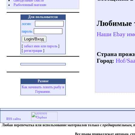
самодельные снасти
Рыболовный магазин
Для пользователя
Любимые 
логин:
пароль:
Наши Ebay им
[
забыл имя или пароль
]
[
регистрация
]
Страна прож
Город:
Hof/Saa
Разное
Как начинать ловить рыбу в
Германии.
Любая перепечатка или использование материалов только с
предварительным, 
Все права принадлежат авторам, ст