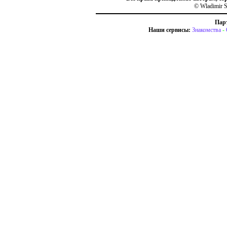
© Wladimir S
Пар
Наши сервисы:
Знакомства
-