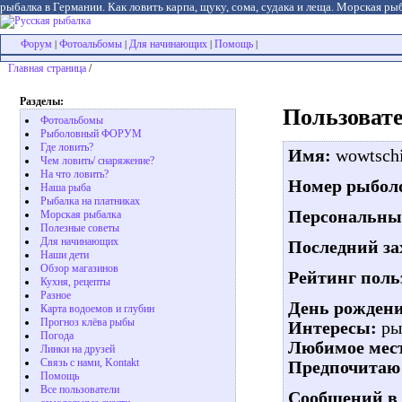
рыбалка в Германии. Как ловить карпа, щуку, сома, судака и леща. Морская рыб
Форум
Фотоальбомы
Для начинающих
Помощь
|
|
|
|
Главная страница
/
Разделы:
Пользовате
Фотоальбомы
Рыболовный ФОРУМ
Где ловить?
Имя:
wowtsch
Чем ловить/ снаряжение?
На что ловить?
Номер рыболо
Наша рыба
Рыбалка на платниках
Персональны
Морская рыбалка
Полезные советы
Для начинающих
Последний за
Наши дети
Обзор магазинов
Рейтинг поль
Кухня, рецепты
Разное
День рождени
Карта водоемов и глубин
Прогноз клёва рыбы
Интересы:
ры
Погода
Любимое мест
Линки на друзей
Связь с нами, Kontakt
Предпочитаю 
Помощь
Все пользователи
Сообщений в 