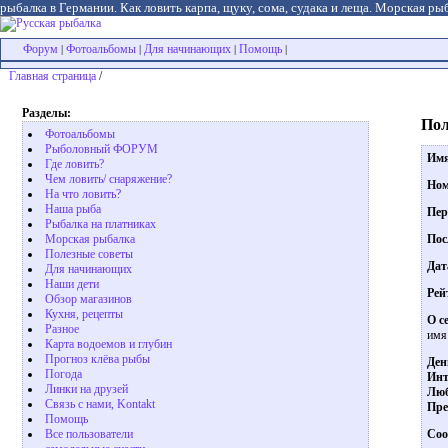
рыбалка в Германии. Как ловить карпа, щуку, сома, судака и леща. Морская рыб
Форум
Фотоальбомы
Для начинающих
Помощь
|
|
|
|
Главная страница
/
Разделы:
Пол
Фотоальбомы
Рыболовный ФОРУМ
Им
Где ловить?
Чем ловить/ снаряжение?
Ном
На что ловить?
Наша рыба
Пер
Рыбалка на платниках
Пос
Морская рыбалка
Полезные советы
Дат
Для начинающих
Наши дети
Рей
Обзор магазинов
Кухня, рецепты
О с
Разное
имя
Карта водоемов и глубин
Прогноз клёва рыбы
Ден
Погода
Инт
Линки на друзей
Люб
Связь с нами, Kontakt
Пре
Помощь
Соо
Все пользователи