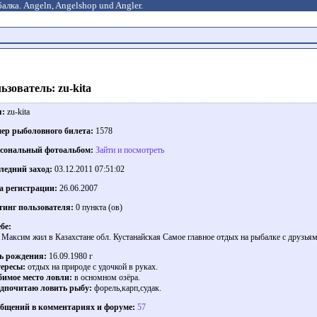
алка. Angeln, Angelshop und Angler.
ьзователь: zu-kita
я:
zu-kita
ер рыболовного билета:
1578
сональный фотоальбом:
Зайти и посмотреть
ледний заход:
03.12.2011 07:51:02
а регистрации:
26.06.2007
тинг пользователя:
0 пунктa (ов)
ебе:
 Максим жил в Казахстaне обл. Кустанайская Самое главное отдых на рыбалке с друзьями
ь рождения:
16.09.1980 г
ересы:
отдых на природе с удочкой в руках.
имое место ловли:
в осномном озёра.
дпочитаю ловить рыбу:
форель,карп,судак.
бщений в комментариях и форуме:
57