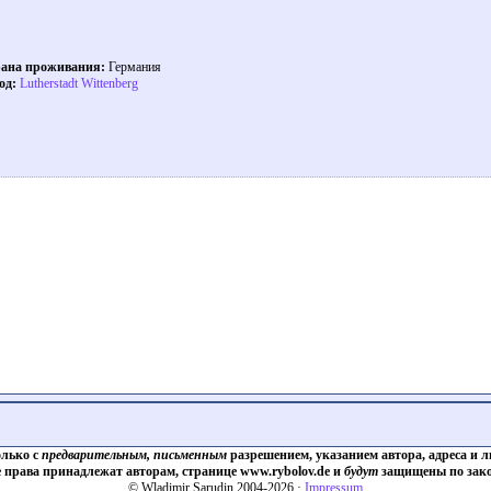
ана проживания:
Германия
од:
Lutherstadt Wittenberg
олько с
предварительным, письменным
разрешением, указанием автора, адреса и л
е права принадлежат авторам, странице www.rybolov.de и
будут
защищены по зако
© Wladimir Sarudin 2004-2026 ·
Impressum