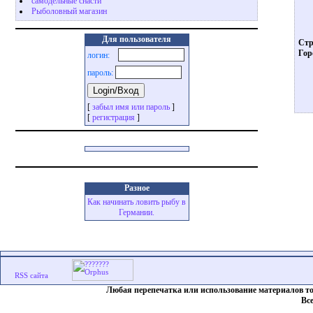
самодельные снасти
Рыболовный магазин
Для пользователя
Стр
Гор
логин:
пароль:
[
забыл имя или пароль
]
[
регистрация
]
Разное
Как начинать ловить рыбу в
Германии.
Любая перепечатка или использование материалов т
Вс