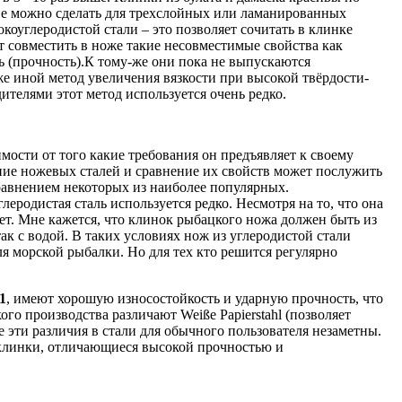
ние можно сделать для трехслойных или ламанированных
коуглеродистой стали – это позволяет сочитать в клинке
 совместить в ноже такие несовместимые свойства как
ть (прочность).К тому-же они пока не выпускаются
кже иной метод увеличения вязкости при высокой твёрдости-
ителями этот метод используется очень редко.
мости от того какие требования он предъявляет к своему
ие ножевых сталей и сравнение их свойств может послужить
равнением некоторых из наиболее популярных.
родистая сталь используется редко. Несмотря на то, что она
т. Мне кажется, что клинок рыбацкого ножа должен быть из
ак с водой. В таких условиях нож из углеродистой стали
ля морской рыбалки. Но для тех кто решится регулярно
1
, имеют хорошую износостойкость и ударную прочность, что
ого производства различают Weiße Papierstahl (позволяет
е эти различия в стали для обычного пользователя незаметны.
клинки, отличающиеся высокой прочностью и