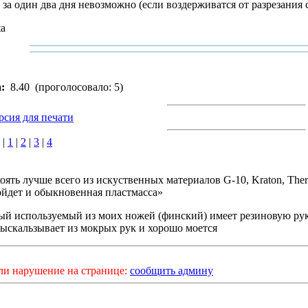
а один два дня невозможно (если воздерживатся от разрезания 
ta
:
8.40
(проголосовало: 5)
рсия для печати
|
1
|
2
|
3
|
4
оять лучше всего из искуственных материалов G-10, Kraton, The
йдет и обыкновенная пластмасса»
й используемый из моих ножей (финский) имеет резиновую рук
ыскальзывает из мокрых рук и хорошо моется
ли нарушение на странице:
сообщить админу