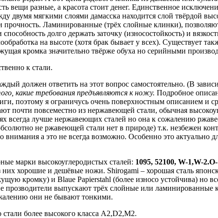
ть вещи разные, а красота стоит денег. Единственное исключе
жду двумя мягкими слоями дамасска находится слой твёрдой высо
и прочность. Ламинированные (трёх слойные клинки), позволяют
 способность долго держать заточку (износостойкость) и вязкос
ообработка на высоте (хотя брак бывает у всех). Существует та
режущая кромка значительно твёрже обуха но серийными производ
твенно к стали.
ждый должен ответить на этот вопрос самостоятельно. (В зависи
ого, какие требования предъявляются к ножу.
Подробное описан
ниги, поэтому я ограничусь очень поверхностным описанием и с
т почти повсеместно из нержавеющей стали, обычная высокоугле
ях всегда лучше нержавеющих сталей но она к сожалению ржавее
бсолютно не ржавеющей стали нет в природе) т.к. незбежен конт
о внимания а это не всегда возможно. Особенно это актуально д
ные марки высокоуглеродистых сталей:
1095, 52100, W-1,W-2.O-
з них хорошие и дешёвые ножи. Shirogami – хорошая сталь японск
щую кромку) и Blaue Papierstahl (более износо устойчива) но вс
ие прозводители выпускают трёх слойные или ламинированные 
ожалению они не бывают тонкими.
 стали более высокого класса A2,D2,M2.