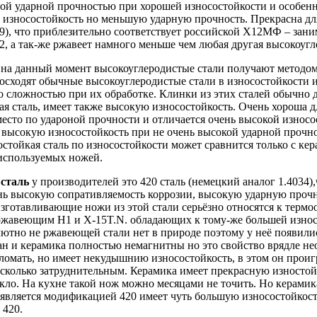
ой ударной прочностью при хорошей износостойкости и особенн
 износостойкость но меньшую ударную прочность. Прекрасна д
9), что приблезительно соответствует российской Х12МФ – зан
2, а так-же ржавеет намного меньше чем любая другая высокоугл
на данный момент высокоуглеродистые стали получают метод
восходят обычные высокоуглеродистые стали в износостойкости 
о сложностью при их обработке. Клинки из этих сталей обычно д
ая сталь, имеет также высокую износостойкость. Очень хороша 
место по удароной прочности и отличается очень высокой износ
 высокую износостойкость при не очень высокой ударной прочн
стойкая сталь по износостойкости может сравнится только с ке
используемых ножей.
 сталь
у производителей это 420 сталь (немецкий аналог 1.4034)
нь высокую сопративляемость коррозии, высокую ударную прочно
готавливающие ножи из этой стали серьёзно относятся к термо
ржавеющим Н1 и X-15T.N. обладающих к тому-же большей износ
ютно не ржавеющей стали нет в природе поэтому у неё появилис
ан и керамика полностью немагнитны но это свойство врядле не
омать, но имеет некудышнию износостойкость, в этом он проигры
сколько затруднительным. Керамика имеет прекрасную изностойко
кло. На кухне такой нож можно месяцами не точить. Но керамик
 является модификацией 420 имеет чуть большую износостойкост
 420.