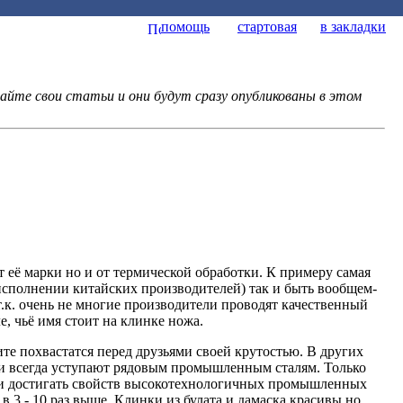
помощь
стартовая
в закладки
йте свои статьи и они будут сразу опубликованы в этом
от её марки но и от термической обработки. К примеру самая
исполнении китайских производителей) так и быть вообщем-
т.к. очень не многие производители проводят качественный
, чьё имя стоит на клинке ножа.
те похвастатся перед друзьями своей крутостью. В других
ти всегда уступают рядовым промышленным сталям. Только
 и достигать свойств высокотехнологичных промышленных
 в 3 - 10 раз выше. Клинки из булата и дамаска красивы но