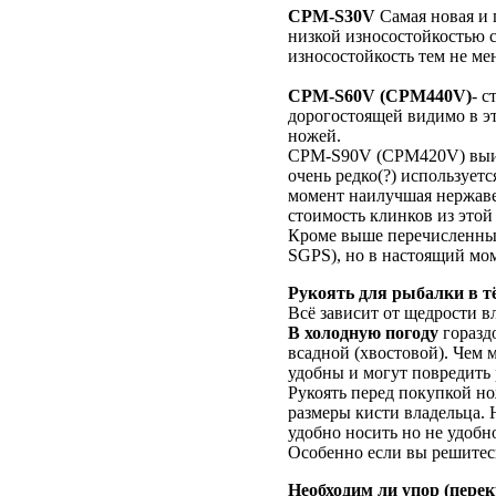
CPM-S30V
Самая новая и 
низкой износостойкостью 
износостойкость тем не м
CPM-S60V (CPM440V)
- 
дорогостоящей видимо в э
ножей.
CPM-S90V (CPM420V) выигр
очень редко(?) используе
момент наилучшая нержаве
стоимость клинков из этой 
Кроме выше перечисленны
SGPS), но в настоящий мо
Рукоять для рыбалки в т
Всё зависит от щедрости в
В холодную погоду
горазд
всадной (хвостовой). Чем 
удобны и могут повредить 
Рукоять перед покупкой но
размеры кисти владельца. 
удобно носить но не удобн
Особенно если вы решитесь
Необходим ли упор (перек