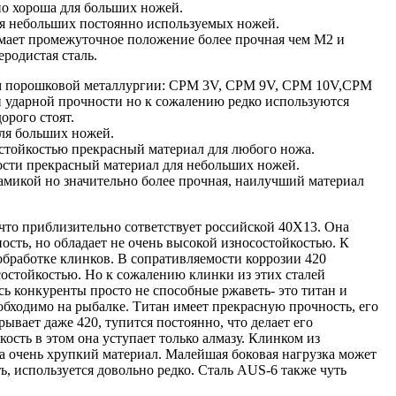
о хороша для больших ножей.
ля небольших постоянно используемых ножей.
имает промежуточное положение более прочная чем М2 и
еродистая сталь.
ом порошковой металлургии: CPM 3V, CPM 9V, CPM 10V,CPM
и ударной прочности но к сожалению редко используются
орого стоят.
для больших ножей.
остойкостью прекрасный материал для любого ножа.
ости прекрасный материал для небольших ножей.
рамикой но значительно более прочная, наилучший материал
,что приблизительно сответствует российской 40Х13. Она
сть, но обладает не очень высокой износостойкостью. К
обработке клинков. В сопративляемости коррозии 420
остойкостью. Но к сожалению клинки из этих сталей
ь конкуренты просто не способные ржаветь- это титан и
обходимо на рыбалке. Титан имеет прекрасную прочность, его
вает даже 420, тупится постоянно, что делает его
сть в этом она уступает только алмазу. Клинком из
а очень хрупкий материал. Малейшая боковая нагрузка может
ь, используется довольно редко. Сталь AUS-6 также чуть