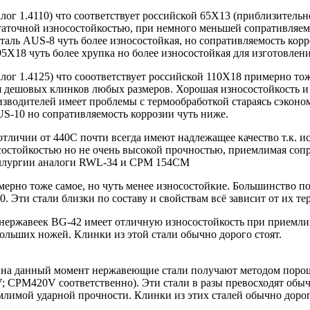
лог 1.4110) что соответствует российской 65Х13 (приблизительн
таточной износостойкостью, при немного меньшей сопративляем
аль AUS-8 чуть более износостойкая, но сопративляемость корр
95Х18 чуть более хрупка но более износостойкая для изготовлени
лог 1.4125) что сооответствует российской 110Х18 примерно то
я дешовых клинков любых размеров. Хорошая износостойкость и 
зводителей имеет проблемы с термообработкой стараясь сэкономи
S-10 но сопративляемость коррозии чуть ниже.
тличии от 440С почти всегда имеют надлежащее качество т.к. и
остойкостью но не очень высокой прочностью, приемлимая соп
ллургии аналоги RWL-34 и CPM 154CM
ерно тоже самое, но чуть менее износостойкие. Большинство по
. Эти стали близки по составу и свойствам всё зависит от их те
нержавеек BG-42 имеет отличную износостойкость при приемли
ольших ножей. Клинки из этой стали обычно дорого стоят.
на данный момент нержавеющие стали получают методом пор
; CPM420V соответственно). Эти стали в разы превосходят обы
лимой ударной прочности. Клинки из этих сталей обычно дорого