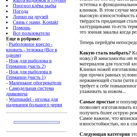
Карта водоемов и глубин
эстетика и функциональнос
Прогноз клёва рыбы
клинков. В этом случае ме
Погода
высокую износостойкость 
Линки на друзей
твёрдость придающая стали
Связь с нами, Kontakt
халтурщиками то-есть терм
Помощь
это зонная закалка когда 
Все пользователи
Еще в рубрике:
Теперь перейдём непосредс
-
Рыболовное кресло -
кровать - тележка (Все в
Какую сталь выбрать?
Ка
одном)
ножу.)
В зависимости от т
-
Нож для рыболова в
материалом для толстой к
Германии (часть 2)
Клинки ножей изготавливаю
-
Нож для рыболова в
при прочих равных услови
Германии (часть 1)
нержавеющей стали (хотя о
-
Маленькие обогреватели
требует к себе повышенног
-
Самодельная система
ухаживать за ножом...
драковича
-
Wurmnadel - иголка для
Самые простые
и популяр
надевания большого червя
позволяет изготавливать и
получить более острую режу
Самое важное, что японск
износостойкостью, но к с
Следующая категория
это