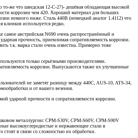
о то-же что шведская 12-С-27)- дешёвая обладающая высокой
ости коррозии чем 420. Хороший материал для больших
озии немного ниже. Сталь 440В (немецкий аналог 1.4112) что
я клинков используется редко.
же самое австрийская N690 очень распространённый и
ударная прочность, приемлимая сопративляемость коррозии.
ть т.к. марка стали очень известна. Примерно теже
спользуются только серьёзными производителями.
ративляемость коррозии. Выпускаются также их улучшенные
льзователей не заметят разницу между 440C, AUS-10, ATS-34,
рмообработки и от вашего везения.
мой ударной прочности и сопративляемости коррозии.
ошковом металлургии: CPM-S30V, CPM-S60V, CPM-S90V
чные высокоуглеродистые и нержавеющие стали в
 стоят в связи со сложностью их обработки.