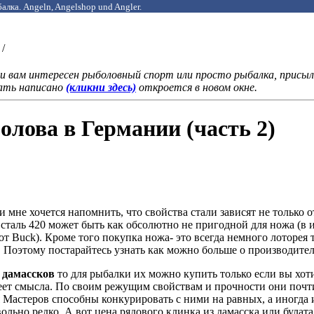
алка. Angeln, Angelshop und Angler.
/
 вам интересен рыболовный спорт или просто рыбалка, присыла
лать написано
(кликни здесь)
откроется в новом окне.
олова в Германии (часть 2)
 мне хочется напомнить, что свойства стали зависят не только 
сталь 420 может быть как обсолютно не пригодной для ножа (в 
т Buck). Кроме того покупка ножа- это всегда немного лоторея 
 Поэтому постарайтесь узнать как можно больше о производителе
 дамассков
то для рыбалки их можно купить только если вы хоти
меет смысла. По своим режущим свойствам и прочности они поч
Мастеров способны конкурировать с ними на равных, а иногда
вольно редко. А вот цена рядового клинка из дамасска или булата