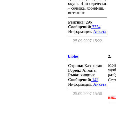
окунь. Эпизодически
– селёдка, хорнфиш,
виттлинг.
Рейтинг:
296
Сообщений:
3334
Информация:
Aнкета
25.09.2007 15:22
biblos
2.
Мой 
Страна:
Казахстан
удоб
Город.:
Алматы
разб
Рыба:
хищник
Сообщений:
142
Стат
Информация:
Aнкета
25.09.2007 15:50
наш