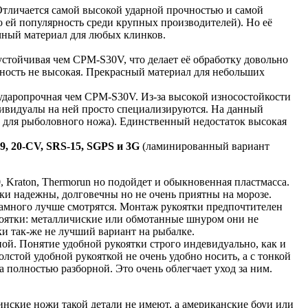
Отличается самой высокой ударной прочностью и самой
 ей популярность среди крупных производителей). Но её
чный материал для любых клинков.
устойчивая чем CPM-S30V, что делает её обработку довольно
ность не высокая. Прекрасный материал для небольших
даропрочная чем CPM-S30V. Из-за высокой износостойкости
дивидуалы на ней просто специализируются. На данный
и для рыболовного ножа). Единственный недостаток высокая
9, 20-CV, SRS-15, SGPS и 3G
(ламинированный вариант
 Kraton, Thermorun но подойдет и обыкновенная пластмасса.
тки надежны, долговечны но не очень приятны на морозе.
намного лучше смотрятся. Монтаж рукоятки предпочтителен
укоятки: металличиские или обмотанные шнуром они не
ки так-же не лучший вариант на рыбалке.
ной. Понятие удобной рукоятки строго индевидуально, как и
лстой удобной рукояткой не очень удобно носить, а с тонкой
а полностью разборной. Это очень облегчает уход за ним.
нские ножи такой детали не имеют, а американские боуи или