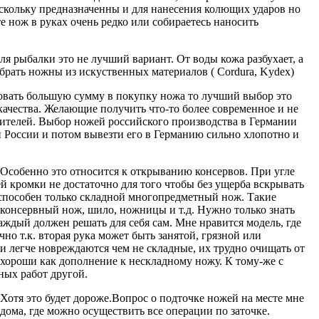
скольку предназначенны и для нанесения колющих ударов но
е нож в руках очень редко или собираетесь наносить
я рыбалки это не лучший вариант. От воды кожа разбухает, а
брать ножны из искуственных материалов ( Cordura, Kydex)
ровать большую сумму в покупку ножа то лучший выбор это
ачества. Желающие получить что-то более современное и не
дителей. Выбор ножей российского производства в Германии
и России и потом вывезти его в Германию сильно хлопотно и
Особенно это относится к открыванию консервов. При угле
 кромки не достаточно для того чтобы без ущерба вскрывать
 способен только складной многопредметный нож. Такие
консервный нож, шило, ножницы и т.д. Нужно только знать
дый должен решать для себя сам. Мне нравится модель, где
о т.к. вторая рука может быть занятой, грязной или
легче новреждаются чем не складные, их трудно очищать от
 хороши как дополнение к нескладному ножу. К тому-же с
ных работ другой.
 Хотя это будет дороже.Вопрос о подточке ножей на месте мне
дома, где можно осуществить все операции по заточке.