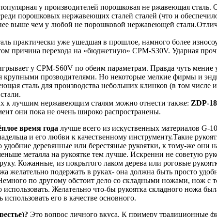
популярная у производителей порошковая не ржавеющая сталь. 
среди порошковых нержавеющих сталей сталей (что и обеспечило
енее выше чем у любой не порошковой нержавеющей стали.Отли
сталь практически уже ушедшая в прошлое, намного более износо
том причина перехода на «бюджетную» CPM-S30V. Ударная проч
ывает у CPM-S60V по обеим параметрам. Правда чуть мение у
тся крупными прозводителями. Но некоторые мелкие фирмы и эн
ющая сталь для производства небольших клинков (в том числе 
стали.
х к лучшим нержавеющим сталям можно отнести также:
ZDP-18
мент они пока не очень широко распространены.
ёплое время года
лучше всего из искуственных материалов G-10,
ладельца и его любви к качественному инструменту.Такие рукоя
о удобние деревянные или берестяные рукоятки, к тому-же они 
меньше металла на рукоятке тем лучше. Искренни не советую р
руку. Кожанные, из покрытого лаком дерева или роговые рукоят
жа желательно подержать в руках- она должна быть просто удоб
Немного по другому обстоит дело со складными ножами, нож с то
о использовать. Желательно что-бы рукоятка складного ножа был
 использовать его в качестве основного.
рестье)?
Это вопрос личного вкуса. К примеру традиционные фи