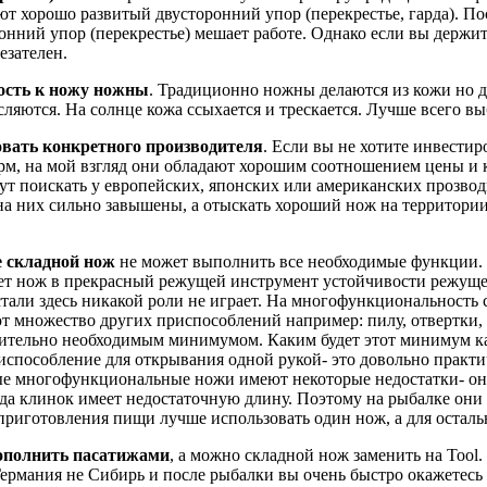
т хорошо развитый двусторонний упор (перекрестье, гарда). По
нний упор (перекрестье) мешает работе. Однако если вы держит
езателен.
ость к ножу ножны
. Традиционно ножны делаются из кожи но дл
ляются. На солнце кожа ссыхается и трескается. Лучше всего вы
овать конкретного производителя
. Если вы не хотите инвести
рм, на мой взгляд они обладают хорошим соотношением цены и к
гут поискать у европейских, японских или американских прозво
на них сильно завышены, а отыскать хороший нож на территори
 складной нож
не может выполнить все необходимые функции. 
ет нож в прекрасный режущей инструмент устойчивости режущей
стали здесь никакой роли не играет. На многофункциональность
 множество других приспособлений например: пилу, отвертки, 
вительно необходимым минимумом. Каким будет этот минимум каж
способление для открывания одной рукой- это довольно практичн
е многофункциональные ножи имеют некоторые недостатки- они 
гда клинок имеет недостаточную длину. Поэтому на рыбалке они
приготовления пищи лучше использовать один нож, а для осталь
ополнить пасатижами
, а можно складной нож заменить на Tool.
Германия не Сибирь и после рыбалки вы очень быстро окажетесь 