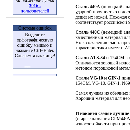
За последние сутки
3916
-
Сталь 440А
(немецкий ана
пользователей
ударной прочностью и дос
дешёвых ножей. Похожая ст
соответствует российской 
Система ошибок
Сталь 440С
(немецкий ана
Выделите
качественный материал дл
орфографическую
Но к сожалению часть прои
ошибку мышью и
характеристики имеет и AU
нажмите Ctrl+Enter.
Сделаем язык чище!
Стали ATS-34
и 154CM в о
Отличаются хорошей износ
методом порошковой мета
Стали VG-10 и GIN-1
прим
154CM, VG-10, GIN-1, N690
Самая лучшая из обычных 
Хороший материал для неб
И наконец самые лучшие
(старые названия CPM440V
износостойкости при прием