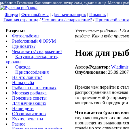
рыбалка в Германии. Как ловить карпа, щуку, сома, судака и леща. Морская рыб
Форум
|
Фотоальбомы
|
Для начинающих
|
Помощь
|
Главная страница
/
Чем ловить/ снаряжение?
/
Приспособления
Разделы:
Уважаемые рыболовы! Если
Фотоальбомы
разделе. Как и куда присы
Рыболовный ФОРУМ
Где ловить?
Нож для рыб
Чем ловить/ снаряжение?
Катушки, леска, нить,
крючки
Автор/Редактор:
Wladimir
Одежда
Опубликовано:
25.09.2007
Приспособления
На что ловить?
Наша рыба
Прежде чем перейти к стали
Рыбалка на платниках
распространённая ножевая 
Морская рыбалка
то приемлимой (например о
Полезные советы
контроль своей продукции.
Для начинающих
Наши дети
Что касается булатов или
Обзор магазинов
случаях покупать их не и
Кухня, рецепты
произведения выдающихся 
Разное
сталей но это случается до