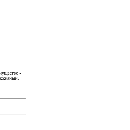
мущество -
 кожаный,