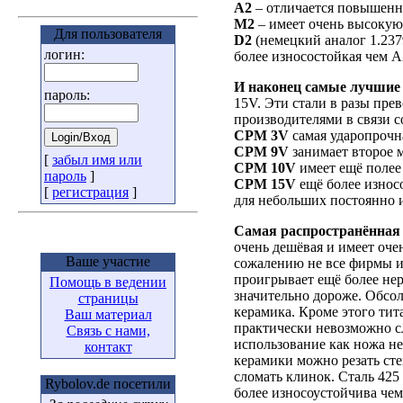
А2
– отличается повышенн
М2
– имеет очень высокую
Для пользователя
D2
(немецкий аналог 1.237
логин:
более износостойкая чем А
И наконец самые лучшие
пароль:
15V. Эти стали в разы пре
производителями в связи с
CPM 3V
самая ударопрочн
CPM 9V
занимает второе 
[
забыл имя или
CPM 10V
имеет ещё полее
пароль
]
CPM 15V
ещё более износо
[
регистрация
]
для небольших постоянно 
Самая распространённая
очень дешёвая и имеет оче
Ваше участие
сожалению не все фирмы из
проигрывает ещё более не
Помощь в ведении
значительно дороже. Обсол
страницы
керамика. Кроме этого тит
Ваш материал
практически невозможно сл
Связь с нами,
использование как ножа не
контакт
керамики можно резать сте
сломать клинок. Сталь 425
Rybolov.de посетили
более износоустойчива чем