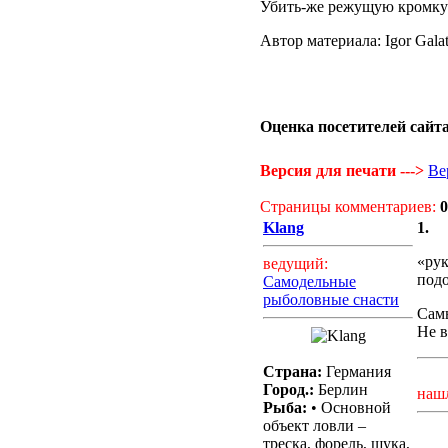
Убить-же режущую кромку з
Автор материала: Igor Gala
Оценка посетителей сайта
Версия для печати --->
Ве
Страницы комментариев:
0
Klang
1.
«рук
ведущий:
подо
Самодельные
рыболовные снасти
Самы
Не в
Страна:
Германия
Город.:
Берлин
наш
Рыба:
• Основной
объект ловли –
треска, форель, щука,