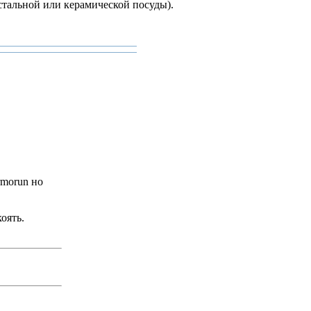
стальной или керамической посуды).
rmorun но
оять.