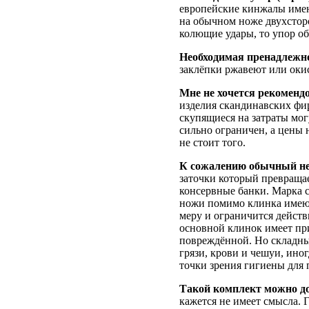
европейские кинжалы имею
на обычном ноже двухсторо
колющие удары, то упор об
Необходимая пренадлежн
заклёпки ржавеют или окис
Мне не хочется рекоменд
изделия скандинавских фи
скупящиеся на затраты мо
сильно ограничен, а цены 
не стоит того.
К сожалению обычный не
заточки который превраща
консервные банки. Марка 
ножи помимо клинка имеют
меру и ограничится дейст
основной клинок имеет при
повреждённой. Но складны
грязи, крови и чешуи, ино
точки зрения гигиены для 
Такой комплект можно д
кажется не имеет смысла. 