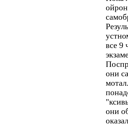
ойрон
самоб
Резуль
устно
все 9
экзам
Поспр
они са
мотал
понад
"ксив
они о
оказа