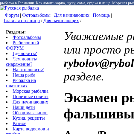
рыбалка в Германии. Как ловить карпа, щуку, сома, судака и леща. Морская рыб
Форум
|
Фотоальбомы
|
Для начинающих
|
Помощь
|
Главная страница
/
Для начинающих
/
Разделы:
Уважаемые ры
Фотоальбомы
Рыболовный
или просто р
ФОРУМ
Где ловить?
Чем ловить/
rybolov@rybol
снаряжение?
На что ловить?
разделе.
Наша рыба
Рыбалка на
платниках
Морская рыбалка
Экзамен ры
Полезные советы
Для начинающих
Наши дети
фальшивы
Обзор магазинов
Кухня, рецепты
Разное
Карта водоемов и