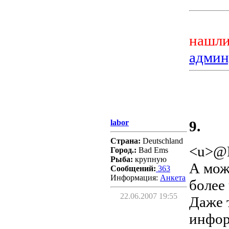
нашли
админ
labor
9.
Страна:
Deutschland
<u>@
Город.:
Bad Ems
Рыба:
крупную
А мож
Сообщений:
363
Информация:
Aнкета
более
22.06.2007 19:55
Даже 
инфор