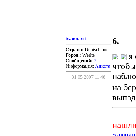
iwannawi
6.
Страна:
Deutschland
я 
Город.:
Werlte
Сообщений:
7
чтобы
Информация:
Aнкета
наблю
31.05.2007 11:48
на бер
выпаде
нашли
админ