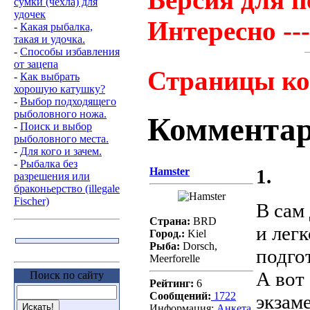
сумки (чехла) для
удочек
Интересно --
-
Какая рыбалка,
такая и удочка.
-
Способы избавления
от зацепа
Страницы ко
-
Как выбрать
хорошую катушку?
-
Выбор подходящего
рыболовного ножа.
Коммента
-
Поиск и выбор
рыболовного места.
-
Для кого и зачем.
-
Рыбалка без
Hamster
1.
разрешения или
браконьерство (illegale
Fischer)
В сам 
Страна:
BRD
и легк
Город.:
Kiel
Рыба:
Dorsch,
подго
Meerforelle
А вот
Поиск по сайту
Рейтинг:
6
Сообщений:
1722
экзам
Информация:
Aнкета