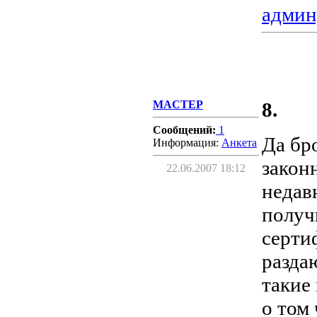
админ
MACTEP
8.
Сообщений:
1
Да бр
Информация:
Aнкета
законн
22.06.2007 18:12
недав
получ
серти
разда
такие 
о том 