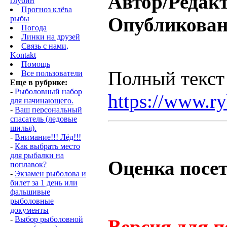
Автор/Редакт
глубин
Прогноз клёва
Опубликова
рыбы
Погода
Линки на друзей
Связь с нами,
Kontakt
Помощь
Полный текст 
Все пользователи
Еще в рубрике:
-
Рыболовный набор
https://www.r
для начинающего.
-
Ваш персональный
спасатель (ледовые
шилья).
-
Внимание!!! Лёд!!!
-
Как выбрать место
для рыбалки на
Оценка посет
поплавок?
-
Экзамен рыболова и
билет за 1 день или
фальшивые
рыболовные
документы
-
Выбор рыболовной
Версия для п