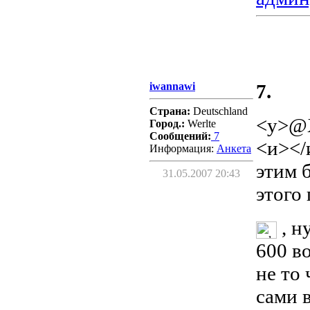
iwannawi
7.
Страна:
Deutschland
<у>@
Город.:
Werlte
Сообщений:
7
<и></и
Информация:
Aнкета
этим 
31.05.2007 20:43
этого 
, н
600 во
не то
сами 