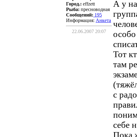
А у н
Город.:
effzett
Рыба:
пресноводная
группа
Сообщений:
195
Информация:
Aнкета
челов
22.06.2007 20:07
особо 
списа
Тот к
там р
экзам
(тяжё
с рад
прави
поним
себе н
Пока 