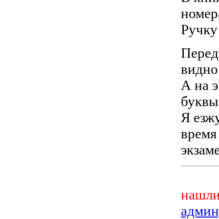
номер
Ручку
Перед
видно
А на 
буквы
Я езжу
время
экзам
нашли
админ