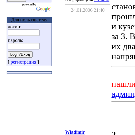
стано
powered by
24.01.2006 21:40
прошл
Для пользователя
и кузе
логин:
за 3.
пароль:
их два
напряг
[
регистрация
]
нашли
админ
Wladimir
2.