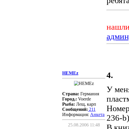
ребята
нашли
админ
HEMEz
4.
У мен
Страна:
Германия
пласт
Город.:
Voerde
Рыба:
Лещ, карп
Номер
Сообщений:
211
Информация:
Aнкета
236-b
25.08.2006 11:48
В кни