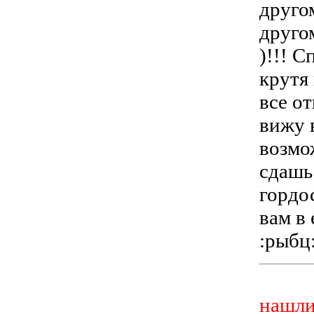
друго
другом
)!!! С
крутя 
все от
вижу в
возмо
сдашь
гордо
вам в 
:рыбц
нашли