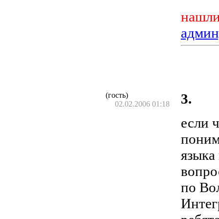
нашли
админ
(гость)
3.
02.02.2006 01:18
если 
поним
языка 
вопро
по Во
Интег