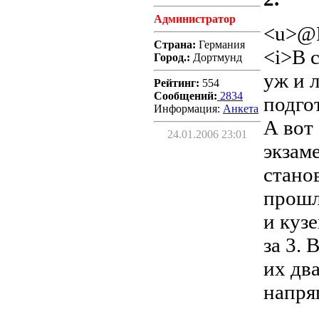
Администратор
<u>@H
Страна:
Германия
<i>В с
Город.:
Дортмунд
уж и 
Рейтинг:
554
Сообщений:
2834
подго
Информация:
Aнкета
А вот
24.01.2006 23:01
экзам
стано
прошл
и кузе
за 3.
их два
напряг