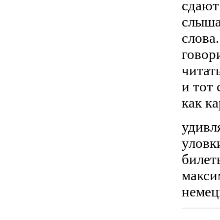
сдают
слыша
слова.
говор
читать
и тот
как к
удивл
уловки
билет
макси
немецк