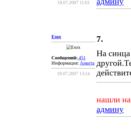
админу
18.07.2007 11:01
Esox
7.
На синца
Сообщений:
451
другой.Т
Информация:
Aнкета
действит
18.07.2007 13:14
нашли на
админу