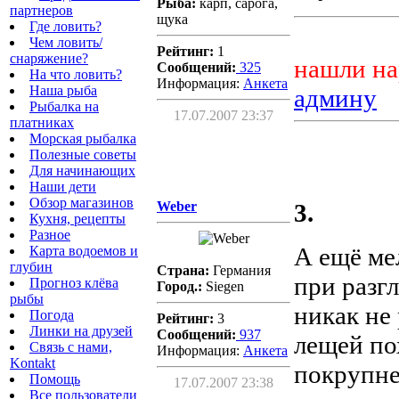
Рыба:
карп, сарога,
партнеров
щука
Где ловить?
Чем ловить/
Рейтинг:
1
снаряжение?
нашли на
Сообщений:
325
На что ловить?
Информация:
Aнкета
Наша рыба
админу
Рыбалка на
17.07.2007 23:37
платниках
Морская рыбалка
Полезные советы
Для начинающих
Наши дети
Обзор магазинов
Weber
3.
Кухня, рецепты
Разное
А ещё ме
Карта водоемов и
глубин
Страна:
Германия
при разгл
Прогноз клёва
Город.:
Siegen
рыбы
никак не
Погода
Рейтинг:
3
Линки на друзей
Сообщений:
937
лещей по
Связь с нами,
Информация:
Aнкета
Kontakt
покрупнее
Помощь
17.07.2007 23:38
Все пользователи