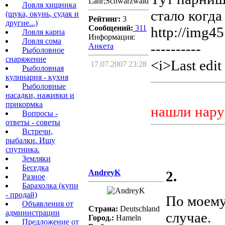
Lahr;Schwarzwald
Ловля хищника
стало когда
(щука, окунь, судак и
Рейтинг:
3
другие...)
Сообщений:
311
http://img4
Ловля карпа
Информация:
Ловля сома
----------
Aнкета
Рыболовное
снаряжение
<i>Last edit
17.07.2007 23:28
Рыболовная
кулинария - кухня
Рыболовные
насадки, наживки и
прикормка
нашли нару
Вопросы -
ответы - советы
Встречи,
рыбалки. Ищу
спутника.
Земляки
Беседка
AndreyK
2.
Разное
Барахолка (купи
- продай)
По моему
Объявления от
Страна:
Deutschland
администрации
случае.
Город.:
Hameln
Предложение от