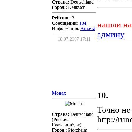
Страна:
Deutschland
Город.:
Delitzsch
Рейтинг:
3
нашли на
Сообщений:
184
Информация:
Aнкета
админу
18.07.2007 17:11
Monax
10.
Точно не
Страна:
Deutschland
http://run
(Россия-
Екатеринбург)
Город.:
Pforzheim