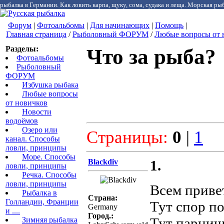
рыбалка в Германии. Как ловить карпа, щуку, сома, судака и леща. Морская рыб
Форум
|
Фотоальбомы
|
Для начинающих
|
Помощь
|
Главная страница
/
Рыболовный ФОРУМ
/
Любые вопросы от 
Разделы:
Что за рыба?
Фотоальбомы
Рыболовный
ФОРУМ
Избушка рыбака
Любые вопросы
от новичков
Новости
водоёмов
Озеро или
Страницы:
0
|
1
канал. Способы
ловли, принципы
Море. Способы
Blackdiv
1.
ловли, принципы
Речка. Способы
ловли, принципы
Всем приве
Рыбалка в
Страна:
Голландии, Франции
Тут спор по
Germany
и ....
Город.:
Тут парниш
Зимняя рыбалка