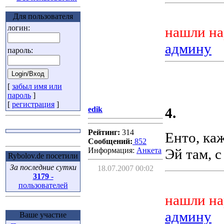
Для пользователя
логин:
нашли на
админу
пароль:
[
забыл имя или
пароль
]
[
регистрация
]
edik
4.
Рейтинг:
314
Енто, каж
Сообщений:
852
Информация:
Aнкета
Эй там, 
Rybolov.de посетили
За последние сутки
18.07.2007 00:02
3179
-
пользователей
нашли на
админу
Ваше участие