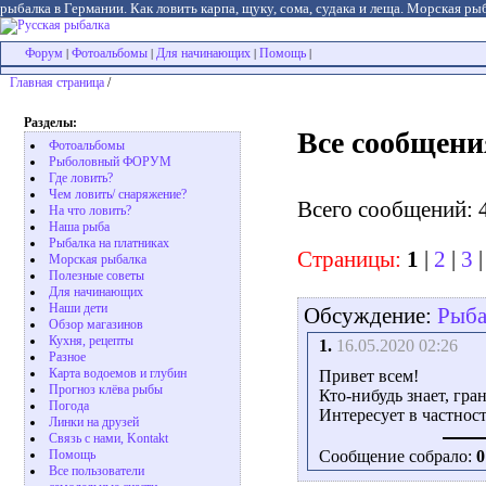
рыбалка в Германии. Как ловить карпа, щуку, сома, судака и леща. Морская рыб
Форум
Фотоальбомы
Для начинающих
Помощь
|
|
|
|
Главная страница
/
Разделы:
Все сообщени
Фотоальбомы
Рыболовный ФОРУМ
Где ловить?
Чем ловить/ снаряжение?
Всего сообщений: 
На что ловить?
Наша рыба
Рыбалка на платниках
Страницы:
1
|
2
|
3
Морская рыбалка
Полезные советы
Для начинающих
Наши дети
Обсуждение:
Рыба
Обзор магазинов
Кухня, рецепты
1.
16.05.2020 02:26
Разное
Карта водоемов и глубин
Привет всем!
Прогноз клёва рыбы
Кто-нибудь знает, гра
Погода
Интересует в частности
Линки на друзей
Связь с нами, Kontakt
Помощь
Сообщение собрало:
0
Все пользователи