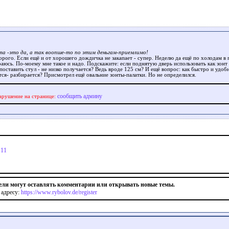
та -это да, а так воопше-то по этим деньгам-приемлимо!
дорого. Если ещё и от хорошего дождичка не закапает - супер. Неделю да ещё по холодам в 
раюсь. По-моему мне такое и надо. Подскажите: если поднятую дверь использовать как зонт 
поставить стул - не низко получается? Ведь вроде 125 см? И ещё вопрос: как быстро и удоб
тся- разбирается? Присмотрел ещё овальние зонты-палатки. Но не определился.
сообщить админу
арушение на странице:
|
11
ели могут оставлять комментарии или открывать новые темы.
 адресу:
https://www.rybolov.de/register