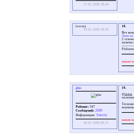
27.01.2008 18:44
(гость)
18.
29.01.2008 18:34
Вот ком
Линк на
2 сезона
палатка 
----------
Редакти
нашли н
glas
19.
@ruger
палатка
Теснова
Рейтинг:
597
нормаль
2680
Сообщений:
Aнкета
Информация:
нашли н
30.01.2008 08:21