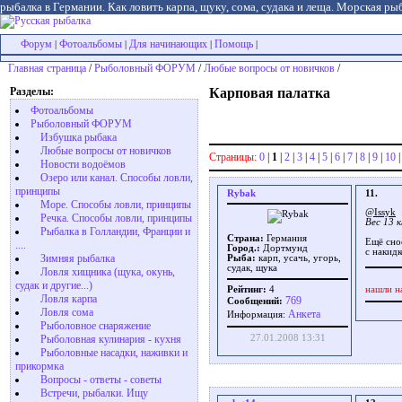
рыбалка в Германии. Как ловить карпа, щуку, сома, судака и леща. Морская рыб
Форум
Фотоальбомы
Для начинающих
Помощь
|
|
|
|
Главная страница
/
Рыболовный ФОРУМ
/
Любые вопросы от новичков
/
Разделы:
Карповая палатка
Фотоальбомы
Рыболовный ФОРУМ
Избушка рыбака
Любые вопросы от новичков
Страницы:
0
|
1
|
2
|
3
|
4
|
5
|
6
|
7
|
8
|
9
|
10
Новости водоёмов
Озеро или канал. Способы ловли,
принципы
Rybak
11.
Море. Способы ловли, принципы
@Issyk
Речка. Способы ловли, принципы
Вес 13 
Рыбалка в Голландии, Франции и
Страна:
Германия
Ещё сно
....
Город.:
Дортмунд
с накидк
Зимняя рыбалка
Рыба:
карп, усачь, угорь,
судак, щука
Ловля хищника (щука, окунь,
судак и другие...)
нашли н
Рейтинг:
4
Ловля карпа
769
Сообщений:
Ловля сома
Aнкета
Информация:
Рыболовное снаряжение
27.01.2008 13:31
Рыболовная кулинария - кухня
Рыболовные насадки, наживки и
прикормка
Вопросы - ответы - советы
Встречи, рыбалки. Ищу