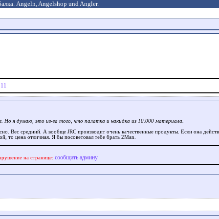
алка. Angeln, Angelshop und Angler.
|
11
кг. Но я думаю, это из-за того, что палатка и накидка из 10.000 материала.
сно. Вес средний. А вообще JRC производит очень качественные продукты. Если она дейст
ой, то цена отличная. Я бы посоветовал тебе брать 2Man.
сообщить админу
арушение на странице: