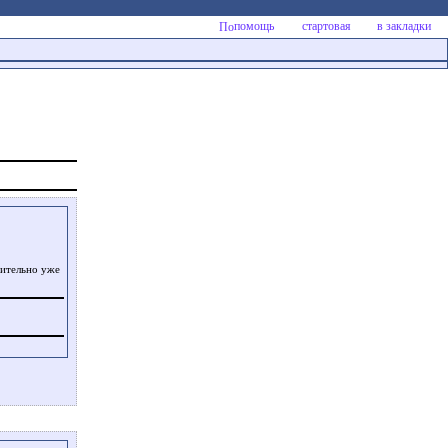
помощь
стартовая
в закладки
вительно уже