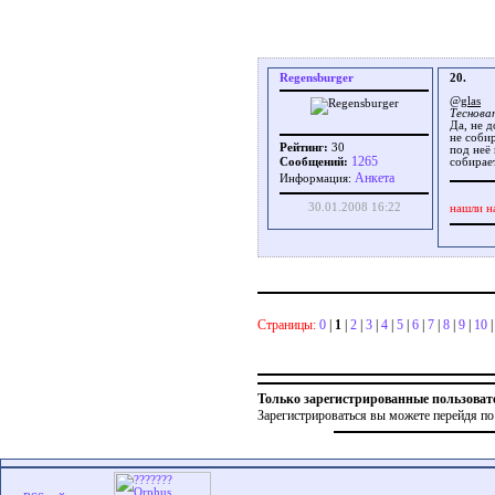
Regensburger
20.
@glas
Теснова
Да, не 
не соби
Рейтинг:
30
под неё 
1265
Сообщений:
собирае
Aнкета
Информация:
30.01.2008 16:22
нашли н
Страницы:
0
|
1
|
2
|
3
|
4
|
5
|
6
|
7
|
8
|
9
|
10
Только зарегистрированные пользоват
Зарегистрироваться вы можете перейдя по