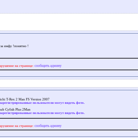
 за имфу !понятно !
сообщить админу
арушение на странице:
ichi T-Rex 2 Man FS Version 2007
зарегистрированные пользователи могут видеть фото.
hub Cyfish Plus 2Man
зарегистрированные пользователи могут видеть фото.
сообщить админу
арушение на странице: