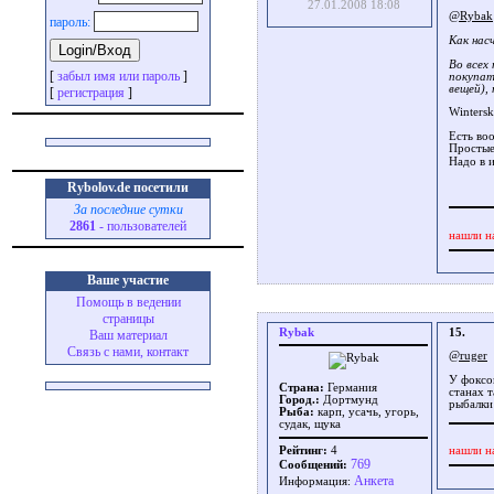
27.01.2008 18:08
@Rybak
пароль:
Как нас
Во всех
[
забыл имя или пароль
]
покупат
вещей),
[
регистрация
]
Wintersk
Есть во
Простые
Надо в 
Rybolov.de посетили
За последние сутки
2861
- пользователей
нашли н
Ваше участие
Помощь в ведении
страницы
Rybak
15.
Ваш материал
Связь с нами, контакт
@ruger
У фоксо
Страна:
Германия
станах т
Город.:
Дортмунд
рыбалки
Рыба:
карп, усачь, угорь,
судак, щука
нашли н
Рейтинг:
4
769
Сообщений:
Aнкета
Информация: