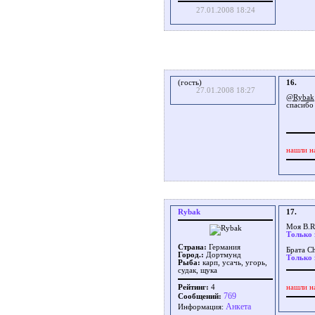
27.01.2008 18:24
(гость)
16.
27.01.2008 18:27
@Rybak
спасибо
нашли н
Rybak
17.
Моя B.R
Только 
Страна:
Германия
Брата C
Город.:
Дортмунд
Только 
Рыба:
карп, усачь, угорь,
судак, щука
нашли н
Рейтинг:
4
769
Сообщений:
Aнкета
Информация: