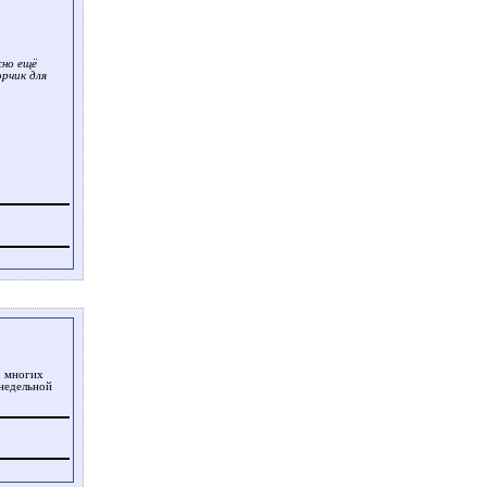
жно ещё
орчик для
о многих
 недельной