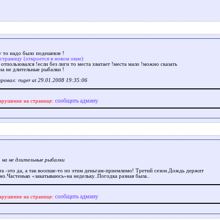
у то надо было подешевле !
 страницу (откроется в новом окне)
 отпользовался !если без лиги то места хватает !места мало !можно сказать
на не длительные рыбалки !
ровал: ruger at 29.01.2008 19:35:06
сообщить админу
арушение на странице:
 на не длительные рыбалки
та -это да, а так воопше-то по этим деньгам-приемлимо! Третий сезон.Дождь держит
но.Частенько «закатываюсь»на недельку..Погодка разная была..
сообщить админу
арушение на странице: