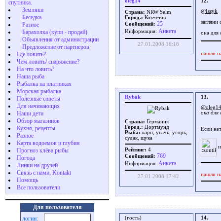
oleg14
12.
спутника.
Земляки
@Issyk
Страна:
NRW Selm
Беседка
Город.:
Кокчетав
загляни 
25
Разное
Сообщений:
Aнкета
Барахолка (купи - продай)
Информация:
она для 
Объявления от администрации
27.01.2008 16:16
Предложение от партнеров
нашли н
Где ловить?
Чем ловить/ снаряжение?
На что ловить?
Наша рыба
Рыбалка на платниках
Морская рыбалка
Rybak
13.
Полезные советы
Для начинающих
@oleg1
Наши дети
она для
Обзор магазинов
Страна:
Германия
Город.:
Дортмунд
Кухня, рецепты
Если не
Рыба:
карп, усачь, угорь,
Разное
судак, щука
Карта водоемов и глубин
и
Прогноз клёва рыбы
Рейтинг:
4
769
Сообщений:
Погода
Aнкета
Информация:
Линки на друзей
Связь с нами, Kontakt
нашли н
27.01.2008 17:42
Помощь
Все пользователи
Для пользователя
(гость)
14.
логин: