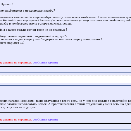
Привет !
чот конденсата в прохлатную погоду?
 палатках таково вида в прохладную погоду появляется конденсат. К таким палаткам ну
ь Winterskin или ещё лучше Overwrap(можно увиличеть размер палатки или создать корид
 тогда и конденсата нет и в мороз можешь спать.
in я в курсе только вот он тоже не из дешовых !
обще палатки карповый с отдышиной в верху???
 палатки я видел в верху как бы дырка но накрытая сверху материалом !
инете порытся
сообщить админу
арушение на странице:
вских палаток «изи дом» такие отдушины в верху есть, но у них дно цельное с палаткой и в
акие палатки использовать нельзя. А простая палатка с такой отдушиной у меня есть, но для
 в дождь она не подходит.
сообщить админу
арушение на странице: