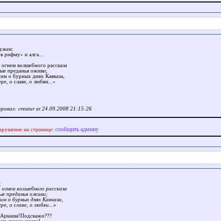
нужен:
в рифму» и алга...
 огнем волшебного рассказа
ые преданья оживи;
им о бурных днях Кавказа,
е, о славе, о любви...»
ровал: creatur at 24.09.2008 21:15:26
сообщить админу
арушение на странице:
r
 огнем волшебного рассказа
ые преданья оживи;
им о бурных днях Кавказа,
е, о славе, о любви...»
 Аркаша!Подскажи???