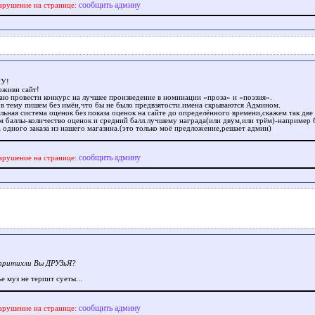
сообщить админу
арушение на странице:
У!
оживи сайт!
аю провести конкурс на лучшее произведение в номинации «проза» и «поэзия».
:в тему пишем без имён,что бы не было предвзятости.имена скрываются Админом.
льная система оценок без показа оценок на сайте до определённого времени,скажем так две
м баллы-количество оценок и средний балл.лучшему награда(или двум,или трём)-например 
а одного заказа из нашего магазина.(это только моё предложение,решает админ)
сообщить админу
арушение на странице:
притихли Вы ДРУЗьЯ?
 муз не терпит суеты...
сообщить админу
арушение на странице: