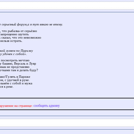
е серьезный форум,а я тут вякаю не втему.
, что рыбалка-эт серьёзно
 запрещенно шутить
 сказал, что это невозможно
нельзя острить.
икой гуляем по Парижу
у удочек с собой».
 посмотреть мечтаю
у башню, Версаль и Лувр
икак не представляю
очками там я делать буду?
шно!Гулять в Париже
ом, с удочкой в руке.
озьмём с собой и мужа
я к реке.
сообщить админу
арушение на странице: