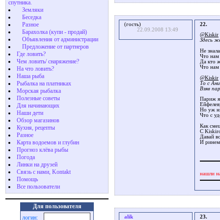
спутника.
Земляки
Беседка
Разное
(гость)
22.
22.09.2008 13:49
Барахолка (купи - продай)
@Kiskir
Объявления от администрации
Здесь ж
Предложение от партнеров
Не знала
Где ловить?
Что нам
Чем ловить/ снаряжение?
Да кто ж
Что нам 
На что ловить?
Наша рыба
@Kiskir
Рыбалка на платниках
То с Ан
Взяв пар
Морская рыбалка
Полезные советы
Париж я
Ейфелев
Для начинающих
Но уж н
Наши дети
Что с уд
Обзор магазинов
Как сме
Кухня, рецепты
С Kiskir
Разное
Давай в
Карта водоемов и глубин
И ринемс
Прогноз клёва рыбы
Погода
Линки на друзей
Связь с нами, Kontakt
нашли н
Помощь
Все пользователи
Для пользователя
alik
23.
логин: