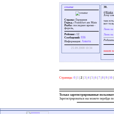
creatur
30.
@Kiskir
Хочу им
Страна:
Германия
там есть
Город.:
Frankfurt am Main
вот толь
Рыба:
последнее время -
форель,
Линк на
Рейтинг:
12
Линк на
936
----------
Сообщений:
Редакти
Aнкета
Информация:
25.09.2008 10:34
нашли н
Страницы:
0
|
1
|
2
|
3
|
4
|
5
|
6
|
7
|
8
|
9
|
10
Только зарегистрированные пользоват
Зарегистрироваться вы можете перейдя по