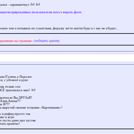
жался - скриншотнул
зарегистрированные пользователи могут видеть фото.
ожно там и потыкать по ссылочкам, форуму легче життя буде и с нас не убудет...
сообщить админу
арушение на странице:
шно!Гулять в Париже
ом, с удочкой в руке.
ишь только сон
ВСЁ приснилось мне!
притихли Вы ДРУЗьЯ?
Алик,Аника!!!
ва Я???
а выручай своими острыми «Картинками»!
 в рифму,просто так
во и ясно
о пусть даже про пустяк
итать приятно!