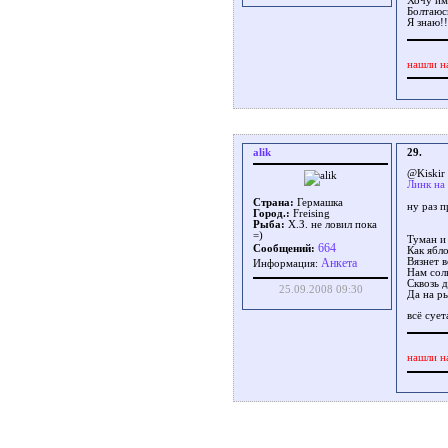
Хочу им
Болтаюс
Я знаю!!
нашли н
alik
29.
@Kiskir
Линк на
Страна:
Гермашка
ну раз п
Город.:
Freising
Рыба:
Х.З. не ловил пока
=)
Туман и 
664
Сообщений:
Как ябл
Вязнет вс
Aнкета
Информация:
Нам сол
Сквозь д
25.09.2008 09:30
Да на ры
всё суета
нашли н