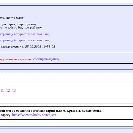
еть такую книгу!
 про чёрта, и про русалку,
ко не забыть бы, про рыбалку..
 страницу (откроется в новом окне)
 страницу (откроется в новом окне)
ровал: creatur at 25.09.2008 10:53:08
сообщить админу
арушение на странице:
|
11
|
12
|
13
ели могут оставлять комментарии или открывать новые темы.
 адресу:
https://www.rybolov.de/register