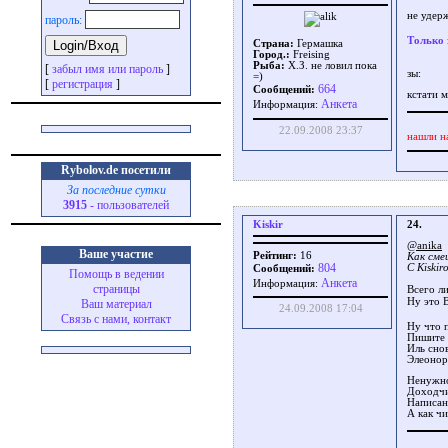
не удер
пароль:
Только 
Страна:
Гермашка
Город.:
Freising
Рыба:
Х.З. не ловил пока
[
забыл имя или пароль
]
зы:
=)
[
регистрация
]
664
Сообщений:
кстати м
Aнкета
Информация:
22.09.2008 23:37
нашли н
Rybolov.de посетили
За последние сутки
3915
- пользователей
Kiskir
24.
@anika
Ваше участие
Рейтинг:
16
Как сме
804
С Kiskir
Сообщений:
Помощь в ведении
Aнкета
Информация:
страницы
Всего л
Ну это 
Ваш материал
24.09.2008 17:04
Связь с нами, контакт
Ну что 
Пишите 
Иль сно
Элеонор
Ненужно
Доходчи
Написан
А как ч