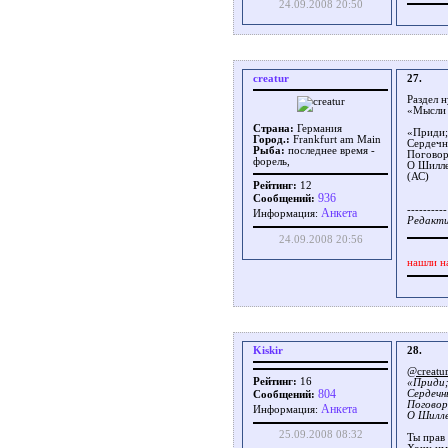
24.09.2008 20:50
creatur
27.
Раздел 
«Мысли 
Страна:
Германия
«Приди;
Город.:
Frankfurt am Main
Сердечн
Рыба:
последнее время -
Поговор
форель,
О Шиллер
(АС)
Рейтинг:
12
936
Сообщений:
----------
Aнкета
Информация:
Редакти
24.09.2008 20:56
нашли н
Kiskir
28.
@creatu
Рейтинг:
16
«Приди;
804
Сердечн
Сообщений:
Поговор
Aнкета
Информация:
О Шиллер
25.09.2008 08:32
Ты прав