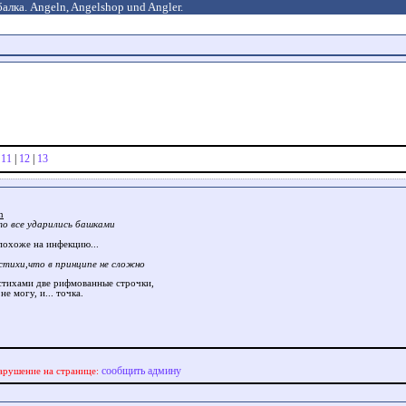
алка. Angeln, Angelshop und Angler.
|
11
|
12
|
13
n
то все ударились башками
похоже на инфекцию...
стихи,что в принципе не сложно
 стихами две рифмованные строчки,
 не могу, и... точка.
сообщить админу
арушение на странице: