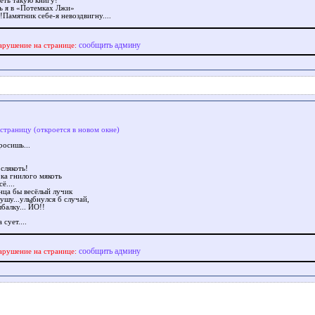
еть такую книгу!
ь я в «Потемках Лжи»
!Памятник себе-я невоздвигну....
сообщить админу
арушение на странице:
 страницу (откроется в новом окне)
росишь...
слякоть!
ока гнилого мякоть
ё....
нца бы весёлый лучик
ушу...улыбнулся б случай,
балку... ЙО!!
 сует....
сообщить админу
арушение на странице: