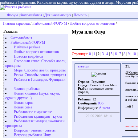
рыбалка в Германии. Как ловить карпа, щуку, сома, судака и леща. Морская рыб
Форум
Фотоальбомы
Для начинающих
Помощь
|
|
|
|
Главная страница
/
Рыболовный ФОРУМ
/
Любые вопросы от новичков
/
Разделы:
Муза или Флуд
Фотоальбомы
Рыболовный ФОРУМ
Избушка рыбака
Любые вопросы от новичков
Страницы:
0
|
1
|
2
|
3
|
4
|
5
|
6
|
7
|
8
|
9
|
10
Новости водоёмов
Озеро или канал. Способы ловли,
принципы
creatur
21.
Море. Способы ловли, принципы
@Kostja
Речка. Способы ловли, принципы
как буд
Рыбалка в Голландии, Франции и
Страна:
Германия
больше 
....
Город.:
Frankfurt am Main
Зимняя рыбалка
Рыба:
последнее время -
писать 
форель,
Ловля хищника (щука, окунь,
назвать
судак и другие...)
Рейтинг:
12
я всё же
Ловля карпа
936
Сообщений:
..ой !
Ловля сома
Aнкета
Информация:
Рыболовное снаряжение
20.09.2008 18:14
Рыболовная кулинария - кухня
Рыболовные насадки, наживки и
прикормка
нашли н
Вопросы - ответы - советы
Встречи, рыбалки. Ищу