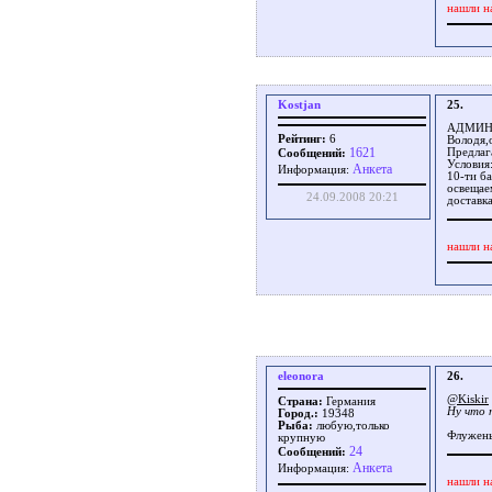
нашли н
Kostjan
25.
АДМИН
Рейтинг:
6
Володя,
1621
Предлаг
Сообщений:
Условия
Aнкета
Информация:
10-ти ба
освещае
24.09.2008 20:21
доставк
нашли н
eleonora
26.
@Kiskir
Страна:
Германия
Ну что 
Город.:
19348
Рыба:
любую,только
Флуженье
крупную
24
Сообщений:
Aнкета
Информация:
нашли н