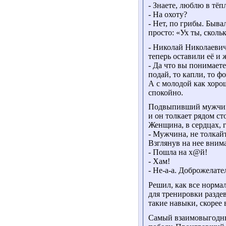
- Знаете, люблю в тё
- На охоту?
- Нет, по грибы. Быв
просто: «Ух ты, сколь
- Николай Николаевич
теперь оставили её и
- Да что вы понимает
подай, то капли, то ф
А с молодой как хоро
спокойно.
Подвыпивший мужчина 
и он толкает рядом с
Женщина, в сердцах, 
- Мужчина, не толкайт
Взглянув на нее вним
- Пошла на х@й!
- Хам!
- Не-а-а. Доброжелате
Решил, как все норма
для тренировки раздев
такие навыки, скорее 
Самый взаимовыгодны