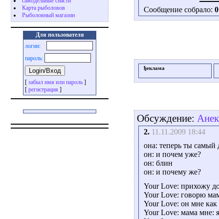
самодельные снасти
Карта рыболовов
Сообщение собрало:
0
Рыболовный магазин
Для пользователя
логин:
пароль:
ђеклама
[
забыл имя или пароль
]
[
регистрация
]
Обсуждение:
Анек
2.
11.11.2009 18:44
она: теперь ты самый 
он: и почем уже?
он: блин
он: и почему же?
Your Love: прихожу д
Your Love: говорю мам
Your Love: он мне ка
Your Love: мама мне: 