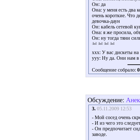
Он: да
Она: у меня есть два к
очень короткие. Что де
девочка-даун
Он: кабель сетевой ку
Она: я же просила, объ
Он: ну тогда тяни сил
xxx: У вас дискеты на
yyy: Ну да. Они нам 
Сообщение собрало:
0
Обсуждение:
Анек
3.
05.11.2009 12:53
- Мой сосед очень ск
- И из чего это следуе
- Он предпочитает си
заводе.