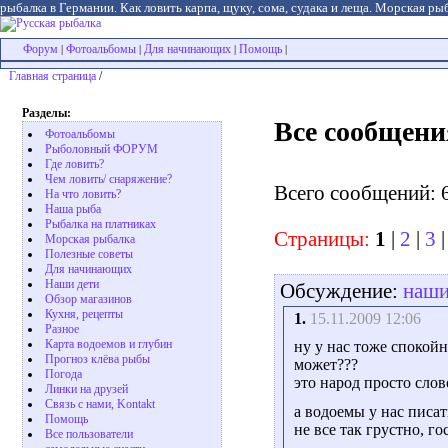
рыбалка в Германии. Как ловить карпа, щуку, сома, судака и леща. Морская рыб
Форум
Фотоальбомы
Для начинающих
Помощь
|
|
|
|
Главная страница
/
Разделы:
Все сообщени
Фотоальбомы
Рыболовный ФОРУМ
Где ловить?
Чем ловить/ снаряжение?
Всего сообщений: 
На что ловить?
Наша рыба
Рыбалка на платниках
Страницы:
1
|
2
|
3
Морская рыбалка
Полезные советы
Для начинающих
Наши дети
Обсуждение:
наши
Обзор магазинов
Кухня, рецепты
1.
15.11.2009 12:06
Разное
Карта водоемов и глубин
ну у нас тоже спокойн
Прогноз клёва рыбы
может???
Погода
это народ просто слов
Линки на друзей
Связь с нами, Kontakt
а водоемы у нас писат
Помощь
не все так грустно, г
Все пользователи