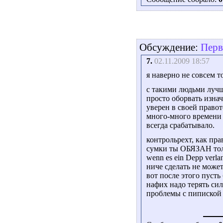
Обсуждение:
Перв
7.
02.11.2009 18:57
я наверно не совсем т
с такими людьми лучше
просто оборвать изнач
уверен в своей правот
много-много времени 
всегда срабатывало.
контрольрехт, как пра
сумки ты ОБЯЗАН тол
wenn es ein Depp verlan
ниче сделать не может
вот после этого пусть 
нафих надо терять сил
проблемы с пипиской 