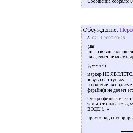
Сообщение собрало:
0
Обсуждение:
Перв
8.
02.11.2009 09:28
glas
поздравляю с хороше
на сутки я не могу выр
@wz0r75
маркер НЕ ЯВЛЯЕТСЯ 
зовут, если тупые.
и наличие на водоеме
ферайн(и не делает эт
смотри фишерайгезетц 
там чтото типа того,
ВОДЕ!!...»
просто надо игнориро