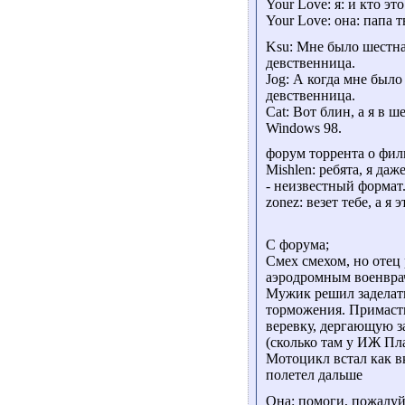
Your Love: я: и кто эт
Your Love: она: папа 
Ksu: Мне было шестнад
девственница.
Jog: А когда мне было
девственница.
Cat: Вот блин, а я в ш
Windows 98.
форум торрента о фил
Mishlen: ребята, я да
- неизвестный формат
zonez: везет тебе, а я 
С форума;
Смех смехом, но отец
аэродромным военврач
Мужик решил заделать
торможения. Примаст
веревку, дергающую з
(сколько там у ИЖ Пла
Мотоцикл встал как в
полетел дальше
Она: помоги, пожалуй