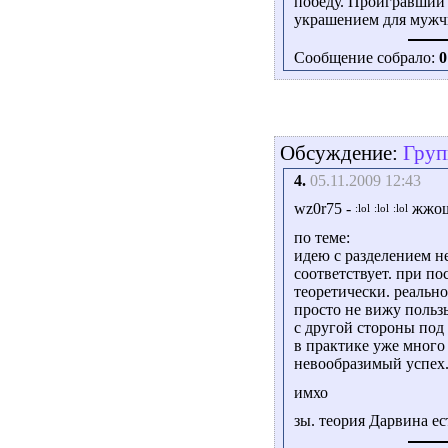
победу. Проигравший 
украшением для мужч
Сообщение собрало:
0
Обсуждение:
Груп
4.
05.11.2009 12:43
wz0r75 -
жжош
по теме:
идею с разделением не
соответствует. при по
теоретически. реально
просто не вижу пользы
с другой стороны под 
в практике уже много
невообразимый успех
имхо
зы. теория Дарвина ес