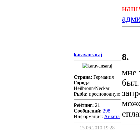
нашл
адм
karavansaraj
8.
мне 
Страна:
Германия
был.
Город.:
Heilbronn/Neckar
запр
Рыба:
пресноводную
може
Рейтинг:
21
Сообщений:
298
спла
Информация:
Aнкета
15.06.2010 19:28