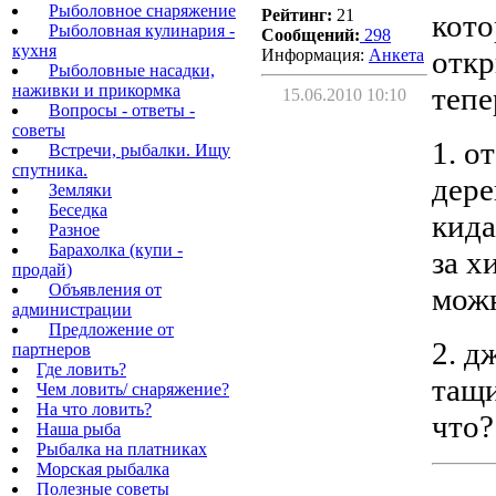
Рыболовное снаряжение
Рейтинг:
21
кото
Рыболовная кулинария -
Сообщений:
298
кухня
откр
Информация:
Aнкета
Рыболовные насадки,
наживки и прикормка
тепе
15.06.2010 10:10
Вопросы - ответы -
советы
1. о
Встречи, рыбалки. Ищу
спутника.
дере
Земляки
Беседка
кида
Разное
Барахолка (купи -
за х
продай)
Объявления от
мож
администрации
Предложение от
2. д
партнеров
Где ловить?
тащи
Чем ловить/ снаряжение?
На что ловить?
что?
Наша рыба
Рыбалка на платниках
Морская рыбалка
Полезные советы