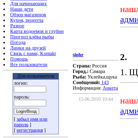
Для начинающих
нашл
Наши дети
Обзор магазинов
адм
Кухня, рецепты
Разное
Карта водоемов и глубин
Прогноз клёва рыбы
Погода
Линки на друзей
Связь с нами, Kontakt
sinhr
2.
Помощь
Все пользователи
Страна:
Россия
1. Щ
Город.:
Самара
Для пользователя
Рыба:
Уклейка,щука
Сообщений:
143
логин:
Информация:
Aнкета
пароль:
нашл
15.06.2010 10:44
адм
[
забыл имя или
пароль
]
[
регистрация
]