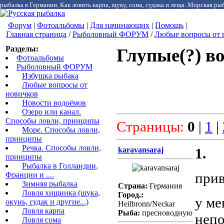
рыбалка в Германии. Как ловить карпа, щуку, сома, судака и леща. Морская рыб
Форум
|
Фотоальбомы
|
Для начинающих
|
Помощь
|
Главная страница
/
Рыболовный ФОРУМ
/
Любые вопросы от 
Разделы:
Глупые(?) в
Фотоальбомы
Рыболовный ФОРУМ
Избушка рыбака
Любые вопросы от
новичков
Новости водоёмов
Озеро или канал.
Способы ловли, принципы
Страницы:
0
|
1
|
Море. Способы ловли,
принципы
Речка. Способы ловли,
karavansaraj
1.
принципы
Рыбалка в Голландии,
прив
Франции и ....
Зимняя рыбалка
Страна:
Германия
Ловля хищника (щука,
Город.:
у ме
окунь, судак и другие...)
Heilbronn/Neckar
Ловля карпа
Рыба:
пресноводную
непо
Ловля сома