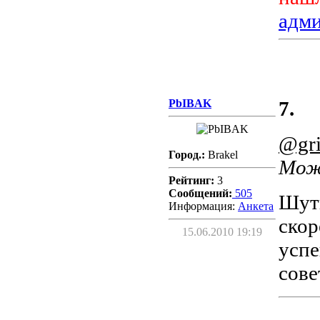
адм
PbIBAK
7.
@gri
Город.:
Brakel
Мож
Рейтинг:
3
Сообщений:
505
Шутк
Информация:
Aнкета
скор
15.06.2010 19:19
успе
сов