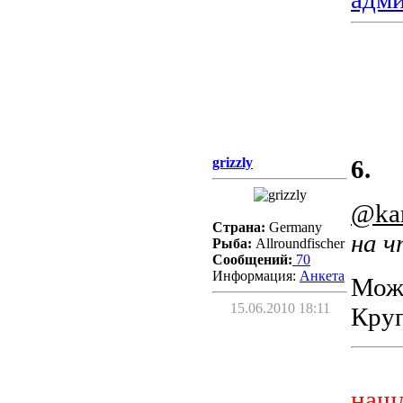
grizzly
6.
@kar
Страна:
Germany
на 
Рыба:
Allroundfischer
Сообщений:
70
Информация:
Aнкета
Може
15.06.2010 18:11
Круп
нашл