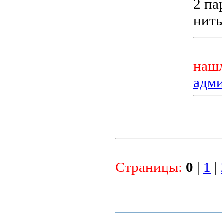
2 па
нить
нашл
адм
Страницы:
0
|
1
|