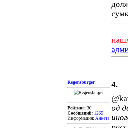
долж
сумк
нашл
адм
Regensburger
4.
@kar
од д
Рейтинг:
30
Сообщений:
1265
иног
Информация:
Aнкета
расс