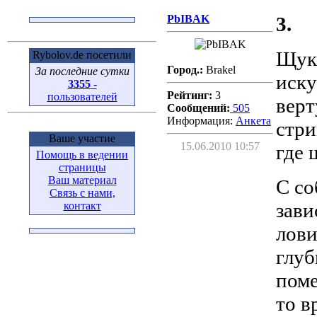
PbIBAK
3.
Щуку
Rybolov.de посетили
Город.:
Brakel
За последние сутки
иску
3355
-
Рейтинг:
3
пользователей
верт
Сообщений:
505
Информация:
Aнкета
стри
Ваше участие
15.06.2010 10:57
где 
Помощь в ведении
страницы
Ваш материал
С со
Связь с нами,
зави
контакт
лови
глуб
поме
то в