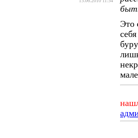
15.06.2010 11:54
быт
Это 
себя
буру
лишь
некр
мале
нашл
адм