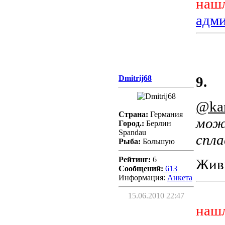
нашл
адм
Dmitrij68
9.
@kar
Страна:
Германия
може
Город.:
Берлин
Spandau
спла
Рыба:
Большую
Рейтинг:
6
Живц
Сообщений:
613
Информация:
Aнкета
15.06.2010 22:47
нашл