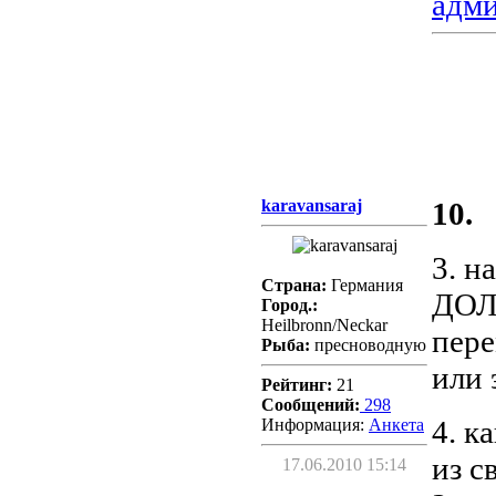
адм
karavansaraj
10.
3. н
Страна:
Германия
ДОЛЖ
Город.:
Heilbronn/Neckar
пере
Рыба:
пресноводную
или 
Рейтинг:
21
Сообщений:
298
4. к
Информация:
Aнкета
из с
17.06.2010 15:14