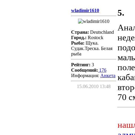
wladimir1610
5.
Анал
Страна:
Deutschland
неде
Город.:
Rostock
Рыба:
Щука.
подо
Судак.Треска. Белая
рыба
маль
Рейтинг:
3
поле
Сообщений:
176
каба
Информация:
Aнкета
втор
15.06.2010 13:48
70 с
нашл
адм