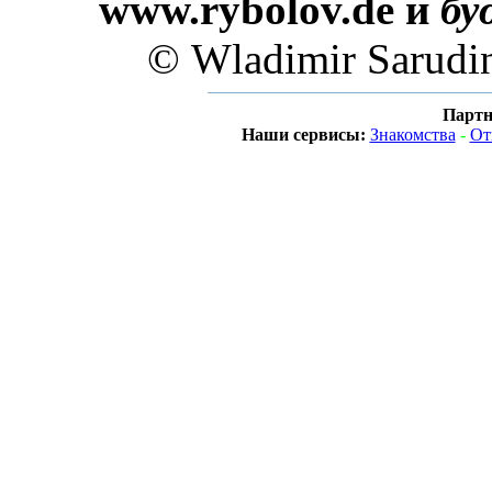
www.rybolov.de и
бу
© Wladimir Sarudi
Партн
Наши сервисы:
Знакомства
-
От