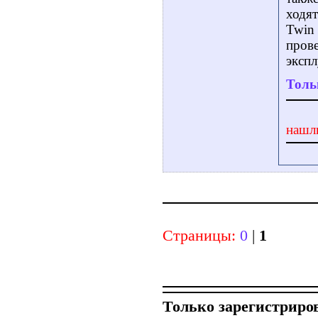
ходят
Twin 
прове
экспл
Толь
нашл
Страницы:
0
|
1
Только зарегистриро