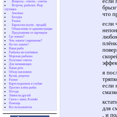
если 
Вопросы - ответы - советы
Встречи, рыбалки. Ищу
брызг
спутника.
что п
Земляки
Беседка
Разное
если 
Барахолка (купи - продай)
Объявления от администрации
непон
Предложение от партнеров
любом
Где ловить?
Чем ловить/ снаряжение?
плёнк
На что ловить?
Наша рыба
повер
Рыбалка на платниках
скоре
Морская рыбалка
Полезные советы
эффе
Для начинающих
Наши дети
я пос
Обзор магазинов
Кухня, рецепты
тряпк
Разное
Карта водоемов и глубин
если 
Прогноз клёва рыбы
смазк
Погода
Линки на друзей
Связь с нами, Kontakt
кстат
Помощь
для с
Все пользователи
, и п