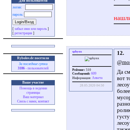
Для пользователя
логин:
пароль:
нашли
[
забыл имя или пароль
]
[
регистрация
]
sphynx
12.
Rybolov.de посетили
@mon
За последние сутки
3186
- пользователей
Рейтинг:
510
Да см
609
Сообщений:
вот т
Aнкета
Информация:
Ваше участие
лесоу
28.05.2020 04:50
Помощь в ведении
более
страницы
мусор
Ваш материал
Связь с нами, контакт
разно
ролик
густу
лесоу
также