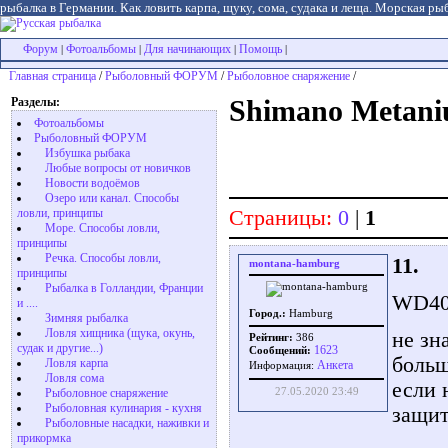
рыбалка в Германии. Как ловить карпа, щуку, сома, судака и леща. Морская рыб
Форум
Фотоальбомы
Для начинающих
Помощь
|
|
|
|
Главная страница
/
Рыболовный ФОРУМ
/
Рыболовное снаряжение
/
Разделы:
Shimano Metan
Фотоальбомы
Рыболовный ФОРУМ
Избушка рыбака
Любые вопросы от новичков
Новости водоёмов
Озеро или канал. Способы
Страницы:
0
|
1
ловли, принципы
Море. Способы ловли,
принципы
Речка. Способы ловли,
11.
montana-hamburg
принципы
Рыбалка в Голландии, Франции
WD40 
и ....
Город.:
Hamburg
Зимняя рыбалка
Ловля хищника (щука, окунь,
не зн
Рейтинг:
386
судак и другие...)
1623
Сообщений:
больш
Ловля карпа
Aнкета
Информация:
Ловля сома
если 
27.05.2020 23:49
Рыболовное снаряжение
Рыболовная кулинария - кухня
защит
Рыболовные насадки, наживки и
прикормка