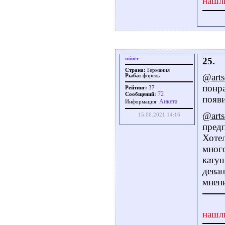
нашл
miner
25.
Страна:
Германия
@arts
Рыба:
форель
понра
Рейтинг:
37
72
Сообщений:
появи
Aнкета
Информация:
@arts
15.06.2021 14:16
пред
Хоте
много
катуш
деван
мнени
нашл