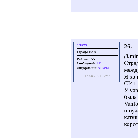
artseva
26.
Город.:
Köln
@min
Рейтинг:
55
Страд
119
Сообщений:
Aнкета
Информация:
между
Я хз 
17.06.2021 12:45
CI4+ 
У van
была 
Vanfo
шпуле
катуш
корот