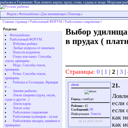
рыбалка в Германии. Как ловить карпа, щуку, сома, судака и леща. Морская рыб
Форум
Фотоальбомы
Для начинающих
Помощь
|
|
|
|
Главная страница
/
Рыболовный ФОРУМ
/
Рыболовное снаряжение
/
Разделы:
Выбор удилища 
Фотоальбомы
в прудах ( плат
Рыболовный ФОРУМ
Избушка рыбака
Любые вопросы от новичков
Новости водоёмов
Озеро или канал. Способы
ловли, принципы
Море. Способы ловли,
принципы
Страницы:
0
|
1
|
2
|
3
|
Речка. Способы ловли,
принципы
Рыбалка в Голландии, Франции
21.
abent
и ....
Зимняя рыбалка
Ловлю
Ловля хищника (щука, окунь,
судак и другие...)
Город.:
гамбург
если 
Ловля карпа
Рейтинг:
42
Ловля сома
если 
90
Сообщений:
Рыболовное снаряжение
Aнкета
Информация:
как н
Рыболовная кулинария - кухня
Рыболовные насадки, наживки и
26.11.2015 19:55
как и
прикормка