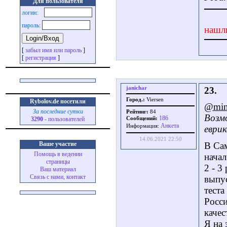
Для пользователя
логин:
пароль:
нашл
[
забыл имя или пароль
]
[
регистрация
]
janichar
23.
Город.:
Viersen
Rybolov.de посетили
@min
За последние сутки
Рейтинг:
84
Возм
186
3290
- пользователей
Сообщений:
Aнкета
Информация:
еврик
14.06.2021 22:50
Ваше участие
В Сам
Помощь в ведении
начал
страницы
2 - 3
Ваш материал
Связь с нами, контакт
выпус
теста
Росси
качес
Я на 