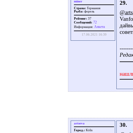
miner
29.
Страна:
Германия
@arts
Рыба:
форель
Vanfo
Рейтинг:
37
72
Сообщений:
дайвы
Aнкета
Информация:
совет
17.06.2021 16:39
-------
Редак
нашл
artseva
30.
Город.:
Köln