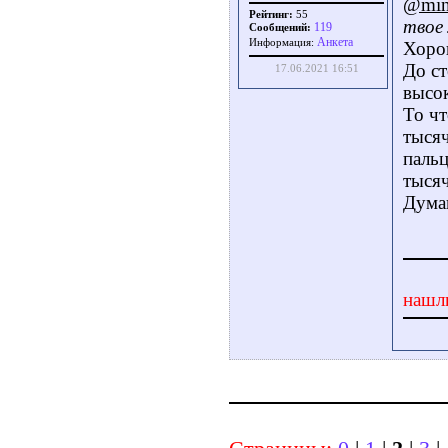
@min
Рейтинг:
55
твое 
119
Сообщений:
Aнкета
Информация:
Хорош
До ст
17.06.2021 16:51
высок
То чт
тысяч
пальц
тысяч
Думаю
нашл