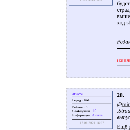
будет
страд
выше 
ход s
-------
Редак
нашл
artseva
28.
Город.:
Köln
@min
Рейтинг:
55
.Stra
119
Сообщений:
Aнкета
Информация:
выпу
17.06.2021 16:27
Ещё 