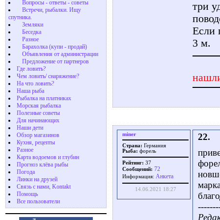
Вопросы - ответы - советы
три у
Встречи, рыбалки. Ищу
повод
спутника.
Земляки
Если 
Беседка
Разное
3 м.
Барахолка (купи - продай)
Объявления от администрации
Предложение от партнеров
Где ловить?
нашли
Чем ловить/ снаряжение?
На что ловить?
Наша рыба
Рыбалка на платниках
Морская рыбалка
Полезные советы
Для начинающих
Наши дети
miner
22.
Обзор магазинов
Кухня, рецепты
Страна:
Германия
Разное
приве
Рыба:
форель
Карта водоемов и глубин
форел
Рейтинг:
37
Прогноз клёва рыбы
72
Сообщений:
Погода
новш
Aнкета
Информация:
Линки на друзей
марка
Связь с нами, Kontakt
14.06.2021 18:27
Помощь
благ
Все пользователи
-------
Редак