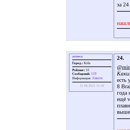
за 24
нашл
artseva
24.
Город.:
Köln
@min
Рейтинг:
55
Каки
119
Сообщений:
Aнкета
Информация:
есть 
8 Br
15.06.2021 11:56
года 
ещё v
плавн
выше)