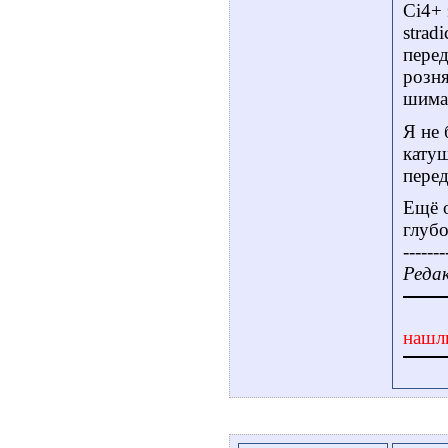
Ci4+ 
strad
перед
розня
шиман
Я не 
катуш
пере
Ещё о
глубо
-------
Редак
нашл