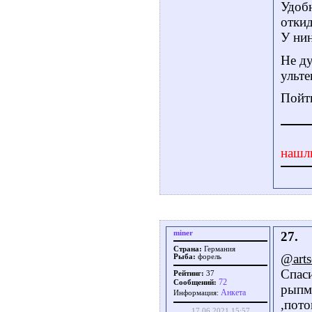
Удоб
откид
У нин
Не ду
ульте
Пойти
нашл
miner
27.
Страна:
Германия
@arts
Рыба:
форель
Спаси
Рейтинг:
37
72
Сообщений:
рыпма
Aнкета
Информация:
,пото
17.06.2021 15:57