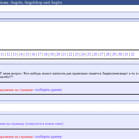
алка. Angeln, Angelshop und Angler.
|
11
|
12
|
13
|
14
|
15
|
16
|
17
|
18
|
19
|
20
|
21
|
22
|
23
|
24
|
25
|
26
|
27
|
28
|
29
|
30
|
31
|
32
 У меня вопрос: Кто-нибудь может написать,как правильно пишется Зюдвиллемсваарт а-то я 
пасибо!!!
сообщить админу
арушение на странице:
инк на страницу (откроется в новом окне)
сообщить админу
арушение на странице: