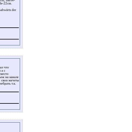
cm, Barbe-
le-22cm.
mabwärts der
ал что
 а с
 место
ьеж на канале
о свои мачеты
ебрать т.к.