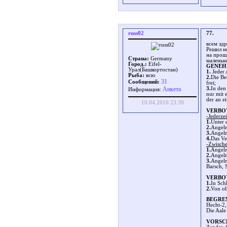
russ02
77.
всем здр
Решил н
на прош
Страна:
Germany
маленьк
Город.:
Eifel-
GENEH
Урал(Башкортостан)
1.
Jeder 
Рыба:
всю
2.
Die Be
31
Сообщений:
frei;
Aнкета
3.
In den
Информация:
nur mit 
der an e
10.04.2010 23:39
VERBO
-Jederzei
1.
Unter 
2.
Angeln
3.
Angeln
4.
Das Ve
-Zwisch
1.
Angeln
2.
Angeln
3.
Angeln
Barsch, 
VERBO
1.
In Sch
2.
Von ob
BEGRE
Hecht-2,
Die Aale
VORSC