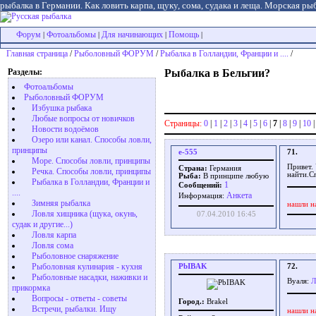
рыбалка в Германии. Как ловить карпа, щуку, сома, судака и леща. Морская рыб
Форум
Фотоальбомы
Для начинающих
Помощь
|
|
|
|
Главная страница
/
Рыболовный ФОРУМ
/
Рыбалка в Голландии, Франции и ....
/
Разделы:
Рыбалка в Бельгии?
Фотоальбомы
Рыболовный ФОРУМ
Избушка рыбака
Любые вопросы от новичков
Страницы:
0
|
1
|
2
|
3
|
4
|
5
|
6
|
7
|
8
|
9
|
10
Новости водоёмов
Озеро или канал. Способы ловли,
принципы
e-555
71.
Море. Способы ловли, принципы
Привет.
Страна:
Германия
Речка. Способы ловли, принципы
найти.С
Рыба:
В принципе любую
Рыбалка в Голландии, Франции и
1
Сообщений:
....
Aнкета
Информация:
Зимняя рыбалка
нашли н
Ловля хищника (щука, окунь,
07.04.2010 16:45
судак и другие...)
Ловля карпа
Ловля сома
Рыболовное снаряжение
Рыболовная кулинария - кухня
PbIBAK
72.
Рыболовные насадки, наживки и
Вуаля:
Л
прикормка
Вопросы - ответы - советы
Город.:
Brakel
Встречи, рыбалки. Ищу
нашли н