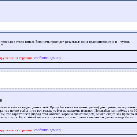
приехал с этого канала.Всю ночь просидел результат: одна красноперка,ерш и ...туфля.
?!
сообщить админу
арушение на странице:
ij
канале клёв не везде одинаковый. Вроде бы канал как ванна, рельеф дна примерно одинаков и
та, где полно рыбы и где вот только туфли да кондомы плавают. Покатайся как-нибудь в суб
 Там, где карпятников (народ этот обычно хорошо знают водоём) много сидит, как правило м
леща и угря. По крайней мере я когда «знакомился» с этим каналом так делал, всегда было о
сообщить админу
арушение на странице: