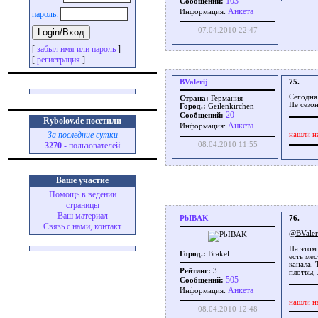
103
Сообщений:
Aнкета
Информация:
пароль:
07.04.2010 22:47
[
забыл имя или пароль
]
[
регистрация
]
BValerij
75.
Сегодня 
Страна:
Германия
Не сезон
Город.:
Geilenkirchen
20
Сообщений:
Rybolov.de посетили
Aнкета
Информация:
За последние сутки
нашли н
3270
- пользователей
08.04.2010 11:55
Ваше участие
Помощь в ведении
страницы
Ваш материал
PbIBAK
76.
Связь с нами, контакт
@BValer
На этом 
Город.:
Brakel
есть мес
канала.
Рейтинг:
3
плотвы, 
505
Сообщений:
Aнкета
Информация:
нашли н
08.04.2010 12:48