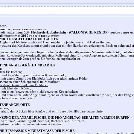
асте,
емного развеить ваши сомнения,
лой недели приобрёл
Fischereierlaubnisschein «WALLONISCHE REGION
» вместе с ним мн
ий проспект за
2010
год в котором стоит:
MIGTE ANGELGERÄTE UND -ARTEN
Angler darf höchstens mit zwei Handangeln mit je höchstens drei Haken fischen;
nutzung des Keschers ist nur erlaubt,um den mit der Handangel gefangenen Fisch zu nehmen.Se
 Wasserläufen,wo nur das Fliegenfischen während der allgemeinen Schonzeit erlaub ist , darf dies
einer Ruteausgeübt werden,die mit einer Rolle und einerfür diese Angelart geeigneten Schnur ausge
inem weniger als 2cm großen Einfachhaken angebracht ist.
TENE ANGELGERÄTE UND -ARTEN
t:
dem Eis fischen;
 und Anköderung mit Blut oder Knochenmark;
 mit einem Zinn- oder Bleiköderfisch oder gleichartigen Köder;
rwenden einer Schleppangel im Motorboot
en dem1.Januar und dem 19 März :
 mit lebendem Köder;
 mit toten, bewegten oder nicht bewegten Köderfischen;
 mit dem Löffel oder Angeln mit irgendwelchem Köder oder künstlichen Köder, der den Fang 
Schwarzbarsch ermöglicht.
TENE ANGELORTE
leusen;
erhalb der Brücken über Kanäle und schiffbare oder flößbare Wasserläufe;
NZUNG DER ANZAHL FISCHE, DIE PRO ANGELTAG BEHALTEN WERDEN DURFEN
 Karpfen-2, Gründling-30, Äsche-4, Bachforelle-5, Elritze-50.
 müssen wieder ins Wasser eingesetzt werden.
HRIFTSMÄSSIGE MINDESTMASSE DER FISCHE