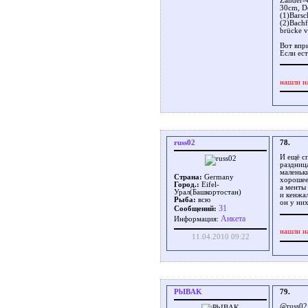
Zander-
30cm, D
(1)Barsc
(2)Bachf
brücke v
Вот впри
Если ест
нашли н
russ02
78.
И ещё с
раздниц
маленьк
Страна:
Germany
хорошее
Город.:
Eifel-
а менты
Урал(Башкортостан)
и кенжа
Рыба:
всю
он у ни
31
Сообщений:
Aнкета
Информация:
нашли н
11.04.2010 09:22
PbIBAK
79.
@russ02