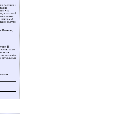
м в Валонии и
 также
оит, что
», вот к этой
 валонском
м шайном А
ыками быстро
в Валонии,
тоит. В
час не знаю.
ческими
так как в нём
ак актуальный
илетом