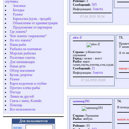
спутника.
Рейтинг:
3
505
Сообщений:
Земляки
Aнкета
Информация:
Беседка
Разное
07.04.2010 18:34
Барахолка (купи - продай)
Объявления от администрации
Предложение от партнеров
Где ловить?
Чем ловить/ снаряжение?
alex-Z
73.
На что ловить?
Привет
Наша рыба
У меня
Рыбалка на платниках
Страна:
узбекистан-
Морская рыбалка
А то мн
германия
Полезные советы
Город.:
кельн - зоест
Для начинающих
Рыба:
карп-
сазан,окунь,плотва,сом,судак
Наши дети
21
нашли 
Сообщений:
Обзор магазинов
Aнкета
Информация:
Кухня, рецепты
Разное
07.04.2010 20:09
Карта водоемов и глубин
Прогноз клёва рыбы
Погода
Линки на друзей
Связь с нами, Kontakt
samsung591
74.
Помощь
В понеде
Все пользователи
Страна:
Германия
Рыба:
любую
нашли н
Для пользователя
Рейтинг:
35
логин: