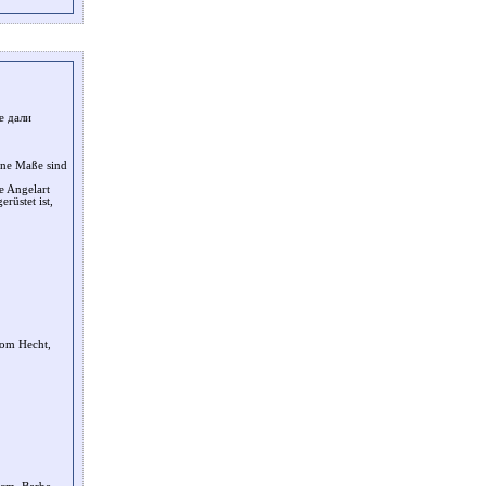
е дали
ine Maße sind
e Angelart
rüstet ist,
vom Hecht,