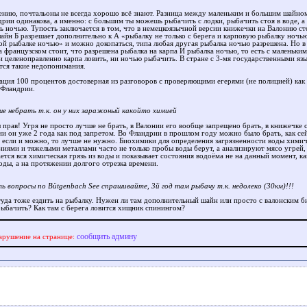
ению, почтальоны не всегда хорошо всё знают. Разница между маленьким и большим шайно
дрии одинакова, а именно: с большим ты можешь рыбачить с лодки, рыбачить стоя в воде, а
ь ночью. Тупость заключается в том, что в немецкоязычной версии книжечки на Валонию ст
айн Б разрешает дополнительно к А «рыбалку не только с берега и карповую рыбалку ночью
ой рыбалке ночью» и можно докопаться, типа любая другая рыбалка ночью разрешена. Но в
а французском стоит, что разрешена рыбалка на карпа И рыбалка ночью, то есть с маленьки
ни целеноправленно карпа ловить, ни ночью рыбачить. В стране с 3-мя государственными яз
тся такие недопонимания.
ция 100 процентов достоверная из разговоров с проверяющими егерями (не полицией) как 
 Фландрии.
ше небрать т.к. он у них заражоный какойто химией
 прав! Угря не просто лучше не брать, в Валонии его вообще запрещено брать, в книжечке с
ии он уже 2 года как под запретом. Во Фландрии в прошлом году можно было брать, как сей
 если и можно, то лучше не нужно. Биохимики для определения загрязненности воды хими
ниями и тяжелыми металлами часто не только пробы воды берут, а анализируют мясо угрей, 
ется вся химическая грязь из воды и показывает состояния водоёма не на данный момент, к
воды, а на протяжении долгого отрезка времени.
ть вопросы по Bütgenbach See спрашивайте, 3й год там рыбачу т.к. недолеко (30км)!!!
уда тоже ездить на рыбалку. Нужен ли там дополнительный шайн или просто с валонским б
ыбачить? Как там с берега ловится хищник спинингом?
сообщить админу
арушение на странице: