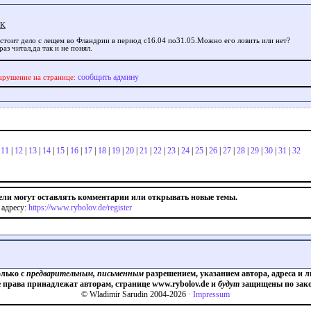
AK
бстоит дело с лещем во Фландрии в период с16.04 по31.05.Можно его ловить или нет?
раз читал,да так и не понял.
сообщить админу
арушение на странице:
|
11
|
12
|
13
|
14
|
15
|
16
|
17
|
18
|
19
|
20
|
21
|
22
|
23
|
24
|
25
|
26
|
27
|
28
|
29
|
30
|
31
|
32
ели могут оставлять комментарии или открывать новые темы.
 адресу:
https://www.rybolov.de/register
олько с
предварительным, письменным
разрешением, указанием автора, адреса и л
е права принадлежат авторам, странице www.rybolov.de и
будут
защищены по зако
© Wladimir Sarudin 2004-2026 ·
Impressum