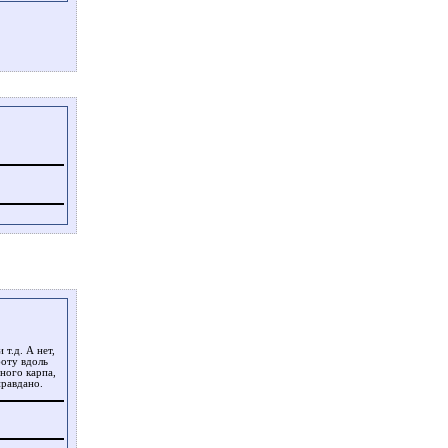
 т.д. А нет,
боту вдоль
ного карпа,
правдано.