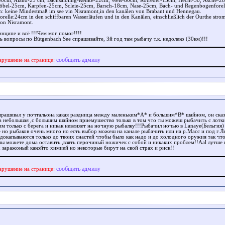
40cm, Aland-25 cm, Bachsaibling-Renke-22cm, Wels-80cm, Rotfeder-15cm, Hecht-50, Äsche-28
öbel-25cm, Karpfen-25cm, Scleie-25cm, Barsch-18cm, Nase-25cm, Bach- und Regenbogenforel
h: keine Mindestmaß im see vin Nisramont,in den kanälen von Brabant und Hennegau.
orelle:24cm in den schiffbaren Wasserläufen und in den Kanälen, einschließlich der Ourthe stro
on Nisramont.
нципе и всё !!!Чем мог помог!!!!
ь вопросы по Bütgenbach See спрашивайте, 3й год там рыбачу т.к. недолеко (30км)!!!
сообщить админу
арушение на странице:
прашивал у почтальона какая раздница между маленьким*А* и большим*В* шайном, он сказ
а небольшая ,с большим шайном приемушество только в том что ты можеш рыбачить с лотки
им только с берега и никак невлияет на ночную рыбалку!!!Рыбачил ночью в Lanaye(Бельгия)
 но рыбаков очень много но есть выбор можеш на канале рыбачить или на р.Масс и под г.Л
 докапываются только до твоих снастей чтобы было как надо и до холодного оружия так чт
лы можете дома оставить ,взять перочиный ножичек с собой и никаких проблем!!Aal лутше н
х заражоный какойто химией но некоторые бирут на свой страх и риск!!
сообщить админу
арушение на странице: