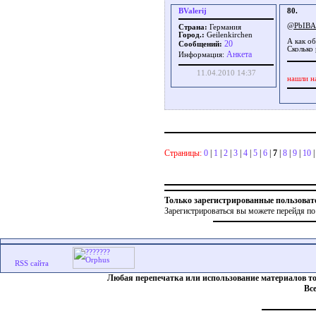
BValerij
80.
@PbIB
Страна:
Германия
Город.:
Geilenkirchen
А как о
20
Сообщений:
Сколько 
Aнкета
Информация:
11.04.2010 14:37
нашли н
Страницы:
0
|
1
|
2
|
3
|
4
|
5
|
6
|
7
|
8
|
9
|
10
Только зарегистрированные пользоват
Зарегистрироваться вы можете перейдя по
Любая перепечатка или использование материалов т
Вс