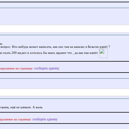
ы.
 вопрос: Кто-нибудь может написать, как оно там на каналах в Бельгии клюёт ?
е ехать 200 км,вот и хотелось бы знать заранее что , да как там клюёт.
сообщить админу
нарушение на странице:
льник, ещё не клевало. А жаль.
сообщить админу
арушение на странице: