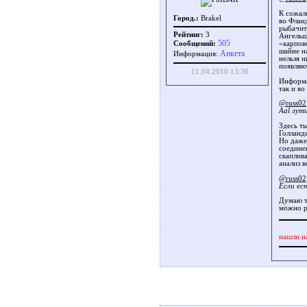
К сожал
Город.:
Brakel
во Флан
рыбачит
Рейтинг:
3
Ангельш
505
Сообщений:
«карпов
шайне н
Aнкета
Информация:
нельзя 
появляю
11.04.2010 13:36
Информа
так и во
@russ02
Aal лут
Здесь ты
Голланд
Но даже
соедине
скаплива
анализ 
@russ02
Если ес
Думаю т
можно р
нашли н