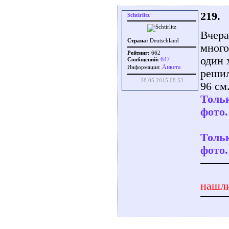
219.
Schtirlitz
Вчера
Страна:
Deutschland
много
Рейтинг:
662
один 
647
Сообщений:
Aнкета
Информация:
решил
28.05.2015 08:53
96 см.
Тольк
фото.
Тольк
фото.
нашли