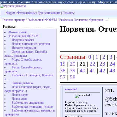
рыбалка в Германии. Как ловить карпа, щуку, сома, судака и леща. Морская рыб
Форум
Фотоальбомы
Для начинающих
Помощь
|
|
|
|
Главная страница
/
Рыболовный ФОРУМ
/
Рыбалка в Голландии, Франции и ....
/
Разделы:
Норвегия. Отчет
Фотоальбомы
Рыболовный ФОРУМ
Избушка рыбака
Любые вопросы от новичков
Новости водоёмов
Озеро или канал. Способы
Страницы:
0
|
1
|
2
|
3
|
ловли, принципы
Море. Способы ловли,
19
|
20
|
21
|
22
|
23
|
24
принципы
Речка. Способы ловли,
38
|
39
|
40
|
41
|
42
|
43
принципы
Рыбалка в Голландии, Франции
57
|
58
и ....
Зимняя рыбалка
Ловля хищника (щука, окунь,
marschall
211.
судак и другие...)
Ловля карпа
@Sche
Ловля сома
Рыболовное снаряжение
Страна:
Germany
так я
Рыба:
Нравится ловить
Рыболовная кулинария - кухня
щуку и окуня, но всё чаще
Рыболовные насадки, наживки и
хаживаю на бель и карпа
ты их
прикормка