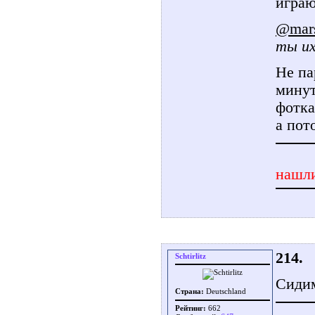
играю
@mars
ты их
Не па
минут
фотка
а пот
нашли
214.
Schtirlitz
Сидим
Страна:
Deutschland
Рейтинг:
662