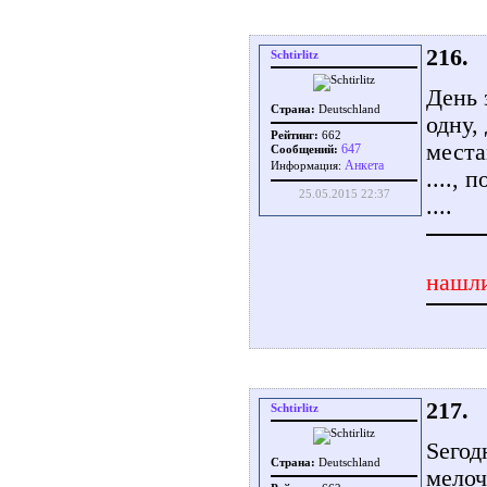
216.
Schtirlitz
День 
Страна:
Deutschland
одну,
Рейтинг:
662
места
647
Сообщений:
Aнкета
Информация:
....,
25.05.2015 22:37
....
нашли
217.
Schtirlitz
Sегод
Страна:
Deutschland
мелоч