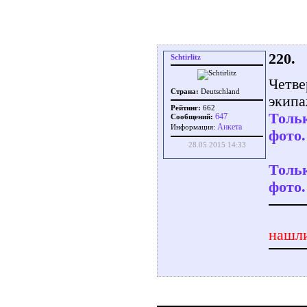
220.
Schtirlitz
Четве
Страна:
Deutschland
экипаж
Рейтинг:
662
Тольк
647
Сообщений:
Aнкета
Информация:
фото.
28.05.2015 14:33
Тольк
фото.
нашли