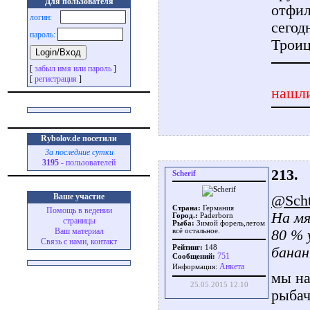
Для пользователя
отфил
логин:
сегод
пароль:
Троиц
[
забыл имя или пароль
]
[
регистрация
]
нашли
Rybolov.de посетили
За последние сутки
3195
- пользователей
213.
Scherif
Ваше участие
@Schti
Страна:
Германия
Помощь в ведении
На мя
Город.:
Paderborn
страницы
Рыба:
Зимой форель,летом
Ваш материал
80 % 
всё остальное.
Связь с нами, контакт
Рейтинг:
148
банан
751
Сообщений:
Aнкета
Информация:
мы на
25.05.2015 12:10
рыбач