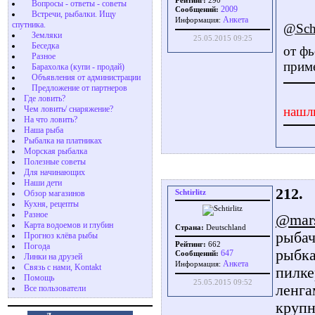
Рейтинг:
290
Вопросы - ответы - советы
2009
Сообщений:
Встречи, рыбалки. Ищу
Aнкета
Информация:
спутника.
@Scht
Земляки
25.05.2015 09:25
Беседка
от фь
Разное
приме
Барахолка (купи - продай)
Объявления от администрации
Предложение от партнеров
Где ловить?
Чем ловить/ снаряжение?
нашл
На что ловить?
Наша рыба
Рыбалка на платниках
Морская рыбалка
Полезные советы
Для начинающих
Наши дети
212.
Schtirlitz
Обзор магазинов
Кухня, рецепты
Разное
@mars
Карта водоемов и глубин
Страна:
Deutschland
рыбач
Прогноз клёва рыбы
Рейтинг:
662
Погода
рыбка
647
Сообщений:
Линки на друзей
Aнкета
Информация:
Связь с нами, Kontakt
пилке
Помощь
25.05.2015 09:52
ленга
Все пользователи
крупн