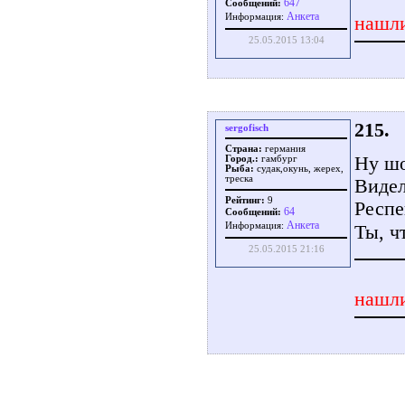
647
Сообщений:
Aнкета
Информация:
нашли
25.05.2015 13:04
215.
sergofisch
Страна:
германия
Ну шо
Город.:
гамбург
Рыба:
судак,окунь, жерех,
треска
Видел
Рейтинг:
9
Респе
64
Сообщений:
Aнкета
Информация:
Ты, ч
25.05.2015 21:16
нашли