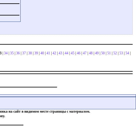
3
|
34
|
35
|
36
|
37
|
38
|
39
|
40
|
41
|
42
|
43
|
44
|
45
|
46
|
47
|
48
|
49
|
50
|
51
|
52
|
53
|
54
|
инка на сайт в видимом месте страницы с материалом.
ну.