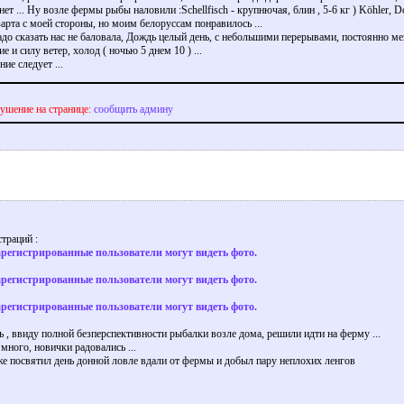
ет ... Ну возле фермы рыбы наловили :Schellfisch - крупнючая, блин , 5-6 кг ) Köhler, D
зарта с моей стороны, но моим белоруссам понравилось ...
адо сказать нас не баловала, Дождь целый день, с небольшими перерывами, постоянно 
е и силу ветер, холод ( ночью 5 днем 10 ) ...
ие следует ...
ушение на странице:
сообщить админу
траций :
арегистрированные пользователи могут видеть фото.
арегистрированные пользователи могут видеть фото.
арегистрированные пользователи могут видеть фото.
нь , ввиду полной безперспективности рыбалки возле дома, решили идти на ферму ...
много, новички радовались ...
же посвятил день донной ловле вдали от фермы и добыл пару неплохих ленгов