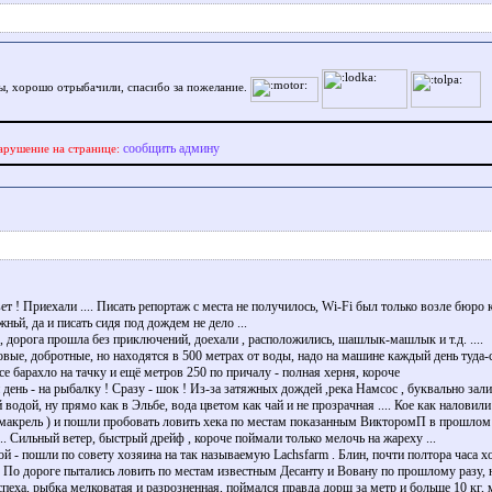
, хорошо отрыбачили, спасибо за пожелание.
сообщить админу
арушение на странице:
ет ! Приехали .... Писать репортаж с места не получилось, Wi-Fi был только возле бюро 
жньй, да и писать сидя под дождем не дело ...
, дорога прошла без приключений, доехали , расположились, шашлык-машлык и т.д. ....
вые, добротные, но находятся в 500 метрах от воды, надо на машине каждый день туда-с
е барахло на тачку и ещё метров 250 по причалу - полная херня, короче
 день - на рыбалку ! Сразу - шок ! Из-за затяжных дождей ,река Намсос , буквально зал
 водой, ну прямо как в Эльбе, вода цветом как чай и не прозрачная .... Кое как наловил
 макрель ) и пошли пробовать ловить хека по местам показанным ВикторомП в прошлом г
... Сильный ветер, быстрый дрейф , короче поймали только мелочь на жареху ...
ой - пошли по совету хозяина на так называемую Lachsfarm . Блин, почти полтора часа х
.. По дороге пытались ловить по местам известным Десанту и Вовану по прошлому разу, 
спеха, рыбка мелковатая и разрозненная, поймался правда дорш за метр и больше 10 кг,