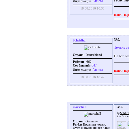
Редактиров
Aнкета
Информация:
18.08.2016 10:30
нашли нар
339.
Schtirlitz
Только з
Страна:
Deutschland
Не бог вест
Рейтинг:
662
647
Сообщений:
Aнкета
Информация:
нашли нар
18.08.2016 10:47
marschall
340.
@Schtirl
Не бог в
Страна:
Germany
Рыба:
Нравится ловить
щуку и окуня, но всё чаще