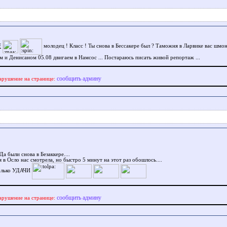
f
молодец ! Класс ! Ты снова в Бессакере был ? Таможня в Ларвике вас шмон
м и Денисаном 05.08 двигаем в Намсос ... Постараюсь писать живой репортаж ...
сообщить админу
арушение на странице:
Да были снова в Безаккере....
в Осло нас смотрела, но быстро 5 минут на этот раз обошлось....
олько УДАЧИ
сообщить админу
арушение на странице: