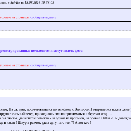
ал: schtirlitz at 18.08.2016 10:33:09
ушение на странице:
сообщить админу
арегистрированные пользователи могут видеть фото.
ушение на странице:
сообщить админу
жим, На сл. день, посоветовавшись по телефону с ВикторомП отправились искать хека ( 
труднял сильный ветер, приходилось сильно прижиматься к берегам и тд. ....
 бы счастья, да несчатье помогло - на одном из прогонов, на бровке с 60на 20 м догожд
да и какая ! Шнур в размот, уда в дугу , кто там ?! А вот кто !