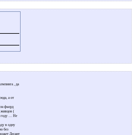
кемпинга , да
юда, а от
ила фьорд
и живцов (
оду .... Не
оду в одну
но без
 может Десант