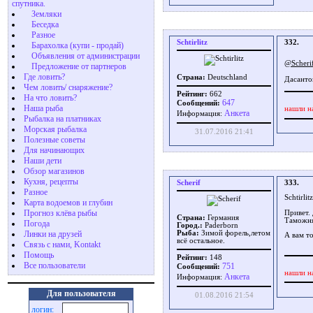
спутника.
Земляки
Беседка
Разное
Schtirlitz
332.
Барахолка (купи - продай)
Объявления от администрации
@Scheri
Предложение от партнеров
Где ловить?
Страна:
Deutschland
Дасанто
Чем ловить/ снаряжение?
Рейтинг:
662
На что ловить?
647
Сообщений:
Наша рыба
нашли н
Aнкета
Информация:
Рыбалка на платниках
Морская рыбалка
31.07.2016 21:41
Полезные советы
Для начинающих
Наши дети
Обзор магазинов
Кухня, рецепты
Scherif
333.
Разное
Schtirlitz
Карта водоемов и глубин
Прогноз клёва рыбы
Привет. 
Страна:
Германия
Таможня 
Погода
Город.:
Paderborn
Линки на друзей
Рыба:
Зимой форель,летом
А вам т
всё остальное.
Связь с нами, Kontakt
Помощь
Рейтинг:
148
Все пользователи
751
Сообщений:
нашли н
Aнкета
Информация:
Для пользователя
01.08.2016 21:54
логин: