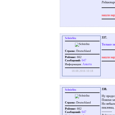
Редактиров
нашли нар
337.
Schtirlitz
Только з
Страна:
Deutschland
нашли нар
Рейтинг:
662
647
Сообщений:
Aнкета
Информация:
18.08.2016 10:18
338.
Schtirlitz
Ну продол
Поиски за
Страна:
Deutschland
Но небыло
поклевка, 
Рейтинг:
662
----------
647
Сообщений: