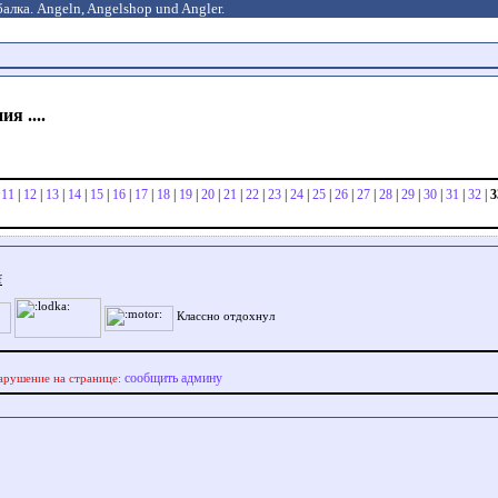
алка. Angeln, Angelshop und Angler.
я ....
|
11
|
12
|
13
|
14
|
15
|
16
|
17
|
18
|
19
|
20
|
21
|
22
|
23
|
24
|
25
|
26
|
27
|
28
|
29
|
30
|
31
|
32
|
3
f
Классно отдохнул
сообщить админу
арушение на странице: