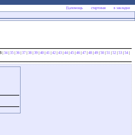
помощь
стартовая
в закладки
3
|
34
|
35
|
36
|
37
|
38
|
39
|
40
|
41
|
42
|
43
|
44
|
45
|
46
|
47
|
48
|
49
|
50
|
51
|
52
|
53
|
54
|