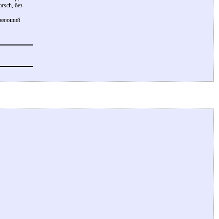
orsch, без
меняющий