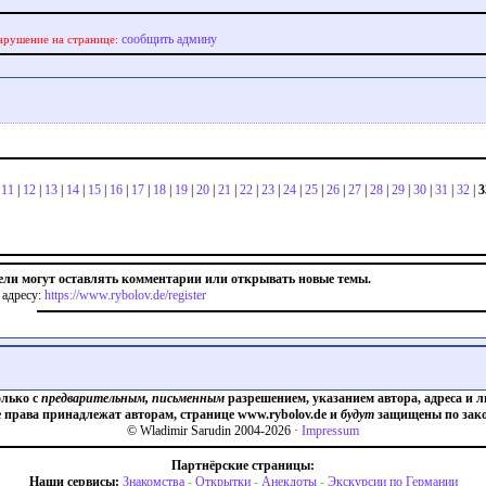
сообщить админу
арушение на странице:
|
11
|
12
|
13
|
14
|
15
|
16
|
17
|
18
|
19
|
20
|
21
|
22
|
23
|
24
|
25
|
26
|
27
|
28
|
29
|
30
|
31
|
32
|
3
ели могут оставлять комментарии или открывать новые темы.
 адресу:
https://www.rybolov.de/register
олько с
предварительным, письменным
разрешением, указанием автора, адреса и л
е права принадлежат авторам, странице www.rybolov.de и
будут
защищены по зако
© Wladimir Sarudin 2004-2026 ·
Impressum
Партнёрские страницы:
Наши сервисы:
Знакомства
-
Открытки
-
Анекдоты
-
Экскурсии по Германии