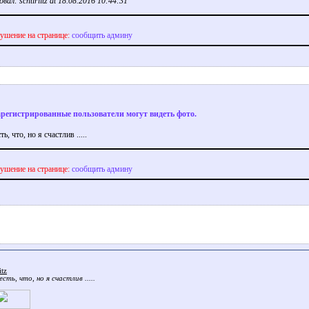
ал: schtirlitz at 18.08.2016 10:44:31
ушение на странице:
сообщить админу
арегистрированные пользователи могут видеть фото.
ь, что, но я счастлив .....
ушение на странице:
сообщить админу
itz
есть, что, но я счастлив .....