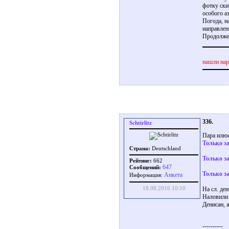
фотку скин
особого а
Погода, н
направлени
Продолжен
нашли нар
336.
Schtirlitz
Пара илюс
Только з
Страна:
Deutschland
Только з
Рейтинг:
662
647
Сообщений:
Только з
Aнкета
Информация:
18.08.2016 10:10
На сл. де
Наловили 
Денисан, 
----------