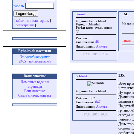
пароль:
desant
334.
[
забыл имя или пароль
]
Страна:
Deutschland
Молодцы
Город.:
Odenthal
[
регистрация
]
Рыба:
карп, судак, лещ и
др.
Рейтинг:
9
нашли н
46
Сообщений:
Aнкета
Информация:
Rybolov.de посетили
02.08.2016 07:32
За последние сутки
2465
- пользователей
335.
Ваше участие
Schtirlitz
Помощь в ведении
Всем прив
страницы
и тот нева
Ваш материал
Страна:
Deutschland
Ну короче
Связь с нами, контакт
Домики но
Рейтинг:
662
машины вс
647
Сообщений:
На другой
Aнкета
Информация:
грязнючей
17.08.2016 10:35
селёдка и
поймали .
День втор
сторону .
особого у