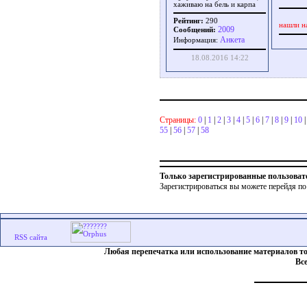
хаживаю на бель и карпа
Рейтинг:
290
нашли н
2009
Сообщений:
Aнкета
Информация:
18.08.2016 14:22
Страницы:
0
|
1
|
2
|
3
|
4
|
5
|
6
|
7
|
8
|
9
|
10
55
|
56
|
57
|
58
Только зарегистрированные пользоват
Зарегистрироваться вы можете перейдя по
Любая перепечатка или использование материалов т
Вс