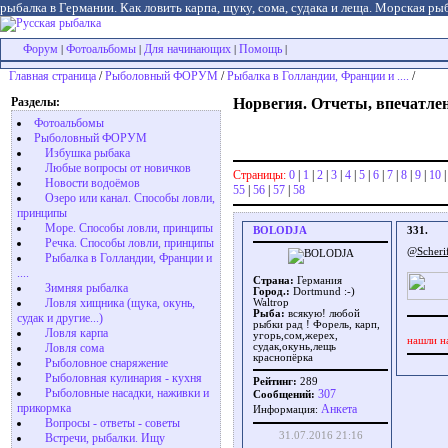
рыбалка в Германии. Как ловить карпа, щуку, сома, судака и леща. Морская рыб
Форум
Фотоальбомы
Для начинающих
Помощь
|
|
|
|
Главная страница
/
Рыболовный ФОРУМ
/
Рыбалка в Голландии, Франции и ....
/
Разделы:
Норвегия. Отчеты, впечатлени
Фотоальбомы
Рыболовный ФОРУМ
Избушка рыбака
Любые вопросы от новичков
Страницы:
0
|
1
|
2
|
3
|
4
|
5
|
6
|
7
|
8
|
9
|
10
Новости водоёмов
55
|
56
|
57
|
58
Озеро или канал. Способы ловли,
принципы
Море. Способы ловли, принципы
BOLODJA
331.
Речка. Способы ловли, принципы
@Scheri
Рыбалка в Голландии, Франции и
....
Страна:
Германия
Зимняя рыбалка
Город.:
Dortmund :-)
Ловля хищника (щука, окунь,
Waltrop
Рыба:
всякую! любой
судак и другие...)
рыбки рад ! Форель, карп,
Ловля карпа
угорь,сом,жерех,
нашли н
Ловля сома
судак,окунь,лещь
краснопёрка
Рыболовное снаряжение
Рыболовная кулинария - кухня
Рейтинг:
289
Рыболовные насадки, наживки и
307
Сообщений:
прикормка
Aнкета
Информация:
Вопросы - ответы - советы
31.07.2016 21:16
Встречи, рыбалки. Ищу