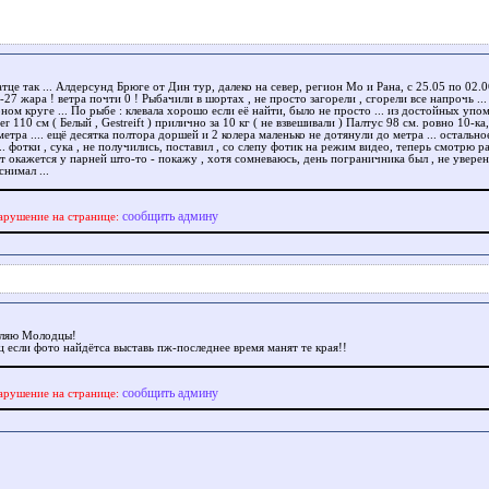
атце так ... Алдерсунд Брюге от Дин тур, далеко на север, регион Мо и Рана, с 25.05 по 02.0
-27 жара ! ветра почти 0 ! Рыбачили в шортах , не просто загорели , сгорели все напрочь ...
ном круге ... По рыбе : клевала хорошо если её найти, было не просто ... из достойных упо
ser 110 см ( Белый , Gestreift ) прилично за 10 кг ( не взвешивали ) Палтус 98 см. ровно 10-к
етра .... ещё десятка полтора доршей и 2 колера маленько не дотянули до метра ... остальное 
.. фотки , сука , не получились, поставил , со слепу фотик на режим видео, теперь смотрю 
ет окажется у парней што-то - покажу , хотя сомневаюсь, день пограничника был , не уверен
снимал ...
сообщить админу
арушение на странице:
ляю Молодцы!
 если фото найдётса выставь пж-последнее время манят те края!!
сообщить админу
арушение на странице: