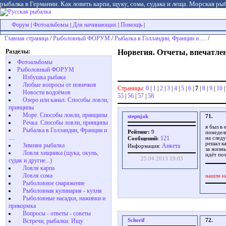
рыбалка в Германии. Как ловить карпа, щуку, сома, судака и леща. Морская рыб
Форум
Фотоальбомы
Для начинающих
Помощь
|
|
|
|
Главная страница
/
Рыболовный ФОРУМ
/
Рыбалка в Голландии, Франции и ....
/
Разделы:
Норвегия. Отчеты, впечатлени
Фотоальбомы
Рыболовный ФОРУМ
Избушка рыбака
Любые вопросы от новичков
Страницы:
0
|
1
|
2
|
3
|
4
|
5
|
6
|
7
|
8
|
9
|
10
Новости водоёмов
55
|
56
|
57
|
58
Озеро или канал. Способы ловли,
принципы
Море. Способы ловли, принципы
stepnjak
71.
Речка. Способы ловли, принципы
я был в 
Рыбалка в Голландии, Франции и
Рейтинг:
9
понедел
....
121
на след
Сообщений:
решал к
Зимняя рыбалка
Aнкета
Информация:
за жизн
Ловля хищника (щука, окунь,
идёт по
25.04.2013 19:03
судак и другие...)
Ловля карпа
Ловля сома
нашли н
Рыболовное снаряжение
Рыболовная кулинария - кухня
Рыболовные насадки, наживки и
прикормка
Вопросы - ответы - советы
Scherif
72.
Встречи, рыбалки. Ищу