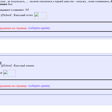
 сука , не получились, .... может окажется у парней што-то - покажу , хотя сомневаюсь,
чника
был
авдывает и извиняет.
 @Scherif . Классный отчет.
сообщить админу
арушение на странице:
jB
 @Scherif . Классный отчет.
ачё
сообщить админу
арушение на странице: