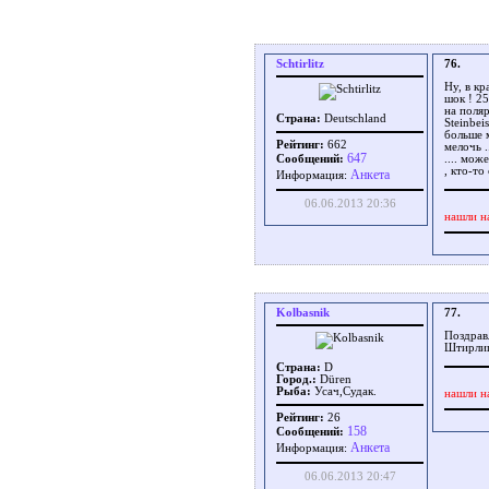
Schtirlitz
76.
Ну, в кр
шок ! 25
на поляр
Страна:
Deutschland
Steinbei
больше м
Рейтинг:
662
мелочь .
647
Сообщений:
.... мож
, кто-то 
Aнкета
Информация:
06.06.2013 20:36
нашли н
Kolbasnik
77.
Поздрав
Штирлиц
Страна:
D
Город.:
Düren
Рыба:
Усач,Судак.
нашли н
Рейтинг:
26
158
Сообщений:
Aнкета
Информация:
06.06.2013 20:47