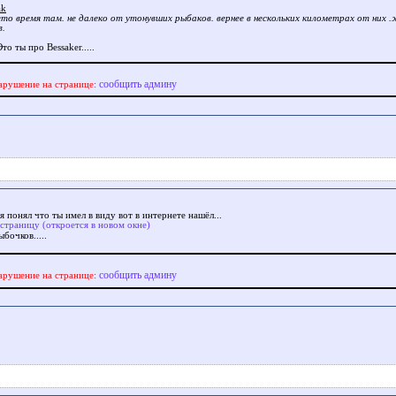
ak
 ето время там. не далеко от утонувших рыбаков. вернее в нескольких километрах от них 
в.
то ты про Bessaker.....
сообщить админу
арушение на странице:
 понял что ты имел в виду вот в интернете нашёл...
 страницу (откроется в новом окне)
бочков.....
сообщить админу
арушение на странице: