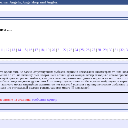
алка. Angeln, Angelshop und Angler.
я ....
|
11
|
12
|
13
|
14
|
15
|
16
|
17
|
18
|
19
|
20
|
21
|
22
|
23
|
24
|
25
|
26
|
27
|
28
|
29
|
30
|
31
|
32
|
3
ето время там. не далеко от утонувших рыбаков. вернее в нескольких километрах от них .жа
ьника 15 го. по пятницу был шторм. наш хозяин дома каждый вечер заходил с новым прогн
ующий день и просил чтобы зря не рисковали.запретить выходить в море он не мог . так что
ак быть .вода ледянная думаю что 15ти минут достаточно чтобы просто замёрзнуть. и перес
ь .там есть места защищёные скалами где нет высокой волны и в принципе можно рыбачить 
хуже .но тут каждый должен решать сам или много!!! или живой!
сообщить админу
арушение на странице: