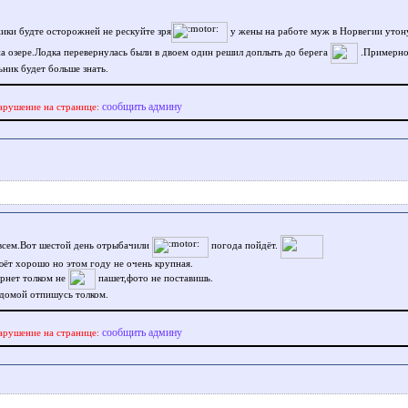
ки будте осторожней не рескуйте зря
у жены на работе муж в Норвегии утону
на озере.Лодка перевернулась были в двоем один решил доплыть до берега
.Примерно 
ьник будет больше знать.
сообщить админу
арушение на странице:
всем.Вот шестой день отрыбачили
погода пойдёт.
юёт хорошо но этом году не очень крупная.
ернет толком не
пашет,фото не поставишь.
домой отпишусь толком.
сообщить админу
арушение на странице: