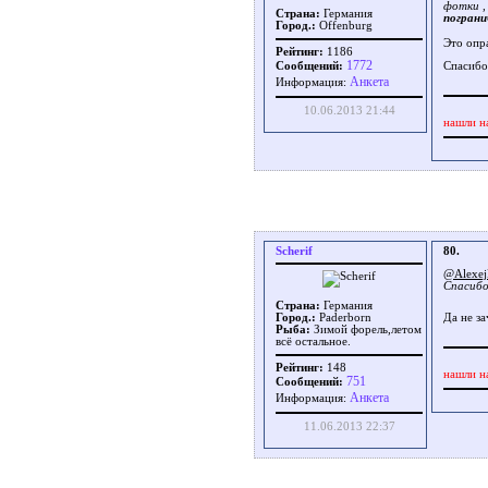
фотки ,
Страна:
Германия
пограни
Город.:
Offenburg
Это опр
Рейтинг:
1186
1772
Сообщений:
Спасибо
Aнкета
Информация:
10.06.2013 21:44
нашли н
Scherif
80.
@Alexe
Спасибо
Страна:
Германия
Город.:
Paderborn
Да не з
Рыба:
Зимой форель,летом
всё остальное.
Рейтинг:
148
нашли н
751
Сообщений:
Aнкета
Информация:
11.06.2013 22:37