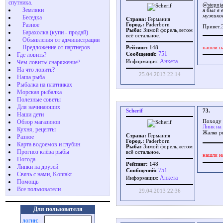
спутника.
@stepnj
Земляки
я был в
мужико
Беседка
Страна:
Германия
Разное
Город.:
Paderborn
Привет.Э
Рыба:
Зимой форель,летом
Барахолка (купи - продай)
всё остальное.
Объявления от администрации
Предложение от партнеров
нашли н
Рейтинг:
148
751
Где ловить?
Сообщений:
Aнкета
Чем ловить/ снаряжение?
Информация:
На что ловить?
25.04.2013 22:14
Наша рыба
Рыбалка на платниках
Морская рыбалка
Полезные советы
Для начинающих
Scherif
73.
Наши дети
Обзор магазинов
Походу я
Линк на
Кухня, рецепты
Жалко ры
Страна:
Германия
Разное
Город.:
Paderborn
Карта водоемов и глубин
Рыба:
Зимой форель,летом
Прогноз клёва рыбы
всё остальное.
нашли н
Погода
Рейтинг:
148
Линки на друзей
751
Сообщений:
Связь с нами, Kontakt
Aнкета
Информация:
Помощь
Все пользователи
29.04.2013 22:36
Для пользователя
логин: