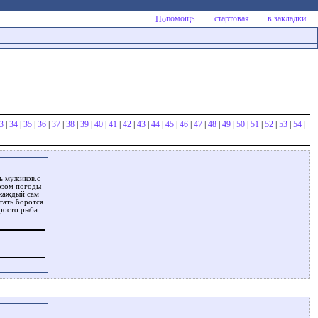
помощь
стартовая
в закладки
3
|
34
|
35
|
36
|
37
|
38
|
39
|
40
|
41
|
42
|
43
|
44
|
45
|
46
|
47
|
48
|
49
|
50
|
51
|
52
|
53
|
54
|
ль мужиков.с
озом погоды
 каждый сам
тать боротся
просто рыба