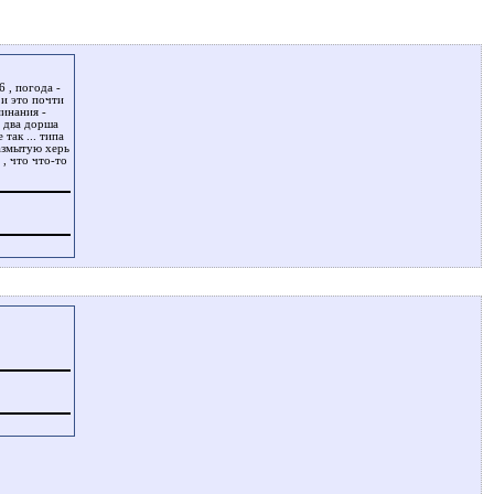
6 , погода -
 и это почти
минания -
а, два дорша
так ... типа
размытую херь
 , что что-то