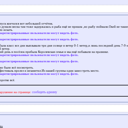
тпуск кончился вот небольшой отчётик.
и думали весна там тоже задержалась и рыба ещё не пришла ,но рыбу поймали.Окей не таки
о искать.
зарегистрированные пользователи могут видеть фото.
зарегистрированные пользователи могут видеть фото.
ыла класс все дни выплывали три дня солнце и ветер 0-1 метер,и лижь последний день 7-9 
й ветер.
ий день в посёлок прибыла Королевская семья и мы ещё побывали на празнике.
зарегистрированные пользователи могут видеть фото.
зарегистрированные пользователи могут видеть фото.
но было всё посмотреть.
фестиваль пролел и незаметил.Из нашей группы один занел треть место.
зарегистрированные пользователи могут видеть фото.
оротко всё.
сообщить админу
арушение на странице:
itz