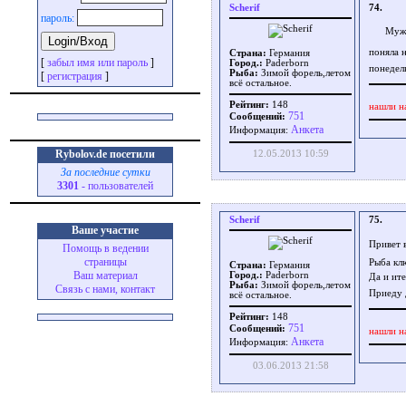
Scherif
74.
пароль:
Мужи
поняла 
Страна:
Германия
[
забыл имя или пароль
]
Город.:
Paderborn
понедел
Рыба:
Зимой форель,летом
[
регистрация
]
всё остальное.
Рейтинг:
148
нашли н
751
Сообщений:
Aнкета
Информация:
Rybolov.de посетили
12.05.2013 10:59
За последние сутки
3301
- пользователей
Scherif
75.
Ваше участие
Привет 
Помощь в ведении
страницы
Рыба кл
Страна:
Германия
Ваш материал
Город.:
Paderborn
Да и ит
Рыба:
Зимой форель,летом
Связь с нами, контакт
Приеду 
всё остальное.
Рейтинг:
148
751
Сообщений:
нашли н
Aнкета
Информация:
03.06.2013 21:58