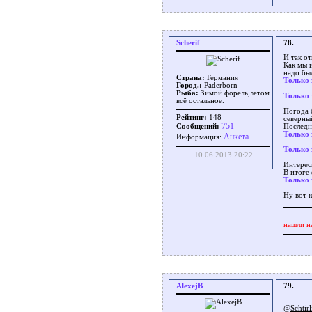
Scherif
78.
И так о
Как мы 
надо был
Страна:
Германия
Только 
Город.:
Paderborn
Рыба:
Зимой форель,летом
Только 
всё остальное.
Погода б
Рейтинг:
148
северны
751
Сообщений:
Последн
Только 
Aнкета
Информация:
Только 
10.06.2013 20:22
Интерес
В итоге 
Только 
Ну вот к
нашли н
AlexejB
79.
@Schtirl