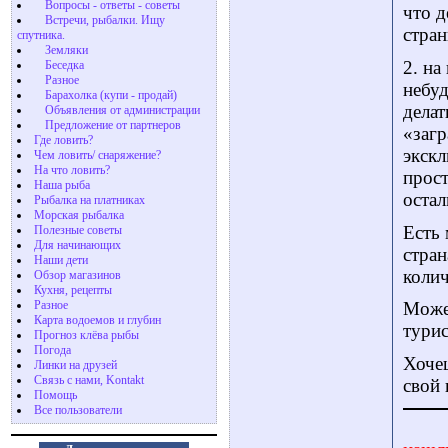
Вопросы - ответы - советы
что д
Встречи, рыбалки. Ищу
стран
спутника.
Земляки
2. на
Беседка
Разное
небуд
Барахолка (купи - продай)
делат
Объявления от администрации
Предложение от партнеров
«загр
Где ловить?
экскл
Чем ловить/ снаряжение?
На что ловить?
прост
Наша рыба
остал
Рыбалка на платниках
Морская рыбалка
Есть 
Полезные советы
Для начинающих
стран
Наши дети
колич
Обзор магазинов
Кухня, рецепты
Разное
Может
Карта водоемов и глубин
турис
Прогноз клёва рыбы
Погода
Хочеш
Линки на друзей
Связь с нами, Kontakt
свой 
Помощь
Все пользователи