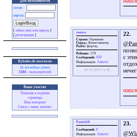
нашл
Для пользователя
логин:
пароль:
[
забыл имя или пароль
]
rumyn
22.
[
регистрация
]
Страна:
Германия
@Pan
Город.:
Кенигсвинтер
Рыба:
форель,
позв
Рейтинг:
279
с эти
459
Сообщений:
Rybolov.de посетили
Aнкета
Информация:
отдох
За последние сутки
нечег
20.10.2016 11:48
3184
- пользователей
Ваше участие
нашл
Помощь в ведении
страницы
Ваш материал
Связь с нами, контакт
Panich18
23.
8
Сообщений:
@Wla
Aнкета
Информация: