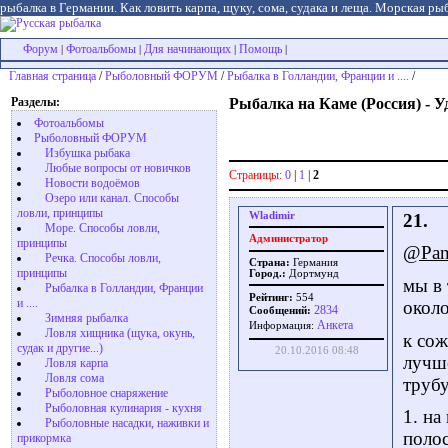
рыбалка в Германии. Как ловить карпа, щуку, сома, судака и леща. Морская рыб
Форум
Фотоальбомы
Для начинающих
Помощь
|
|
|
|
Главная страница
/
Рыболовный ФОРУМ
/
Рыбалка в Голландии, Франции и ....
/
Разделы:
Рыбалка на Каме (Россия) - 
Фотоальбомы
Рыболовный ФОРУМ
Избушка рыбака
Любые вопросы от новичков
Страницы:
0
|
1
|
2
Новости водоёмов
Озеро или канал. Способы
ловли, принципы
Wladimir
21.
Море. Способы ловли,
Администратор
принципы
@Pan
Речка. Способы ловли,
Страна:
Германия
принципы
Город.:
Дортмунд
мы в 
Рыбалка в Голландии, Франции
Рейтинг:
554
и ....
около
2834
Сообщений:
Зимняя рыбалка
Aнкета
Информация:
Ловля хищника (щука, окунь,
к сож
судак и другие...)
20.10.2016 08:48
лучше
Ловля карпа
Ловля сома
трубу
Рыболовное снаряжение
Рыболовная кулинария - кухня
1. на
Рыболовные насадки, наживки и
полос
прикормка