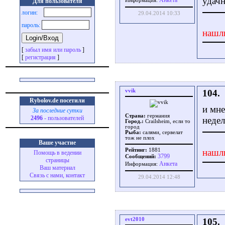
удач
Aнкета
Для пользователя
Информация:
логин:
29.04.2014 10:33
пароль:
нашл
[
забыл имя или пароль
]
[
регистрация
]
vvik
104.
Rybolov.de посетили
и мне
За последние сутки
Страна:
германия
2496
- пользователей
неде
Город.:
Crailsheim, если то
город
Рыба:
салями, сервелат
тож не плох
Ваше участие
Рейтинг:
1881
нашл
Помощь в ведении
3799
Сообщений:
страницы
Aнкета
Информация:
Ваш материал
Связь с нами, контакт
29.04.2014 12:48
evt2010
105.