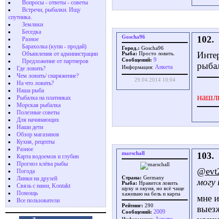
Вопросы - ответы - советы
Встречи, рыбалки. Ищу
спутника.
Земляки
Беседка
Goscha96
102.
Разное
Барахолка (купи - продай)
Город.:
Goscha96
Интер
Объявления от администрации
Рыба:
Просто ловить.
9
Сообщений:
Предложение от партнеров
рыба
Aнкета
Информация:
Где ловить?
Чем ловить/ снаряжение?
29.04.2014 10:04
На что ловить?
Наша рыба
нашл
Рыбалка на платниках
Морская рыбалка
Полезные советы
Для начинающих
Наши дети
Обзор магазинов
Кухня, рецепты
Разное
marschall
103.
Карта водоемов и глубин
Прогноз клёва рыбы
@evt
Погода
Линки на друзей
Страна:
Germany
могу
Рыба:
Нравится ловить
Связь с нами, Kontakt
щуку и окуня, но всё чаще
Помощь
хаживаю на бель и карпа
мне и
Все пользователи
Рейтинг:
290
выез
2009
Сообщений: