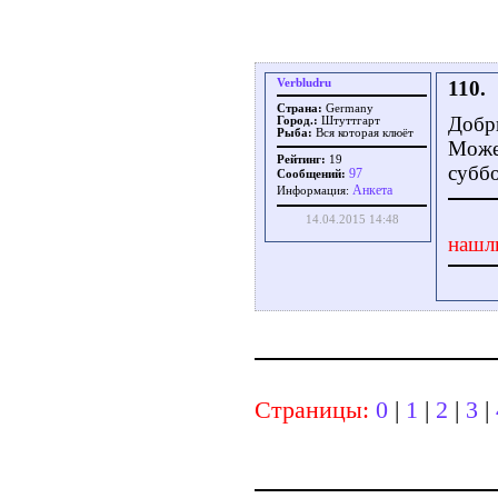
Verbludru
110.
Страна:
Germany
Добр
Город.:
Штуттгарт
Рыба:
Вся которая клюёт
Может
Рейтинг:
19
субб
97
Сообщений:
Aнкета
Информация:
14.04.2015 14:48
нашл
Страницы:
0
|
1
|
2
|
3
|