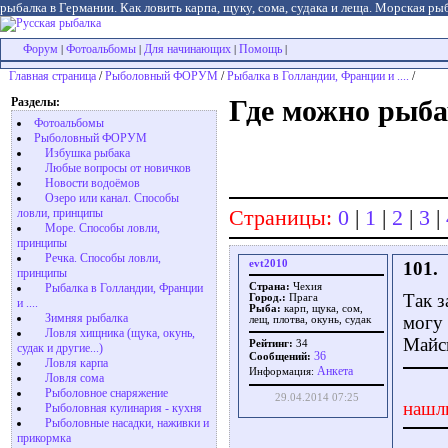
рыбалка в Германии. Как ловить карпа, щуку, сома, судака и леща. Морская рыб
Форум
Фотоальбомы
Для начинающих
Помощь
|
|
|
|
Главная страница
/
Рыболовный ФОРУМ
/
Рыбалка в Голландии, Франции и ....
/
Разделы:
Где можно рыба
Фотоальбомы
Рыболовный ФОРУМ
Избушка рыбака
Любые вопросы от новичков
Новости водоёмов
Озеро или канал. Способы
Страницы:
0
|
1
|
2
|
3
|
ловли, принципы
Море. Способы ловли,
принципы
Речка. Способы ловли,
evt2010
101.
принципы
Рыбалка в Голландии, Франции
Страна:
Чехия
Так з
Город.:
Прага
и ....
Рыба:
карп, щука, сом,
Зимняя рыбалка
могу
лещ, плотва, окунь, судак
Ловля хищника (щука, окунь,
Майск
Рейтинг:
34
судак и другие...)
36
Сообщений:
Ловля карпа
Aнкета
Информация:
Ловля сома
Рыболовное снаряжение
29.04.2014 07:25
нашл
Рыболовная кулинария - кухня
Рыболовные насадки, наживки и
прикормка