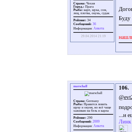
Страна:
Чехия
Город.:
Прага
Дого
Рыба:
карп, щука, сом,
лещ, плотва, окунь, судак
Буду 
Рейтинг:
34
36
Сообщений:
Aнкета
Информация:
нашл
29.04.2014 21:19
marschall
106.
@evt
Страна:
Germany
Рыба:
Нравится ловить
подр
щуку и окуня, но всё чаще
хаживаю на бель и карпа
...и 
Рейтинг:
290
Линк 
2009
Сообщений:
Aнкета
Информация: