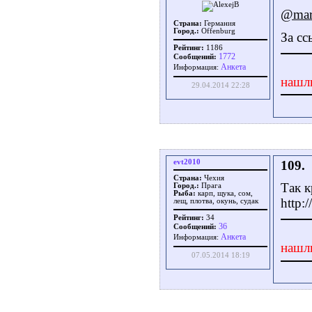
@mars
Страна:
Германия
Город.:
Offenburg
За сс
Рейтинг:
1186
1772
Сообщений:
Aнкета
Информация:
нашл
29.04.2014 22:28
evt2010
109.
Страна:
Чехия
Так к
Город.:
Прага
Рыба:
карп, щука, сом,
http:
лещ, плотва, окунь, судак
Рейтинг:
34
36
Сообщений:
Aнкета
Информация:
нашл
07.05.2014 18:19