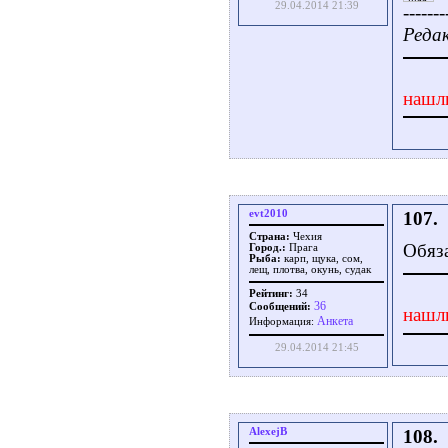
29.04.2014 21:39
-------
Редак
нашл
evt2010
107.
Страна:
Чехия
Обяза
Город.:
Прага
Рыба:
карп, щука, сом,
лещ, плотва, окунь, судак
Рейтинг:
34
36
Сообщений:
нашл
Aнкета
Информация:
29.04.2014 21:45
AlexejB
108.