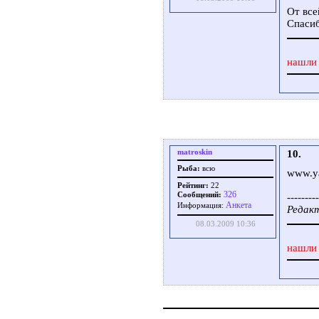
От все
Спасиб
нашли 
matroskin
10.
Рыба:
всю
www.ya
Рейтинг:
22
326
Сообщений:
---------
Aнкета
Информация:
Редакт
08.03.2009 10:36
нашли 