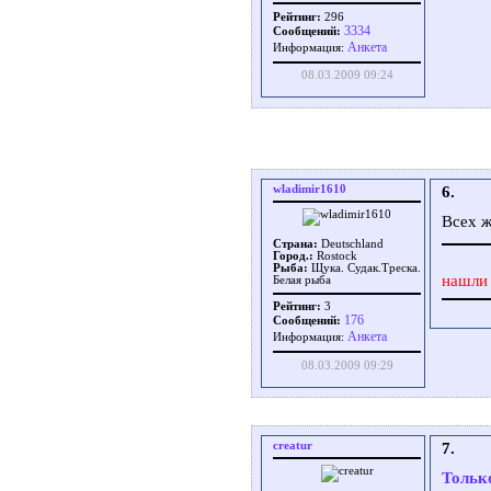
Рейтинг:
296
3334
Сообщений:
Aнкета
Информация:
08.03.2009 09:24
wladimir1610
6.
Всех ж
Страна:
Deutschland
Город.:
Rostock
Рыба:
Щука. Судак.Треска.
нашли 
Белая рыба
Рейтинг:
3
176
Сообщений:
Aнкета
Информация:
08.03.2009 09:29
creatur
7.
Тольк