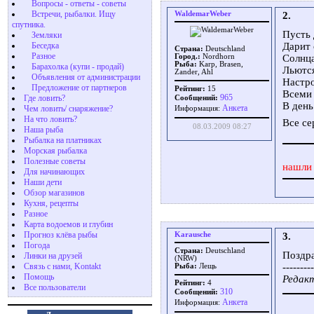
Вопросы - ответы - советы
Встречи, рыбалки. Ищу
WaldemarWeber
2.
спутника.
Пусть
Земляки
Беседка
Дарит 
Страна:
Deutschland
Разное
Город.:
Nordhorn
Солнца
Рыба:
Karp, Brasen,
Барахолка (купи - продай)
Льются
Zander, Ahl
Объявления от администрации
Настро
Предложение от партнеров
Рейтинг:
15
Всеми 
965
Где ловить?
Сообщений:
В день
Aнкета
Чем ловить/ снаряжение?
Информация:
На что ловить?
Все се
08.03.2009 08:27
Наша рыба
Рыбалка на платниках
Морская рыбалка
Полезные советы
нашли 
Для начинающих
Наши дети
Обзор магазинов
Кухня, рецепты
Разное
Карта водоемов и глубин
Прогноз клёва рыбы
Karausche
3.
Погода
Страна:
Deutschland
Поздра
Линки на друзей
(NRW)
Связь с нами, Kontakt
---------
Рыба:
Лещь
Помощь
Редакт
Рейтинг:
4
Все пользователи
310
Сообщений:
Aнкета
Информация: