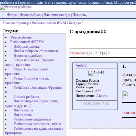
рыбалка в Германии. Как ловить карпа, щуку, сома, судака и леща. Морская рыб
Форум
Фотоальбомы
Для начинающих
Помощь
|
|
|
|
Главная страница
/
Рыболовный ФОРУМ
/
Беседка
/
Разделы:
С праздником!!!!
Фотоальбомы
Рыболовный ФОРУМ
Избушка рыбака
Любые вопросы от новичков
Страницы:
0
|
1
|
2
|
3
|
4
|
5
Новости водоёмов
Озеро или канал. Способы
ловли, принципы
AndyLi
1.
Море. Способы ловли,
принципы
Поздр
Речка. Способы ловли,
праздн
Страна:
Россия
принципы
Город.:
Москва
Счасть
Рыбалка в Голландии, Франции
Рыба:
карп
522
Сообщений:
и ....
Aнкета
Информация:
Зимняя рыбалка
Ловля хищника (щука, окунь,
08.03.2009 07:52
судак и другие...)
Ловля карпа
нашли 
Ловля сома
Рыболовное снаряжение
Рыболовная кулинария - кухня
Рыболовные насадки, наживки и
прикормка