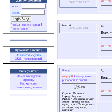
Для пользователя
нашли 
08.03.2009 09:02
логин:
пароль:
[
забыл имя или пароль
]
(гость)
4.
08.03.2009 09:11
[
регистрация
]
Всех ж
нашли 
Rybolov.de посетили
За последние сутки
3326
- пользователей
Klang
5.
Ваше участие
Помощь в ведении
Самодельные
ведущий:
Большо
страницы
рыболовные снасти
Ваш материал
Связь с нами, контакт
нашли 
Страна:
Германия
Город.:
Берлин
Рыба:
• Основной объект
ловли – треска, форель,
щука, окунь. Эпизодически
– селёдка, хорнфиш,
виттлинг.