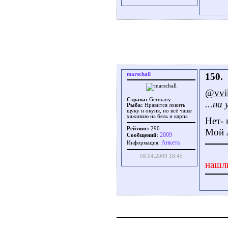
marschall
150.
@vvi
Страна:
Germany
...на
Рыба:
Нравится ловить
щуку и окуня, но всё чаще
хаживаю на бель и карпа
Нет- 
Рейтинг:
290
Мой 
2009
Сообщений:
Aнкета
Информация:
08.04.2009 18:45
нашл