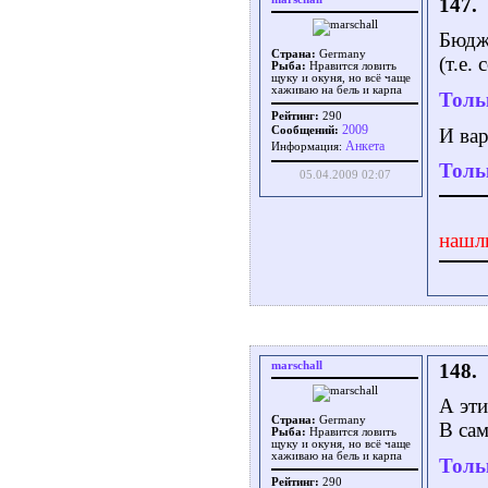
147.
Бюдже
Страна:
Germany
(т.е.
Рыба:
Нравится ловить
щуку и окуня, но всё чаще
хаживаю на бель и карпа
Толь
Рейтинг:
290
2009
И ва
Сообщений:
Aнкета
Информация:
Толь
05.04.2009 02:07
нашл
marschall
148.
А эт
Страна:
Germany
В сам
Рыба:
Нравится ловить
щуку и окуня, но всё чаще
хаживаю на бель и карпа
Толь
Рейтинг:
290