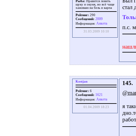
Был 
Рыба:
Нравится ловить
щуку и окуня, но всё чаще
стал 
хаживаю на бель и карпа
Рейтинг:
290
Толь
2009
Сообщений:
Aнкета
Информация:
п.с. 
31.03.2009 10:10
нашл
Kostjan
145.
Рейтинг:
6
@mars
1621
Сообщений:
Aнкета
Информация:
я так
01.04.2009 18:23
дно.т
работ