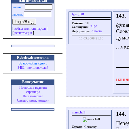
Для пользователя
логин:
пароль:
Igor_DD
143.
Рейтинг:
10
@mars
2102
Сообщений:
[
забыл имя или пароль
]
Слева
Aнкета
Информация:
[
регистрация
]
думал
15.03.2009 21:05
.. а 
Rybolov.de посетили
За последние сутки
2482
- пользователей
нашл
Ваше участие
Помощь в ведении
страницы
Ваш материал
Связь с нами, контакт
marschall
144.
Пере
Страна:
Germany