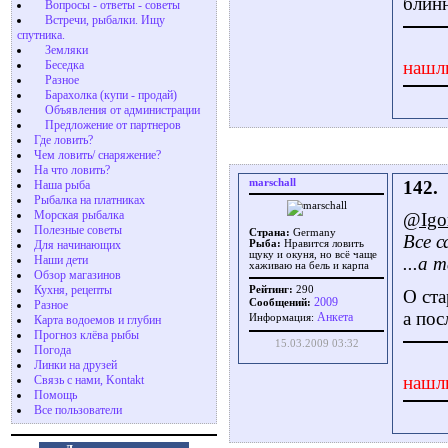
блинн
Вопросы - ответы - советы
Встречи, рыбалки. Ищу
спутника.
Земляки
нашл
Беседка
Разное
Барахолка (купи - продай)
Объявления от администрации
Предложение от партнеров
Где ловить?
Чем ловить/ снаряжение?
На что ловить?
marschall
142.
Наша рыба
Рыбалка на платниках
Морская рыбалка
@Igo
Полезные советы
Страна:
Germany
Все с
Для начинающих
Рыба:
Нравится ловить
щуку и окуня, но всё чаще
Наши дети
...а 
хаживаю на бель и карпа
Обзор магазинов
Кухня, рецепты
Рейтинг:
290
О ста
2009
Сообщений:
Разное
a пос
Aнкета
Информация:
Карта водоемов и глубин
Прогноз клёва рыбы
15.03.2009 03:32
Погода
Линки на друзей
нашл
Связь с нами, Kontakt
Помощь
Все пользователи