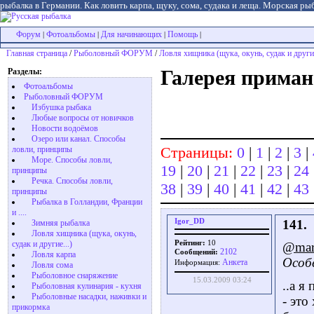
рыбалка в Германии. Как ловить карпа, щуку, сома, судака и леща. Морская рыб
Форум
Фотоальбомы
Для начинающих
Помощь
|
|
|
|
Главная страница
/
Рыболовный ФОРУМ
/
Ловля хищника (щука, окунь, судак и другие
Разделы:
Галерея приман
Фотоальбомы
Рыболовный ФОРУМ
Избушка рыбака
Любые вопросы от новичков
Новости водоёмов
Озеро или канал. Способы
Страницы:
0
|
1
|
2
|
3
|
ловли, принципы
Море. Способы ловли,
19
|
20
|
21
|
22
|
23
|
24
принципы
Речка. Способы ловли,
38
|
39
|
40
|
41
|
42
|
43
принципы
Рыбалка в Голландии, Франции
и ....
Igor_DD
141.
Зимняя рыбалка
Ловля хищника (щука, окунь,
Рейтинг:
10
судак и другие...)
@mars
2102
Сообщений:
Ловля карпа
Особе
Aнкета
Информация:
Ловля сома
Рыболовное снаряжение
15.03.2009 03:24
..а я
Рыболовная кулинария - кухня
Рыболовные насадки, наживки и
- это
прикормка