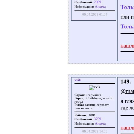
2009
Сообщений:
Толь
Aнкета
Информация:
06.04.2009 01:34
или п
Толь
нашл
vvik
149.
@mars
Страна:
германия
Город.:
Crailsheim, если то
я гля
город
Рыба:
салями, сервелат
где л
тож не плох
Рейтинг:
1881
3799
Сообщений:
Aнкета
Информация:
нашл
06.04.2009 14:35