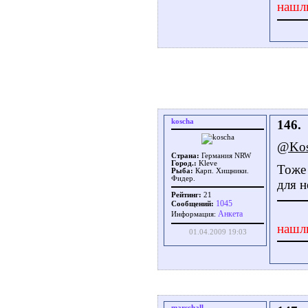
нашл
koscha
146.
@Kos
Страна:
Германия NRW
Город.:
Kleve
Тоже 
Рыба:
Карп. Хищники.
Фидер.
для н
Рейтинг:
21
1045
Сообщений:
Aнкета
Информация:
нашл
01.04.2009 19:03
marschall