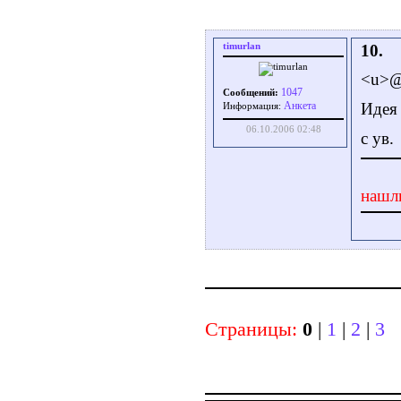
timurlan
10.
<u>@
1047
Сообщений:
Идея 
Aнкета
Информация:
06.10.2006 02:48
с ув.
нашл
Страницы:
0
|
1
|
2
|
3