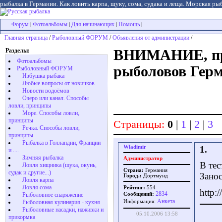
рыбалка в Германии. Как ловить карпа, щуку, сома, судака и леща. Морская рыб
Форум
Фотоальбомы
Для начинающих
Помощь
|
|
|
|
Главная страница
/
Рыболовный ФОРУМ
/
Объявления от администрации
/
Разделы:
ВНИМАНИЕ, при
Фотоальбомы
рыболовов Герма
Рыболовный ФОРУМ
Избушка рыбака
Любые вопросы от новичков
Новости водоёмов
Озеро или канал. Способы
ловли, принципы
Море. Способы ловли,
принципы
Страницы:
0
|
1
|
2
|
3
Речка. Способы ловли,
принципы
Рыбалка в Голландии, Франции
Wladimir
1.
и ....
Зимняя рыбалка
Администратор
В тес
Ловля хищника (щука, окунь,
Страна:
Германия
судак и другие...)
Занос
Город.:
Дортмунд
Ловля карпа
Ловля сома
Рейтинг:
554
http:
2834
Сообщений:
Рыболовное снаряжение
Aнкета
Информация:
Рыболовная кулинария - кухня
Рыболовные насадки, наживки и
05.10.2006 13:58
прикормка