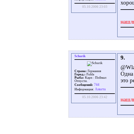
хорош
05.10.2006 23:03
нашл
Schurik
9.
@Wla
Страна:
Германия
Одна 
Город.:
Fulda
Рыба:
Kapn : Поймал
это р
Отпусти.
744
Сообщений:
Aнкета
Информация:
05.10.2006 23:42
нашл