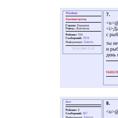
Wladimir
7.
Администратор
<u>@
Страна:
Германия
<i>Да
Город.:
Дортмунд
с рыб
Рейтинг:
554
2834
Сообщений:
Aнкета
ты не
Информация:
и рыб
05.10.2006 22:53
день 
нашл
dort
8.
Рейтинг:
6
<u>@
467
Сообщений:
Aнкета
Информация: