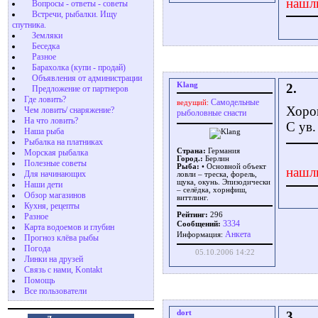
нашл
Вопросы - ответы - советы
Встречи, рыбалки. Ищу
спутника.
Земляки
Беседка
Разное
Барахолка (купи - продай)
Объявления от администрации
Klang
2.
Предложение от партнеров
Где ловить?
Самодельные
ведущий:
Хоро
Чем ловить/ снаряжение?
рыболовные снасти
На что ловить?
С ув.
Наша рыба
Рыбалка на платниках
Страна:
Германия
Морская рыбалка
Город.:
Берлин
Полезные советы
Рыба:
• Основной объект
нашл
Для начинающих
ловли – треска, форель,
щука, окунь. Эпизодически
Наши дети
– селёдка, хорнфиш,
Обзор магазинов
виттлинг.
Кухня, рецепты
Рейтинг:
296
Разное
3334
Сообщений:
Карта водоемов и глубин
Aнкета
Информация:
Прогноз клёва рыбы
Погода
05.10.2006 14:22
Линки на друзей
Связь с нами, Kontakt
Помощь
Все пользователи
dort
3.