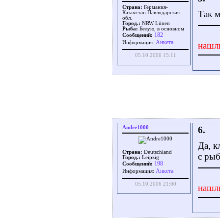
Страна:
Германия-
Так м
Казахстан Павлодарская
обл.
Город.:
NRW Lünen
Рыба:
Белую, в основном
182
Сообщений:
Aнкета
Информация:
нашл
05.10.2006 15:11
Andre1000
6.
Да, к
Страна:
Deutschland
с рыб
Город.:
Leipzig
198
Сообщений:
Aнкета
Информация:
05.10.2006 21:00
нашл