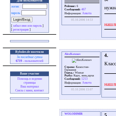
Для пользователя
Рейтинг:
6
логин:
нужна
467
Сообщений:
пароль:
Aнкета
Информация:
05.10.2006 14:53
нашл
[
забыл имя или пароль
]
[
регистрация
]
Rybolov.de посетили
AlexKotenev
4.
За последние сутки
6719
- пользователей
Класс
Страна:
Казахстан-
Германия
Город.:
Wismar
Ваше участие
Рыба:
Карп, линь,щука
Помощь в ведении
1213
Сообщений:
страницы
Aнкета
нашл
Информация:
Ваш материал
05.10.2006 15:07
Связь с нами, контакт
WOLODIMIR
5.