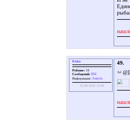
Единс
рыбал
нашл
Kiskir
49.
Рейтинг:
16
@I
804
Сообщений:
Aнкета
Информация:
23.08.2019 12:09
нашл