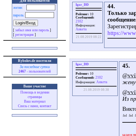
Для пользователя
Igor_DD
44.
логин:
Только за
Рейтинг:
10
пароль:
Сообщений:
сообщение
2102
Зарегистри
Информация:
Aнкета
[
забыл имя или пароль
]
https://www.
[
регистрация
]
21.08.2019 08:22
Rybolov.de посетили
Igor_DD
45.
За последние сутки
2467
- пользователей
Рейтинг:
10
@vvi
2102
Сообщений:
жену
Aнкета
Информация:
Ваше участие
21.08.2019 08:38
@vvi
Помощь в ведении
страницы
Из п
Ваш материал
Связь с нами, контакт
Викто
нашл