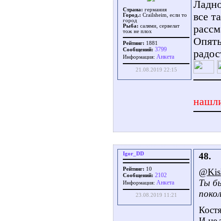
Ладно
Страна:
германия
все т
Город.:
Crailsheim, если то
город
рассм
Рыба:
салями, сервелат
тож не плох
Опять
Рейтинг:
1881
3799
Сообщений:
радос
Aнкета
Информация:
21.08.2019 22:15
нашли
Igor_DD
48.
Рейтинг:
10
@Kis
2102
Сообщений:
Ты бы
Aнкета
Информация:
поко
23.08.2019 11:21
Костя
И не 