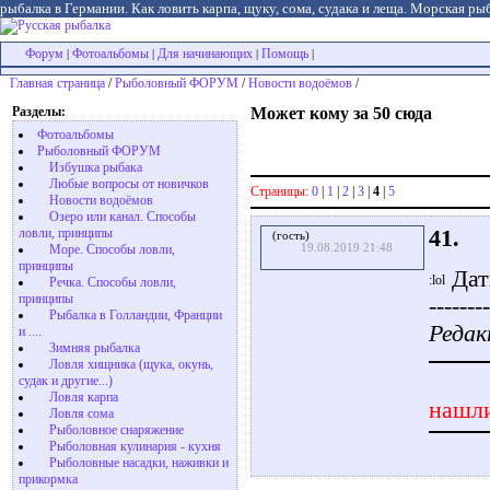
рыбалка в Германии. Как ловить карпа, щуку, сома, судака и леща. Морская рыб
Форум
Фотоальбомы
Для начинающих
Помощь
|
|
|
|
Главная страница
/
Рыболовный ФОРУМ
/
Новости водоёмов
/
Разделы:
Может кому за 50 сюда
Фотоальбомы
Рыболовный ФОРУМ
Избушка рыбака
Любые вопросы от новичков
Страницы:
0
|
1
|
2
|
3
|
4
|
5
Новости водоёмов
Озеро или канал. Способы
41.
ловли, принципы
(гость)
19.08.2019 21:48
Море. Способы ловли,
принципы
Дат
Речка. Способы ловли,
принципы
--------
Рыбалка в Голландии, Франции
Редак
и ....
Зимняя рыбалка
Ловля хищника (щука, окунь,
судак и другие...)
Ловля карпа
нашли
Ловля сома
Рыболовное снаряжение
Рыболовная кулинария - кухня
Рыболовные насадки, наживки и
прикормка