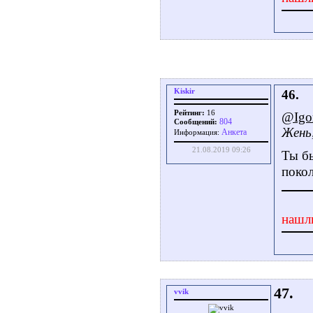
Kiskir
46.
Рейтинг:
16
@Igo
804
Сообщений:
Жень,
Aнкета
Информация:
21.08.2019 09:26
Ты бы
поко
нашл
47.
vvik