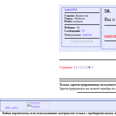
Sedoi1955
50.
Страна:
Казахстан
Вы о 
Город.:
Herborn
Рыба:
разную
Рейтинг:
42
76
Сообщений:
Aнкета
нашл
Информация:
23.08.2019 20:26
Страницы:
0
|
1
|
2
|
3
|
4
|
5
Только зарегистрированные пользовате
Зарегистрироваться вы можете перейдя по 
Любая перепечатка или использование материалов только с
предварительным, 