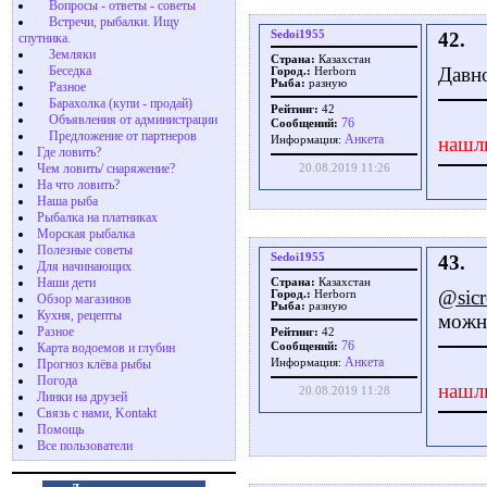
Вопросы - ответы - советы
Встречи, рыбалки. Ищу
Sedoi1955
42.
спутника.
Земляки
Страна:
Казахстан
Беседка
Давно
Город.:
Herborn
Рыба:
разную
Разное
Барахолка (купи - продай)
Рейтинг:
42
Объявления от администрации
76
Сообщений:
Предложение от партнеров
Aнкета
нашл
Информация:
Где ловить?
Чем ловить/ снаряжение?
20.08.2019 11:26
На что ловить?
Наша рыба
Рыбалка на платниках
Морская рыбалка
Полезные советы
Sedoi1955
43.
Для начинающих
Наши дети
Страна:
Казахстан
@sicr
Город.:
Herborn
Обзор магазинов
Рыба:
разную
Кухня, рецепты
можно
Разное
Рейтинг:
42
76
Карта водоемов и глубин
Сообщений:
Aнкета
Прогноз клёва рыбы
Информация:
Погода
нашл
20.08.2019 11:28
Линки на друзей
Связь с нами, Kontakt
Помощь
Все пользователи