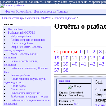
рыбалка в Германии. Как ловить карпа, щуку, сома, судака и леща. Морская рыб
Форум
Фотоальбомы
Для начинающих
Помощь
|
|
|
|
Главная страница
/
Рыболовный ФОРУМ
/
Новости водоёмов
/
Разделы:
Отчёты о рыбал
Фотоальбомы
Рыболовный ФОРУМ
Избушка рыбака
Любые вопросы от новичков
Новости водоёмов
Озеро или канал. Способы
Страницы:
0
|
1
|
2
|
3
|
ловли, принципы
Море. Способы ловли,
19
|
20
|
21
|
22
|
23
|
24
принципы
Речка. Способы ловли,
38
|
39
|
40
|
41
|
42
|
43
принципы
Рыбалка в Голландии, Франции
57
|
58
и ....
Зимняя рыбалка
Ловля хищника (щука, окунь,
philosoph
511.
судак и другие...)
Ловля карпа
Сгоня
Ловля сома
Рыболовное снаряжение
Страна:
Deutschland
Форел
Город.:
Braunschweig
Рыболовная кулинария - кухня
зажар
Рыболовные насадки, наживки и
Рейтинг:
374
прикормка
624
Сообщений:
Толь