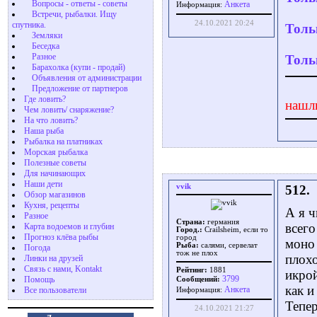
Вопросы - ответы - советы
Aнкета
Информация:
Встречи, рыбалки. Ищу
24.10.2021 20:24
спутника.
Толь
Земляки
Беседка
Разное
Толь
Барахолка (купи - продай)
Объявления от администрации
Предложение от партнеров
Где ловить?
нашл
Чем ловить/ снаряжение?
На что ловить?
Наша рыба
Рыбалка на платниках
Морская рыбалка
Полезные советы
Для начинающих
Наши дети
vvik
512.
Обзор магазинов
Кухня, рецепты
А я 
Разное
Страна:
германия
всего
Карта водоемов и глубин
Город.:
Crailsheim, если то
Прогноз клёва рыбы
город
моно 
Рыба:
салями, сервелат
Погода
тож не плох
плохо
Линки на друзей
Связь с нами, Kontakt
Рейтинг:
1881
икрой
3799
Помощь
Сообщений:
как и
Aнкета
Все пользователи
Информация:
Тепер
24.10.2021 21:27