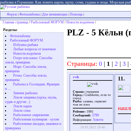
рыбалка в Германии. Как ловить карпа, щуку, сома, судака и леща. Морская рыб
Форум
Фотоальбомы
Для начинающих
Помощь
|
|
|
|
Главная страница
/
Рыболовный ФОРУМ
/
Новости водоёмов
/
Разделы:
PLZ - 5 Кёльн 
Фотоальбомы
Рыболовный ФОРУМ
Избушка рыбака
Любые вопросы от новичков
Новости водоёмов
Озеро или канал. Способы
Страницы:
0
|
1
|
2
|
3
|
ловли, принципы
Море. Способы ловли,
принципы
Речка. Способы ловли,
vvik
11.
принципы
Рыбалка в Голландии, Франции
и ....
Страна:
германия
Зимняя рыбалка
Город.:
Crailsheim, если то
Ловля хищника (щука, окунь,
город
судак и другие...)
Рыба:
салями, сервелат
тож не плох
Ловля карпа
нашл
Ловля сома
Рейтинг:
1881
Рыболовное снаряжение
3799
Сообщений:
Рыболовная кулинария - кухня
Aнкета
Информация:
Рыболовные насадки, наживки и
19.05.2021 19:46
прикормка