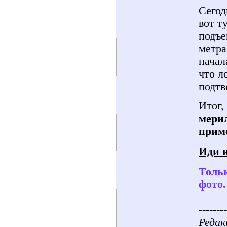
Сегод
вот т
подъе
метра
начал
что л
подтв
Итог,
мери
прим
Иди и
Тольк
фото.
--------
Редак