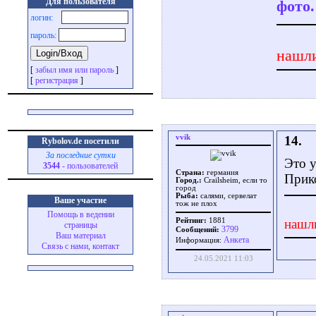
Для пользователя
фото.
логин:
пароль:
нашли
[
забыл имя или пароль
]
[
регистрация
]
vvik
14.
Rybolov.de посетили
За последние сутки
Это у
3544
- пользователей
Страна:
германия
Прик
Город.:
Crailsheim, если то
город
Рыба:
салями, сервелат
Ваше участие
тож не плох
Помощь в ведении
Рейтинг:
1881
нашл
страницы
3799
Сообщений:
Ваш материал
Aнкета
Информация:
Связь с нами, контакт
24.05.2021 11:03