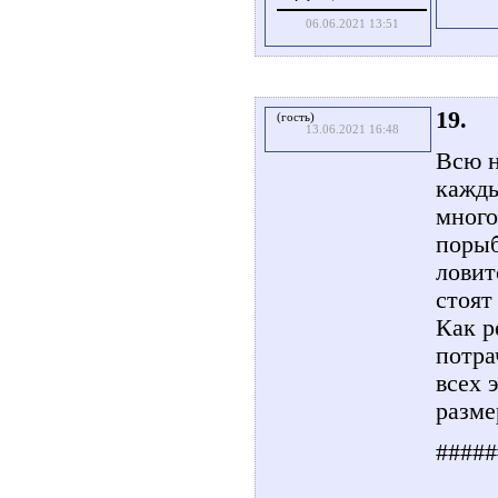
06.06.2021 13:51
19.
(гость)
13.06.2021 16:48
Всю н
кажды
много
порыб
ловит
стоят
Как р
потра
всех 
разм
#####