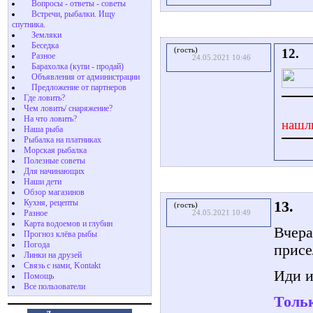
Вопросы - ответы - советы
Встречи, рыбалки. Ищу
спутника.
Земляки
Беседка
(гость)
12.
Разное
24.05.2021 10:46
Барахолка (купи - продай)
Объявления от администрации
Предложение от партнеров
Где ловить?
Чем ловить/ снаряжение?
На что ловить?
нашл
Наша рыба
Рыбалка на платниках
Морская рыбалка
Полезные советы
Для начинающих
Наши дети
Обзор магазинов
Кухня, рецепты
13.
(гость)
Разное
24.05.2021 10:49
Карта водоемов и глубин
Вчера
Прогноз клёва рыбы
Погода
присе
Линки на друзей
Связь с нами, Kontakt
Иди и
Помощь
Все пользователи
Тольк