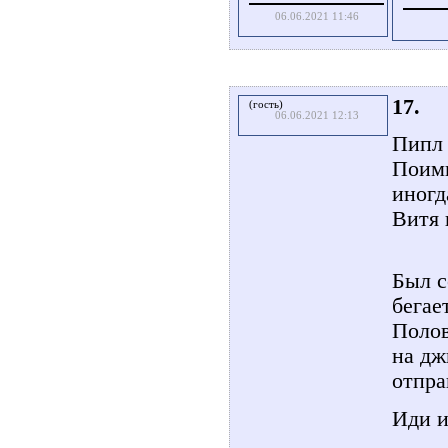
06.06.2021 11:46
17.
(гость)
06.06.2021 12:13
Пипл 
Поимк
иногд
Витя 
Был с
бегае
Полов
на дж
отпра
Иди и