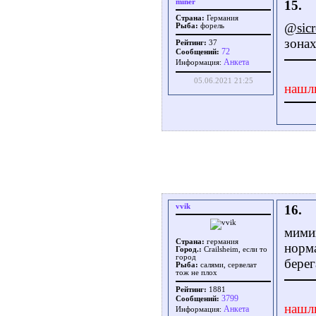
miner
15.
Страна:
Германия
@sicr
Рыба:
форель
зонах
Рейтинг:
37
72
Сообщений:
Aнкета
Информация:
05.06.2021 21:25
нашл
vvik
16.
мимик
Страна:
германия
норма
Город.:
Crailsheim, если то
город
берег
Рыба:
салями, сервелат
тож не плох
Рейтинг:
1881
3799
Сообщений:
нашл
Aнкета
Информация: