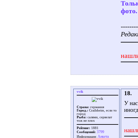
Тольк
фото.
--------
Редак
нашли
vvik
18.
У нас
Страна:
германия
иног
Город.:
Crailsheim, если то
город
Рыба:
салями, сервелат
тож не плох
Рейтинг:
1881
нашл
3799
Сообщений:
Aнкета
Информация: