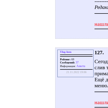
--------
Редак
нашли
127.
Ulug-hem
Рейтинг:
69
Сегод
37
Сообщений:
Aнкета
слив 
Информация:
прима
21.11.2022 19:06
Ещё д
меню
нашли