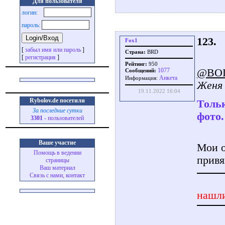
Для пользователя
логин:
пароль:
123.
Fox1
[
забыл имя или пароль
]
Страна:
BRD
[
регистрация
]
Рейтинг:
950
@BO
1077
Сообщений:
Aнкета
Информация:
Женя 
19.11.2022 16:04
Rybolov.de посетили
Тольк
За последние сутки
фото.
3301
- пользователей
Ваше участие
Мои о
Помощь в ведении
привя
страницы
Ваш материал
Связь с нами, контакт
нашли