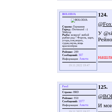
124.
BOLODJA
@Fox
Страна:
Германия
Город.:
Dortmund :-)
У @si
Waltrop
Рыба:
всякую! любой
рыбки рад ! Форель, карп,
Рейно
угорь,сом,жерех,
судак,окунь,лещь
краснопёрка
Рейтинг:
289
307
Сообщений:
нашли
Aнкета
Информация:
19.11.2022 19:47
125.
Fox1
Страна:
BRD
@BO
Рейтинг:
950
1077
Сообщений:
И мои
Aнкета
Информация:
19.11.2022 19:57