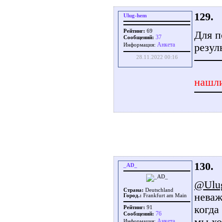
129.
Ulug-hem
Рейтинг:
69
Для п
37
Сообщений:
Aнкета
резул
Информация:
28.11.2022 00:16
нашли
130.
_AD_
@Ulu
Страна:
Deutschland
неваж
Город.:
Frankfurt am Main
когда
Рейтинг:
91
76
Сообщений:
мы хо
Aнкета
Информация: