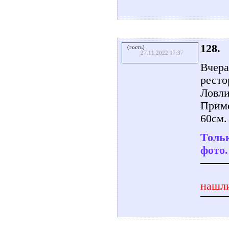
128.
(гость)
27.11.2022 17:37
Вчера
ресто
Ловли
Приме
60см.
Тольк
фото.
нашли