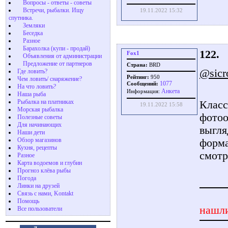
Вопросы - ответы - советы
Встречи, рыбалки. Ищу
19.11.2022 15:32
спутника.
Земляки
Беседка
Разное
Барахолка (купи - продай)
122.
Fox1
Объявления от администрации
Предложение от партнеров
Страна:
BRD
@sicr
Где ловить?
Рейтинг:
950
Чем ловить/ снаряжение?
1077
Сообщений:
На что ловить?
Aнкета
Информация:
Наша рыба
Рыбалка на платниках
Класс
19.11.2022 15:58
Морская рыбалка
фотоо
Полезные советы
Для начинающих
выгля
Наши дети
Обзор магазинов
форма
Кухня, рецепты
смотр
Разное
Карта водоемов и глубин
Прогноз клёва рыбы
Погода
Линки на друзей
Связь с нами, Kontakt
Помощь
нашли
Все пользователи