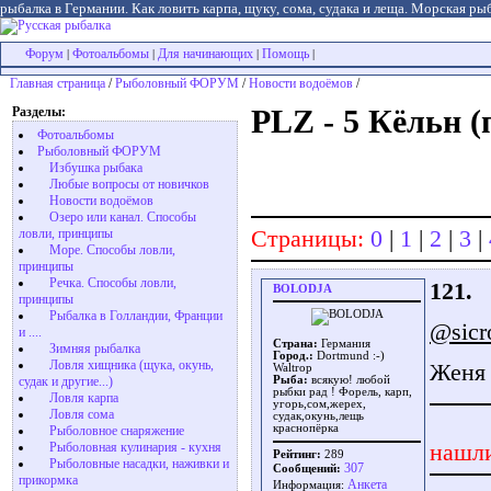
рыбалка в Германии. Как ловить карпа, щуку, сома, судака и леща. Морская рыб
Форум
Фотоальбомы
Для начинающих
Помощь
|
|
|
|
Главная страница
/
Рыболовный ФОРУМ
/
Новости водоёмов
/
Разделы:
PLZ - 5 Кёльн 
Фотоальбомы
Рыболовный ФОРУМ
Избушка рыбака
Любые вопросы от новичков
Новости водоёмов
Озеро или канал. Способы
Страницы:
0
|
1
|
2
|
3
|
ловли, принципы
Море. Способы ловли,
принципы
Речка. Способы ловли,
121.
BOLODJA
принципы
Рыбалка в Голландии, Франции
@sicr
и ....
Страна:
Германия
Зимняя рыбалка
Город.:
Dortmund :-)
Ловля хищника (щука, окунь,
Женя
Waltrop
судак и другие...)
Рыба:
всякую! любой
рыбки рад ! Форель, карп,
Ловля карпа
угорь,сом,жерех,
Ловля сома
судак,окунь,лещь
краснопёрка
Рыболовное снаряжение
нашли
Рыболовная кулинария - кухня
Рейтинг:
289
Рыболовные насадки, наживки и
307
Сообщений:
прикормка
Aнкета
Информация: