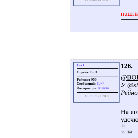
нашли
126.
Fox1
Страна:
BRD
@BO
Рейтинг:
950
У @si
1077
Сообщений:
Aнкета
Информация:
Рейно
19.11.2022 20:00
На ег
удочк