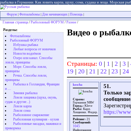
рыбалка в Германии. Как ловить карпа, щуку, сома, судака и леща. Морская рыб
Форум
Фотоальбомы
Для начинающих
Помощь
|
|
|
|
Главная страница
/
Рыболовный ФОРУМ
/
Разное
/
Разделы:
Видео о рыбалк
Фотоальбомы
Рыболовный ФОРУМ
Избушка рыбака
Любые вопросы от новичков
Новости водоёмов
Озеро или канал. Способы
Страницы:
0
|
1
|
2
|
3
|
ловли, принципы
Море. Способы ловли,
19
|
20
|
21
|
22
|
23
|
24
принципы
Речка. Способы ловли,
принципы
Рыбалка в Голландии, Франции
koscha
51.
и ....
Только за
Зимняя рыбалка
Ловля хищника (щука, окунь,
сообщение
Страна:
судак и другие...)
Германия NRW
Зарегистри
Ловля карпа
Город.:
Kleve
Рыба:
Карп.
Ловля сома
https://www.
Хищники. Фидер.
Рыболовное снаряжение
Рыболовная кулинария - кухня
Рейтинг:
21
Сообщений:
Рыболовные насадки, наживки и
1045
прикормка
Информация: