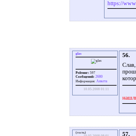
https://www.
glas
56.
Слав,
прош
Рейтинг:
597
2680
Сообщений:
кото
Aнкета
Информация:
10.05.2008 01:11
нашл
(гость)
57.
10.05.2008 08:01