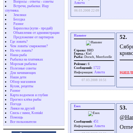
Вопросы - ответы - советы
Aнкета
Встречи, рыбалки. Ищу
спутника.
06.03.2008 22:09
Земляки
Беседка
Разное
Барахолка (купи - продай)
Объявления от администрации
Hamster
52.
Предложение от партнеров
Где ловить?
Сябры
Чем ловить/ снаряжение?
На что ловить?
Страна:
BRD
криво
Город.:
Kiel
Наша рыба
Рыба:
Dorsch, Meerforelle
Рыбалка на платниках
Морская рыбалка
Рейтинг:
6
1722
Полезные советы
Сообщений:
нашл
Aнкета
Для начинающих
Информация:
Наши дети
07.03.2008 10:51
Обзор магазинов
Кухня, рецепты
Разное
Карта водоемов и глубин
Прогноз клёва рыбы
Погода
Esox
53.
Линки на друзей
Связь с нами, Kontakt
@Ham
Помощь
451
Все пользователи
Сообщений:
Оптич
Aнкета
Информация: