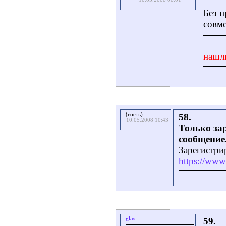
Без п
совме
нашл
(гость)
58.
10.05.2008 10:43
Только за
сообщение
Зарегистри
https://www.
glas
59.