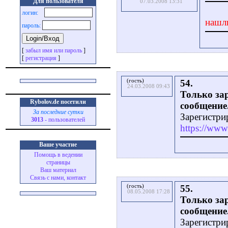
Для пользователя
07.03.2008 13:31
логин:
нашл
пароль:
[
забыл имя или пароль
]
[
регистрация
]
(гость)
54.
24.03.2008 09:43
Только за
Rybolov.de посетили
сообщение
За последние сутки
Зарегистри
3013
- пользователей
https://www.
Ваше участие
Помощь в ведении
страницы
Ваш материал
Связь с нами, контакт
(гость)
55.
08.05.2008 17:28
Только за
сообщение
Зарегистри