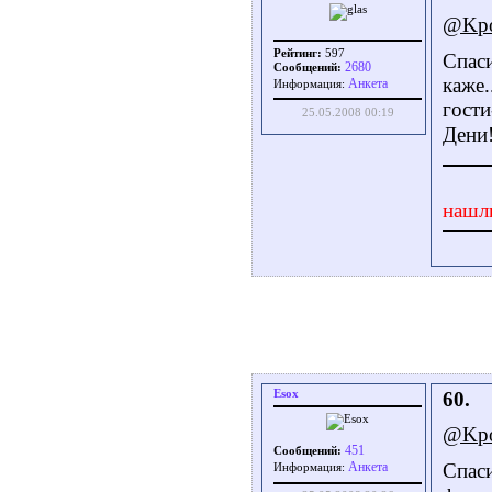
@Kp
Рейтинг:
597
Спаси
2680
Сообщений:
каже.
Aнкета
Информация:
гости
25.05.2008 00:19
Дени!
нашл
Esox
60.
@Kp
451
Сообщений:
Спаси
Aнкета
Информация: