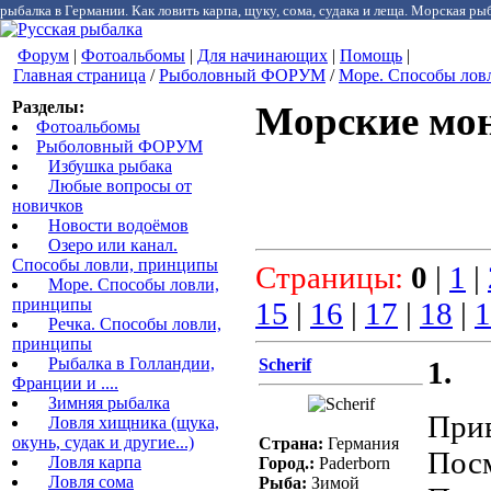
рыбалка в Германии. Как ловить карпа, щуку, сома, судака и леща. Морская рыб
Форум
|
Фотоальбомы
|
Для начинающих
|
Помощь
|
Главная страница
/
Рыболовный ФОРУМ
/
Море. Способы лов
Разделы:
Морские монт
Фотоальбомы
Рыболовный ФОРУМ
Избушка рыбака
Любые вопросы от
новичков
Новости водоёмов
Озеро или канал.
Способы ловли, принципы
Страницы:
0
|
1
|
Море. Способы ловли,
принципы
15
|
16
|
17
|
18
|
1
Речка. Способы ловли,
принципы
Рыбалка в Голландии,
Scherif
1.
Франции и ....
Зимняя рыбалка
Прив
Ловля хищника (щука,
окунь, судак и другие...)
Страна:
Германия
Посм
Ловля карпа
Город.:
Paderborn
Ловля сома
Рыба:
Зимой