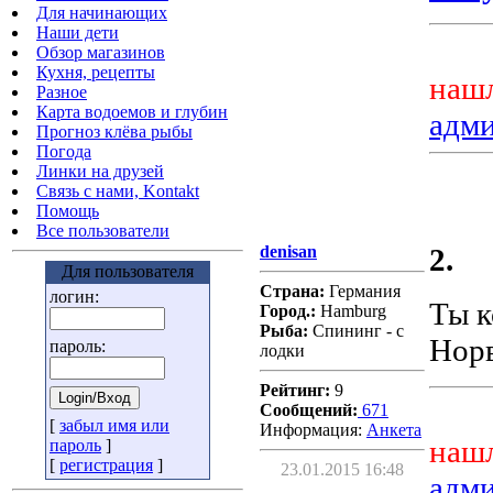
Для начинающих
Наши дети
Обзор магазинов
Кухня, рецепты
нашл
Разное
Карта водоемов и глубин
адм
Прогноз клёва рыбы
Погода
Линки на друзей
Связь с нами, Kontakt
Помощь
Все пользователи
denisan
2.
Для пользователя
Страна:
Германия
логин:
Ты к
Город.:
Hamburg
Рыба:
Спининг - с
Норв
пароль:
лодки
Рейтинг:
9
Сообщений:
671
[
забыл имя или
Информация:
Aнкета
нашл
пароль
]
[
регистрация
]
23.01.2015 16:48
адм