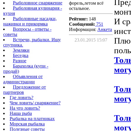
Пред
Рыболовное снаряжение
форель,летом всё
Рыболовная кулинария -
остальное.
монт
кухня
Рыболовные насадки,
Рейтинг:
148
И ср
наживки и прикормка
Сообщений:
751
инст
Вопросы - ответы -
Информация:
Aнкета
советы
Плю
Встречи, рыбалки. Ищу
23.01.2015 15:07
спутника.
поль
Земляки
Беседка
Тол
Разное
Барахолка (купи -
могу
продай)
Объявления от
администрации
Тол
Предложение от
партнеров
могу
Где ловить?
Чем ловить/ снаряжение?
На что ловить?
Наша рыба
Тол
Рыбалка на платниках
Морская рыбалка
могу
Полезные советы