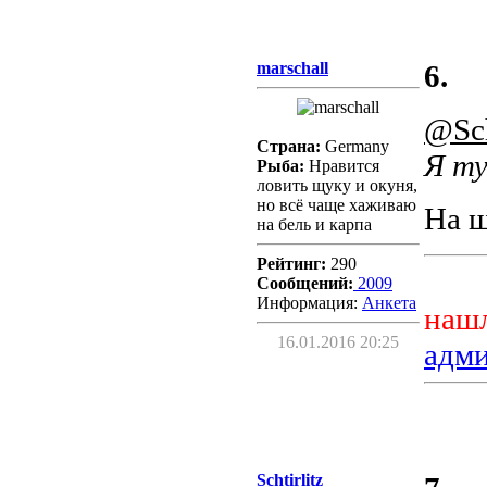
marschall
6.
@Sch
Страна:
Germany
Я ту
Рыба:
Нравится
ловить щуку и окуня,
но всё чаще хаживаю
На ш
на бель и карпа
Рейтинг:
290
Сообщений:
2009
Информация:
Aнкета
нашл
16.01.2016 20:25
адм
Schtirlitz