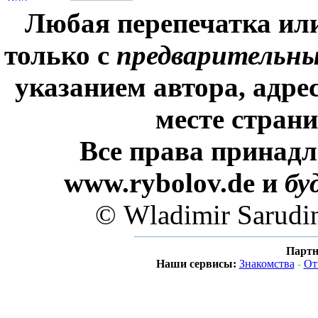
Любая перепечатка ил
только с
предварительн
указанием автора, адре
месте стран
Все права принадл
www.rybolov.de и
бу
© Wladimir Sarudi
Партн
Наши сервисы:
Знакомства
-
От