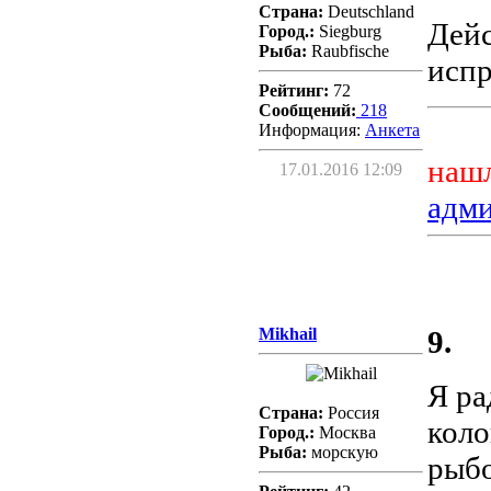
Страна:
Deutschland
Дейс
Город.:
Siegburg
Рыба:
Raubfische
испр
Рейтинг:
72
Сообщений:
218
Информация:
Aнкета
нашл
17.01.2016 12:09
адм
Mikhail
9.
Я ра
Страна:
Россия
коло
Город.:
Москва
Рыба:
морскую
рыбо