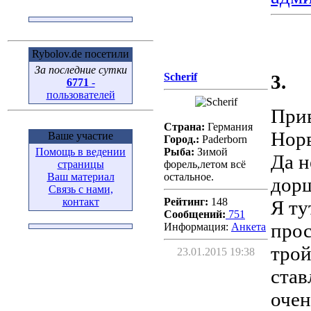
Rybolov.de посетили
За последние сутки
Scherif
3.
6771
-
пользователей
Прив
Страна:
Германия
Норв
Ваше участие
Город.:
Paderborn
Помощь в ведении
Рыба:
Зимой
Да н
страницы
форель,летом всё
Ваш материал
остальное.
дорш
Связь с нами,
контакт
Рейтинг:
148
Я ту
Сообщений:
751
прос
Информация:
Aнкета
трой
23.01.2015 19:38
став
очен