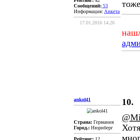
Рейтинг:
42
тоже
Сообщений:
53
Информация:
Aнкета
17.01.2016 14:26
нашл
адм
ankol41
10.
@Mi
Страна:
Германия
Хотя
Город.:
Нюрнберг
мног
Рейтинг:
12