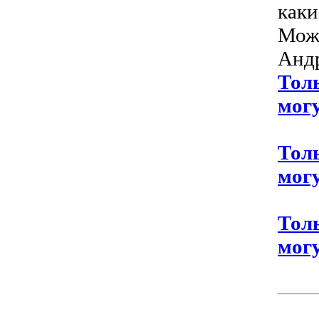
каки
Може
Андр
Тол
могу
Тол
могу
Тол
могу