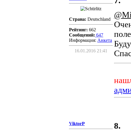
7.
@Mi
Страна:
Deutschland
Очен
Рейтинг:
662
поле
Сообщений:
647
Информация:
Aнкета
Буду
16.01.2016 21:41
Спас
нашл
адм
ViktorP
8.