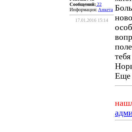
Сообщений:
22
Боль
Информация:
Aнкета
ново
17.01.2016 15:14
особ
вопр
поле
тебя
Норв
Еще 
нашл
адм