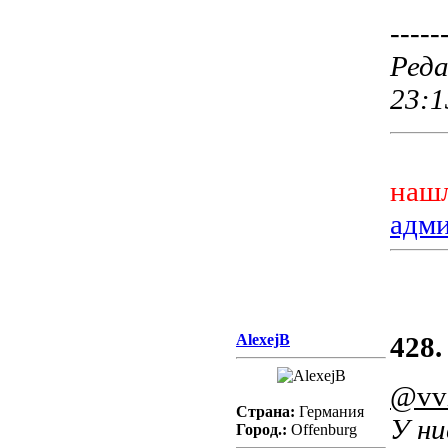
-----
Реда
23:1
нашл
адм
AlexejB
428.
@vv
Страна:
Германия
У ни
Город.:
Offenburg