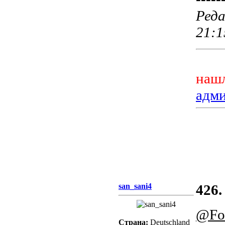
Реда
21:1
нашл
адм
san_sani4
426.
@Fo
Страна:
Deutschland