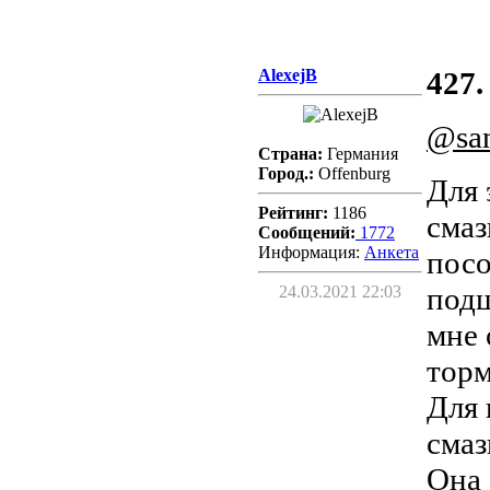
AlexejB
427.
@san
Страна:
Германия
Город.:
Offenburg
Для 
Рейтинг:
1186
смаз
Сообщений:
1772
Информация:
Aнкета
посо
подш
24.03.2021 22:03
мне 
торм
Для 
смаз
Она 