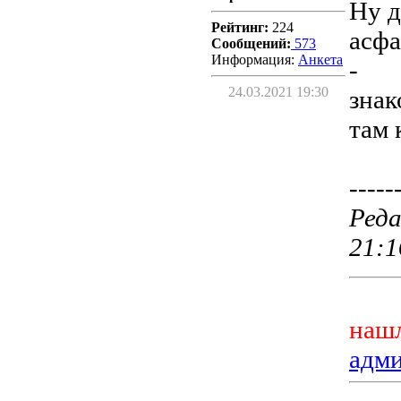
Ну д
Рейтинг:
224
асфа
Сообщений:
573
Информация:
Aнкета
-
24.03.2021 19:30
знак
там 
-----
Реда
21:1
нашл
адм