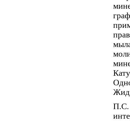
мине
граф
прим
прав
мыла
моли
мине
Кату
Одно
Жид
П.С.
инте