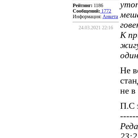
утоп
Рейтинг:
1186
Сообщений:
1772
меш
Информация:
Aнкета
гове
24.03.2021 22:16
К пр
жигу
один
Не в
стан
не в
П.С 
-----
Реда
23:2