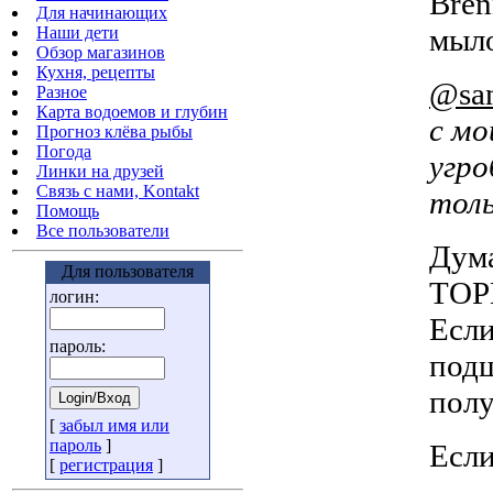
Bren
Для начинающих
мыл
Наши дети
Обзор магазинов
Кухня, рецепты
@san
Разное
Карта водоемов и глубин
с мо
Прогноз клёва рыбы
Погода
угро
Линки на друзей
Связь с нами, Kontakt
толь
Помощь
Все пользователи
Дума
Для пользователя
ТОР
логин:
Если
пароль:
подш
полу
[
забыл имя или
пароль
]
Если
[
регистрация
]