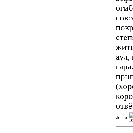
огиб
совс
покр
степ
жить
аул,
гара
приш
(хор
коро
отвё