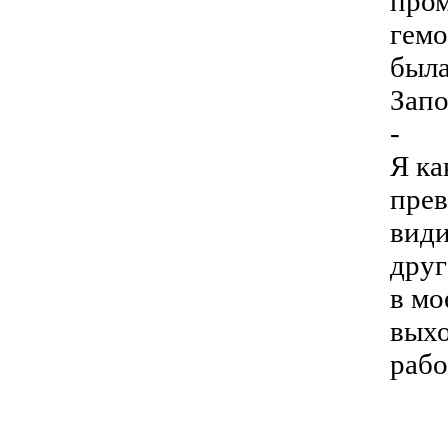
пром
гемо
была
Запо
-
Я ка
прев
види
друг
в мо
выхо
рабо
-----