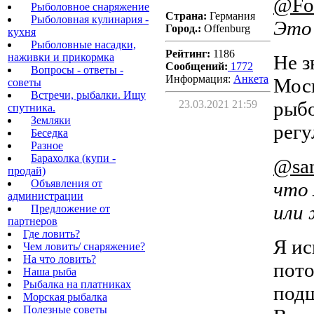
@Fo
Рыболовное снаряжение
Страна:
Германия
Рыболовная кулинария -
Это 
Город.:
Offenburg
кухня
Рыболовные насадки,
Рейтинг:
1186
наживки и прикормка
Не з
Сообщений:
1772
Вопросы - ответы -
Информация:
Aнкета
Моск
советы
Встречи, рыбалки. Ищу
рыбо
23.03.2021 21:59
спутника.
Земляки
регу
Беседка
Разное
Барахолка (купи -
@san
продай)
Объявления от
что 
администрации
или 
Предложение от
партнеров
Где ловить?
Я ис
Чем ловить/ снаряжение?
На что ловить?
пото
Наша рыба
Рыбалка на платниках
подш
Морская рыбалка
Полезные советы