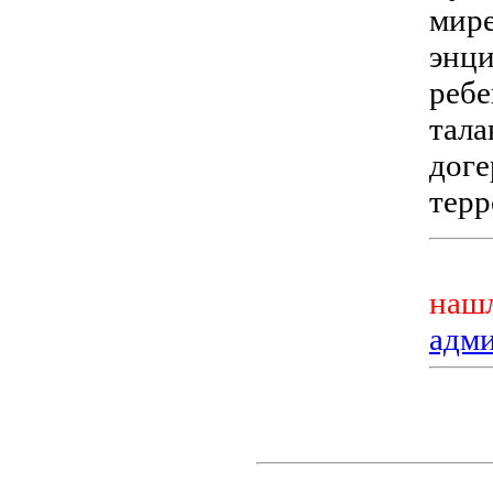
мире
энци
ребе
тала
доге
терр
нашл
адм