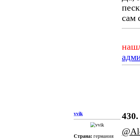
песк
сам 
нашл
адм
vvik
430.
@Al
Страна:
германия