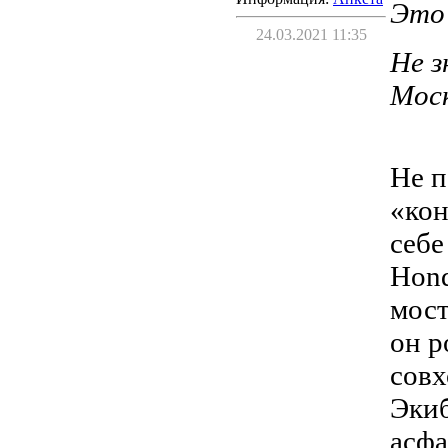
Это 
24.03.2021 11:35
Не з
Моск
Не п
«кон
себе
Hond
мост
он р
совх
Экиб
асфа