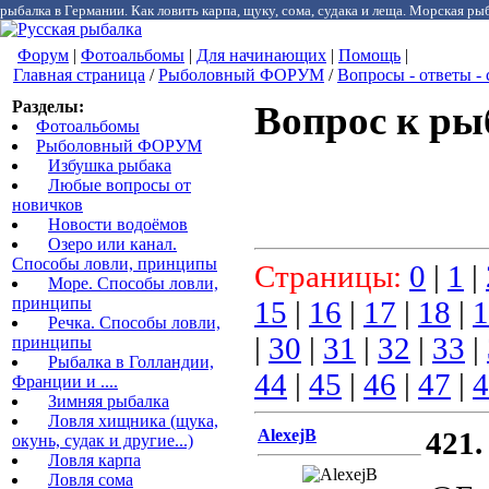
рыбалка в Германии. Как ловить карпа, щуку, сома, судака и леща. Морская рыб
Форум
|
Фотоальбомы
|
Для начинающих
|
Помощь
|
Главная страница
/
Рыболовный ФОРУМ
/
Вопросы - ответы -
Разделы:
Вопрос к ры
Фотоальбомы
Рыболовный ФОРУМ
Избушка рыбака
Любые вопросы от
новичков
Новости водоёмов
Озеро или канал.
Способы ловли, принципы
Страницы:
0
|
1
|
Море. Способы ловли,
принципы
15
|
16
|
17
|
18
|
1
Речка. Способы ловли,
|
30
|
31
|
32
|
33
|
принципы
Рыбалка в Голландии,
44
|
45
|
46
|
47
|
4
Франции и ....
Зимняя рыбалка
Ловля хищника (щука,
AlexejB
421.
окунь, судак и другие...)
Ловля карпа
Ловля сома