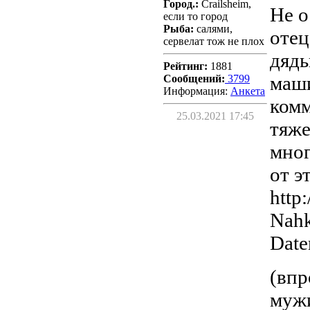
Город.:
Crailsheim,
Не о
если то город
Рыба:
салями,
отец
сервелат тож не плох
дядь
Рейтинг:
1881
маш
Сообщений:
3799
Информация:
Aнкета
комм
25.03.2021 17:45
тяж
мног
от э
http
Nahk
Date
(впр
мужи