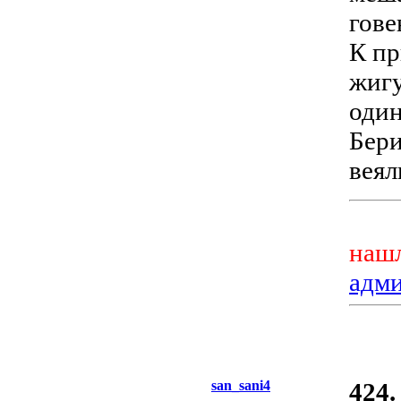
гове
К пр
жигу
один
Бери
веялк
нашл
адм
san_sani4
424.