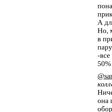
пона
прик
А дл
Но, 
в пр
пару
-все
50% 
@san
колл
Ниче
она 
обор