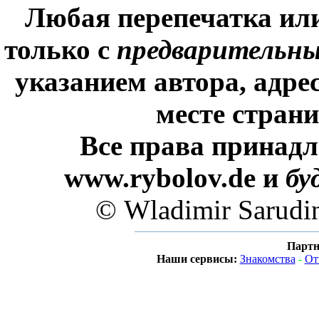
Любая перепечатка ил
только с
предварительн
указанием автора, адре
месте стран
Все права принадл
www.rybolov.de и
бу
© Wladimir Sarudi
Партн
Наши сервисы:
Знакомства
-
От