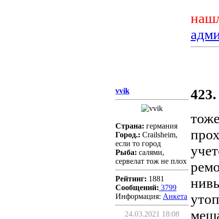
нашл
адм
vvik
423.
тоже
Страна:
германия
прох
Город.:
Crailsheim,
если то город
учет
Рыба:
салями,
сервелат тож не плох
ремо
Рейтинг:
1881
нив
Сообщений:
3799
утоп
Информация:
Aнкета
меша
24.03.2021 18:08