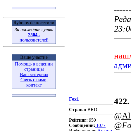
-----
Реда
Rybolov.de посетили
23:0
За последние сутки
2504
-
пользователей
нашл
Ваше участие
адм
Помощь в ведении
страницы
Ваш материал
Связь с нами,
контакт
Fox1
422.
Страна:
BRD
@Al
Рейтинг:
950
@Fo
Сообщений:
1077
Информация:
Aнкета