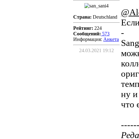
@Al
Страна:
Deutschland
Если
Рейтинг:
224
-
Сообщений:
573
Информация:
Aнкета
Sang
24.03.2021 19:12
можн
колл
ориг
темп
ну и
что 
-----
Реда