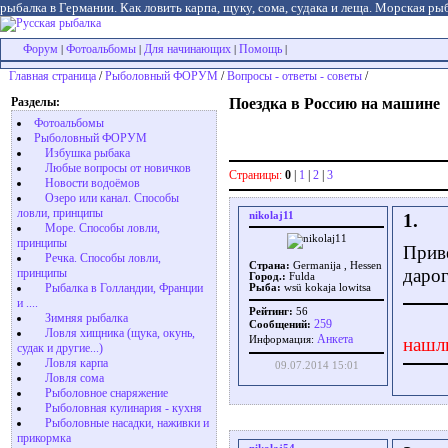
рыбалка в Германии. Как ловить карпа, щуку, сома, судака и леща. Морская рыб
Форум
Фотоальбомы
Для начинающих
Помощь
|
|
|
|
Главная страница
/
Рыболовный ФОРУМ
/
Вопросы - ответы - советы
/
Разделы:
Поездка в Россию на машине
Фотоальбомы
Рыболовный ФОРУМ
Избушка рыбака
Любые вопросы от новичков
Страницы:
0
|
1
|
2
|
3
Новости водоёмов
Озеро или канал. Способы
ловли, принципы
nikolaj11
1.
Море. Способы ловли,
принципы
Приве
Речка. Способы ловли,
Страна:
Germanija , Hessen
даро
принципы
Город.:
Fulda
Рыбалка в Голландии, Франции
Рыба:
wsü kokaja lowitsa
и ....
Рейтинг:
56
Зимняя рыбалка
259
Сообщений:
Ловля хищника (щука, окунь,
Aнкета
Информация:
нашл
судак и другие...)
Ловля карпа
09.07.2014 15:01
Ловля сома
Рыболовное снаряжение
Рыболовная кулинария - кухня
Рыболовные насадки, наживки и
прикормка