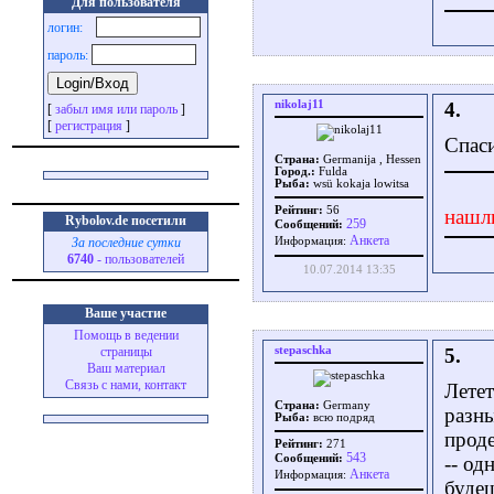
Для пользователя
логин:
пароль:
nikolaj11
4.
[
забыл имя или пароль
]
[
регистрация
]
Спаси
Страна:
Germanija , Hessen
Город.:
Fulda
Рыба:
wsü kokaja lowitsa
Рейтинг:
56
нашл
Rybolov.de посетили
259
Сообщений:
Aнкета
За последние сутки
Информация:
6740
- пользователей
10.07.2014 13:35
Ваше участие
Помощь в ведении
stepaschka
5.
страницы
Ваш материал
Связь с нами, контакт
Летет
Страна:
Germany
разны
Рыба:
всю подряд
прод
Рейтинг:
271
543
Сообщений:
-- од
Aнкета
Информация:
будеш