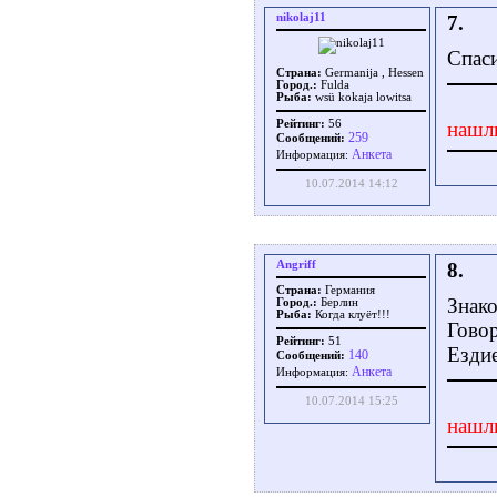
nikolaj11
7.
Спас
Страна:
Germanija , Hessen
Город.:
Fulda
Рыба:
wsü kokaja lowitsa
Рейтинг:
56
нашл
259
Сообщений:
Aнкета
Информация:
10.07.2014 14:12
Angriff
8.
Страна:
Германия
Знако
Город.:
Берлин
Рыба:
Когда клуёт!!!
Говор
Рейтинг:
51
Ездие
140
Сообщений:
Aнкета
Информация:
10.07.2014 15:25
нашл