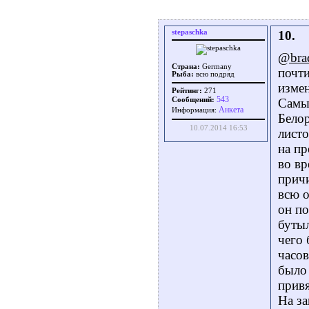
stepaschka
10.
@bra
Страна:
Germany
почти
Рыба:
всю подряд
измен
Рейтинг:
271
543
Сообщений:
Самые
Aнкета
Информация:
Белор
10.07.2014 16:53
листо
на пр
во вр
причи
всю о
он п
бутыл
чего 
часов
было 
привя
На за