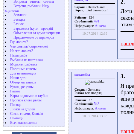
nikolaj54
2.
Вопросы - ответы - советы
Встречи, рыбалки. Ищу
Страна:
Deutschland
Лети 
спутника.
Город.:
Bad Sassendorf
Земляки
секон
Рейтинг:
124
Беседка
491
Сообщений:
этим.
Разное
Aнкета
Информация:
Барахолка (купи - продай)
Объявления от администрации
10.07.2014 12:39
Предложение от партнеров
Где ловить?
нашл
Чем ловить/ снаряжение?
На что ловить?
Наша рыба
Рыбалка на платниках
Морская рыбалка
Полезные советы
Для начинающих
stepaschka
3.
Наши дети
Обзор магазинов
Я пра
Кухня, рецепты
Страна:
Germany
Разное
брато
Рыба:
всю подряд
Карта водоемов и глубин
еще р
Прогноз клёва рыбы
Рейтинг:
271
543
Сообщений:
кажды
Погода
Aнкета
Информация:
Линки на друзей
полны
Связь с нами, Kontakt
10.07.2014 13:08
Помощь
Все пользователи
нашл