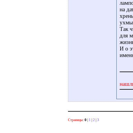
лампо
на да
хрень
ухмы
Так ч
для м
жизн
И о э
именн
нашл
Страницы:
0
|
1
|
2
|
3