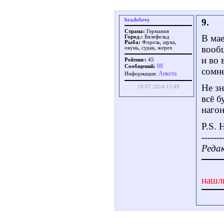
bradobrey
9.
Страна:
Германия
В мае
Город.:
Билефельд
Рыба:
Форель, щука,
вообщ
окунь, судак, жерех
и во 
Рейтинг:
45
88
Сообщений:
сомн
Aнкета
Информация:
Не зн
10.07.2014 15:49
всё б
нагон
P.S. 
-------
Редак
нашл