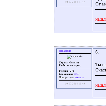
10.07.2014 13:47
От ав
нашл
stepaschka
6.
Страна:
Germany
Ты н
Рыба:
всю подряд
Счаст
Рейтинг:
271
543
Сообщений:
Aнкета
Информация:
10.07.2014 13:49
нашл