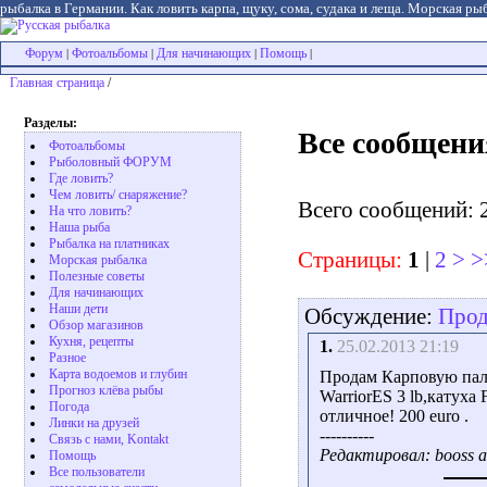
рыбалка в Германии. Как ловить карпа, щуку, сома, судака и леща. Морская рыб
Форум
Фотоальбомы
Для начинающих
Помощь
|
|
|
|
Главная страница
/
Разделы:
Все сообщени
Фотоальбомы
Рыболовный ФОРУМ
Где ловить?
Чем ловить/ снаряжение?
Всего сообщений: 
На что ловить?
Наша рыба
Рыбалка на платниках
Страницы:
1
|
2
>
>
Морская рыбалка
Полезные советы
Для начинающих
Наши дети
Обсуждение:
Про
Обзор магазинов
Кухня, рецепты
1.
25.02.2013 21:19
Разное
Карта водоемов и глубин
Продам Карповую палат
Прогноз клёва рыбы
WarriorES 3 lb,катух
Погода
отличное! 200 euro .
Линки на друзей
----------
Связь с нами, Kontakt
Редактировал: booss a
Помощь
Все пользователи