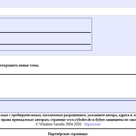
 открывать новые темы.
олько с
предварительным, письменным
разрешением, указанием автора, адреса и л
е права принадлежат авторам, странице www.rybolov.de и
будут
защищены по зако
© Wladimir Sarudin 2004-2026 ·
Impressum
Партнёрские страницы: