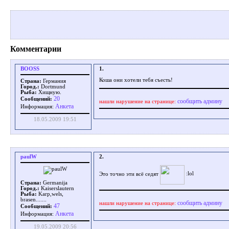
Комментарии
BOOSS
1.
Коша они хотели тебя съесть!
Страна:
Германия
Город.:
Dortmund
Рыба:
Хищную.
20
Сообщений:
сообщить админу
нашли нарушение на странице:
Aнкета
Информация:
18.05.2009 19:51
paulW
2.
Это точно эти всё седят
Страна:
Germanija
Город.:
Kaiserslautern
Рыба:
Karp,wels,
brasen.......
сообщить админу
нашли нарушение на странице:
47
Сообщений:
Aнкета
Информация:
19.05.2009 20:56