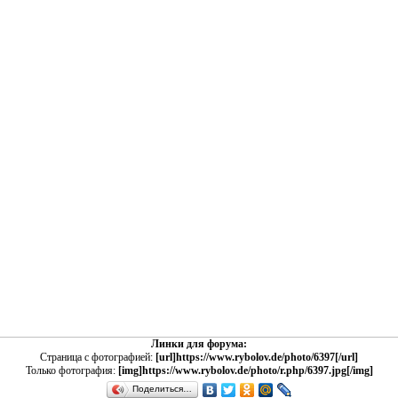
Линки для форума:
Страница с фотографией:
[url]https://www.rybolov.de/photo/6397[/url]
Только фотография:
[img]https://www.rybolov.de/photo/r.php/6397.jpg[/img]
Поделиться…