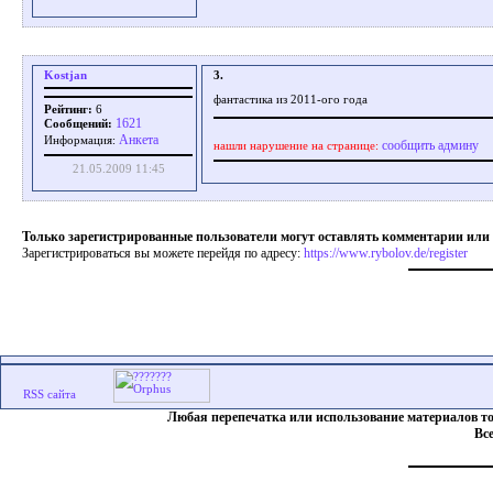
Kostjan
3.
фантастика из 2011-ого года
Рейтинг:
6
1621
Сообщений:
Aнкета
Информация:
сообщить админу
нашли нарушение на странице:
21.05.2009 11:45
Только зарегистрированные пользователи могут оставлять комментарии или
Зарегистрироваться вы можете перейдя по адресу:
https://www.rybolov.de/register
Любая перепечатка или использование материалов т
Вс