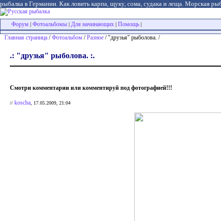
рыбалка в Германии. Как ловить карпа, щуку, сома, судака и леща. Морская рыб
Форум
Фотоальбомы
Для начинающих
Помощь
|
|
|
|
Главная страница
/
Фотоальбом
/
Разное
/ "друзья" рыболова. /
.: "друзья" рыболова. :.
Смотри комментарии или комментируй под фотографией!!!
koscha
//
, 17.05.2009, 21:04