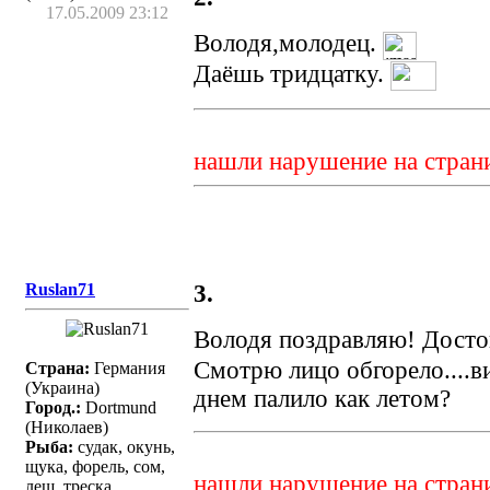
17.05.2009 23:12
Володя,молодец.
Даёшь тридцатку.
нашли нарушение на стран
Ruslan71
3.
Володя поздравляю! Дост
Смотрю лицо обгорело....в
Страна:
Германия
(Украина)
днем палило как летом?
Город.:
Dortmund
(Николаев)
Рыба:
судак, окунь,
щука, форель, сом,
нашли нарушение на стран
лещ, треска