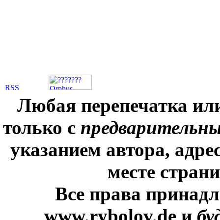
Любая перепечатка ил
только с
предварительн
указанием автора, адре
месте стран
Все права принадл
www.rybolov.de и
бу