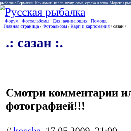
рыбалка в Германии. Как ловить карпа, щуку, сома, судака и леща. Морская рыб
Форум
|
Фотоальбомы
|
Для начинающих
|
Помощь
|
Главная страница
/
Фотоальбом
/
Карп и карпомания
/ сазан /
.: сазан :.
Смотри комментарии и
фотографией!!!
//
koscha
, 17.05.2009, 21:00