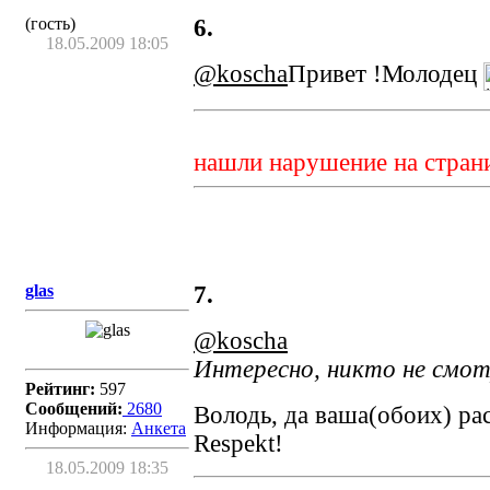
(гость)
6.
18.05.2009 18:05
@koscha
Привет !Молодец
нашли нарушение на стран
glas
7.
@koscha
Интересно, никто не смотр
Рейтинг:
597
Сообщений:
2680
Володь, да ваша(обоих) ра
Информация:
Aнкета
Respekt!
18.05.2009 18:35