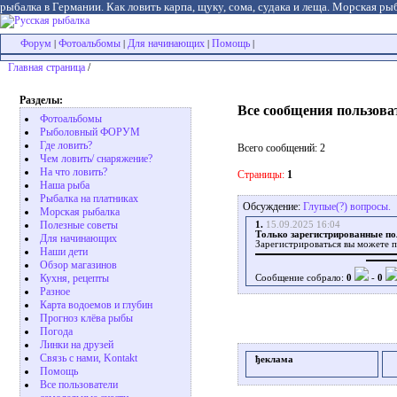
рыбалка в Германии. Как ловить карпа, щуку, сома, судака и леща. Морская рыб
Форум
Фотоальбомы
Для начинающих
Помощь
|
|
|
|
Главная страница
/
Разделы:
Все сообщения пользова
Фотоальбомы
Рыболовный ФОРУМ
Где ловить?
Всего сообщений: 2
Чем ловить/ снаряжение?
На что ловить?
Страницы:
1
Наша рыба
Рыбалка на платниках
Обсуждение:
Глупые(?) вопросы.
Морская рыбалка
Полезные советы
1.
15.09.2025 16:04
Только зарегистрированные по
Для начинающих
Зарегистрироваться вы можете п
Наши дети
Обзор магазинов
Кухня, рецепты
Сообщение собрало:
0
-
0
Разное
Карта водоемов и глубин
Прогноз клёва рыбы
Погода
Линки на друзей
Связь с нами, Kontakt
ђеклама
Помощь
Все пользователи