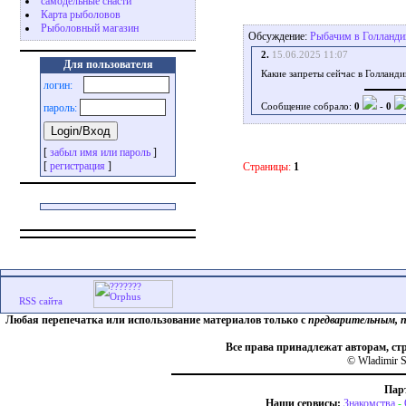
самодельные снасти
Карта рыболовов
Рыболовный магазин
Обсуждение:
Рыбачим в Голланди
2.
15.06.2025 11:07
Для пользователя
Какие запреты сейчас в Голланди
логин:
пароль:
Сообщение собрало:
0
-
0
[
забыл имя или пароль
]
[
регистрация
]
Страницы:
1
Любая перепечатка или использование материалов только с
предварительным, 
Все права принадлежат авторам, ст
© Wladimir S
Пар
Наши сервисы:
Знакомства
-