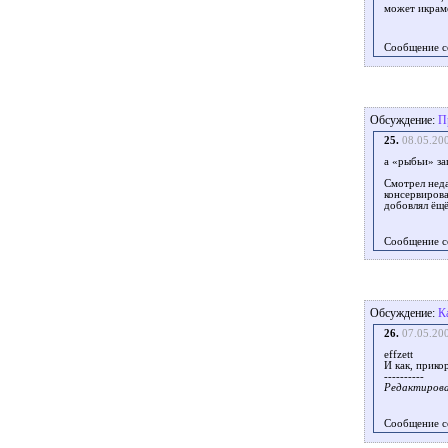
может икрам
Сообщение с
Обсуждение:
П
25.
08.05.20
а «рыбьи» за
Смотрел неда
консервирова
добовлял ёщё
Сообщение с
Обсуждение:
К
26.
07.05.20
effzett
И как, прико
----------
Редактировал
Сообщение с