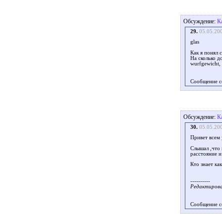
Обсуждение:
К
29.
05.05.20
glas
Как я понял 
На сколько д
wurfgewicht,
Сообщение с
Обсуждение:
К
30.
05.05.20
Привет всем
Слышал ,что 
расстояние и
Кто знает ка
----------
Редактировал
Сообщение с