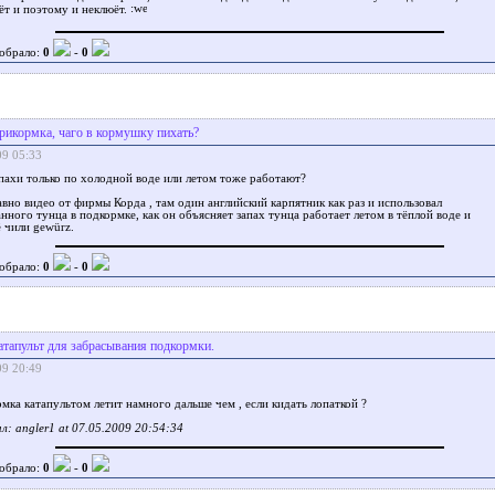
ёт и поэтому и неклюёт.
обрало:
0
-
0
рикормка, чаго в кормушку пихать?
09 05:33
пахи только по холодной воде или летом тоже работают?
вно видео от фирмы Корда , там один английский карпятник как раз и использовал
нного тунца в подкормке, как он объясняет запах тунца работает летом в тёплой воде и
 чили gewürz.
обрало:
0
-
0
атапульт для забрасывания подкормки.
09 20:49
рмка катапультом летит намного дальше чем , если кидать лопаткой ?
: angler1 at 07.05.2009 20:54:34
обрало:
0
-
0