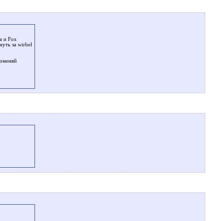
a и Fox
уть за wirbel
поменяй