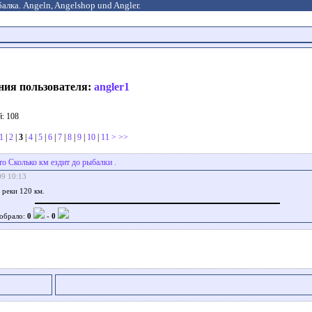
алка. Angeln, Angelshop und Angler.
ния пользователя:
angler1
: 108
1
|
2
|
3
|
4
|
5
|
6
|
7
|
8
|
9
|
10
|
11
>
>>
то Сколько км ездит до рыбалки .
09 10:13
 реки 120 км.
обрало:
0
-
0