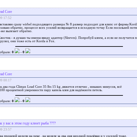
ead Core
09 17:52
вставляю сразу wirbel подходящего размера № 8 размер подходит для клипс от фирмы Kord
ихиваю обратно, процессе всех усилий возвращается в исходную точку Если посильней потян
т-же вылезает обратно.
Xвостик - я думаю ты имееш ввиду адаптер (Sleeves). Попробуй клеем, а если не получится 
грузил, они тоже есть от Korda и Fox.
обрало:
0
-
0
ead Core
09 00:17
к два года Climax Lead Core 35 lbs 15 kg ,вяжется отлично , никаких минусов, всё
100 процентной уверенности пару капель клея для надёжноти петель.
обрало:
0
-
0
ак у вас в этом году клюет рыба ????
09 23:57
 на прошлой недели на реке , на мозеле за два дня неодной поклёвки и у соседей тоже,