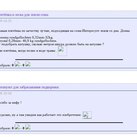
летёнка и леска для ловли сома.
09 16:35
акая плетёнка по качеству лучше, подходящая на сома:Интересует ловля со дна .Донка
dyneema rundgeflochten 0,32mm-32kg.
rystal 0,28mm- 46,9 kg rundgeflochten.
 подобрать катушку, сколько метров шнура должно быть на катушке ?
и плетёнка, когда полно в воде травы .
обрало:
0
-
0
атапульт для забрасывания подкормки.
09 20:50
сибо за инфу !
сделаю, ну а там увидим как работает это изобретение.
обрало:
0
-
0