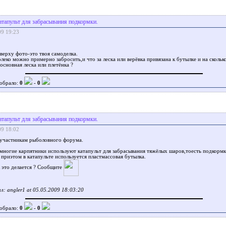
атапульт для забрасывания подкормки.
09 19:23
сверху фото-это твоя самоделка.
олеко можно примерно забросить,и что за леска или верёвка привязана к бутылке и на сколь
 основная леска или плетёнка ?
обрало:
0
-
0
атапульт для забрасывания подкормки.
09 18:02
 участникам рыболовного форума.
многие карпятники используют катапульт для забрасывания тяжёлых шаров,тоесть подкорм
 приэтом в катапульте используется пластмассовая бутылка.
к это делается ? Сообщите
: angler1 at 05.05.2009 18:03:20
обрало:
0
-
0