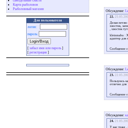
самодельные снасти
Карта рыболовов
Рыболовный магазин
Обсуждение:
L
22.
25.05.20
Для пользователя
Делая петлю 
хвостик, зап
логин:
, хвостик ту
пароль:
kleinmabu : 
адаптер для 
[
забыл имя или пароль
]
Сообщение с
[
регистрация
]
Обсуждение:
L
23.
22.05.20
Пользуюсь ка
отлично для 
Сообщение с
Обсуждение:
к
24.
21.05.20
У нас тоже ,