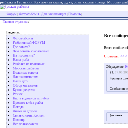
рыбалка в Германии. Как ловить карпа, щуку, сома, судака и леща. Морская рыб
Форум
Фотоальбомы
Для начинающих
Помощь
|
|
|
|
Главная страница
/
Разделы:
Все сообще
Фотоальбомы
Рыболовный ФОРУМ
Где ловить?
Всего сообщений
Чем ловить/ снаряжение?
На что ловить?
Страницы:
<<
<
Наша рыба
Рыбалка на платниках
Обсуждение:
К
Морская рыбалка
Полезные советы
21.
07.06.20
Для начинающих
Франция , до
Наши дети
Обзор магазинов
Сообщение с
Кухня, рецепты
Разное
Карта водоемов и глубин
Прогноз клёва рыбы
Погода
Линки на друзей
Связь с нами, Kontakt
ђеклама
Помощь
Все пользователи