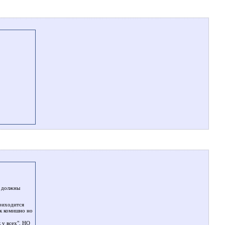
е должны
приходится
ак комишно но
 у всех", НО