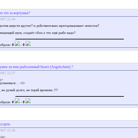
то это за вертушка?
2007 22:46
ротив шерсти крутит? и действительно притормаживает лепесток?
лекающий шум, создаёт сбои а что ещё рыбе надо?
обрало:
0
-
0
ужен ли мне рыболовный билет (Angelschein) ?
2007 22:37
u>
адумаешься… </i>
, не думай долго, не теряй времени..!!!
обрало:
0
-
0
ссорти
2007 22:36
/u>