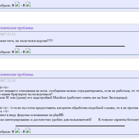
обрало:
0
-
0
ехнические проблемы
2007 22:15
ьзовл теги, но получился курсив!???
обрало:
0
-
0
ехнические проблемы
2007 22:13
r</u>
еет никакого отношения ко всем. сообщения можно отредактировать, если не работала, то ч
и каким браузером ты пользуешься?
или IE или (дома) его надстройкой Maxthon (работает опять-же на базе Эксплорера).
</u> <i>если ты готов предоставить алгоритм обработки подобной ссылки, то я не против
ь </i>
имел в виду форумы основанные на phpBB
уже интегрированно и достаточно удобно для пользователей!
К томуже скрипты беспла
обрало:
0
-
0