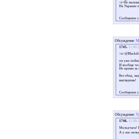
<i>Не малова
На Украине е
Сообщение с
Обсуждение:
М
1745.
11.09.
<u>@Blackdi
он уже пойма
И вообще че
Не прими за 
Без обид, ла
выглядишь!
Сообщение с
Обсуждение:
У
1746.
11.09.
Молодчага! 
А у нас нель