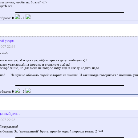
ты щучки, чтобы их брать? </i>
дятЬ всё
обрало:
0
-
0
ой угорь.
2007 22:34
v</u>
л своего угря! и даже угрей(смотри на дату сообщения) !
ловек уважаемый на форуме и с опытом рыбак!
оскорбление, но для меня не вопрос кому ещё в школу ходить надо
дно!
Не нужно обижать людей которых не знаешь! И как иногда говориться : молчишь ум
обрало:
0
-
0
дачный день .
2007 22:28
Поздравляю!
зя больше 3х "едельфишей" брать, причём одной породы только 2