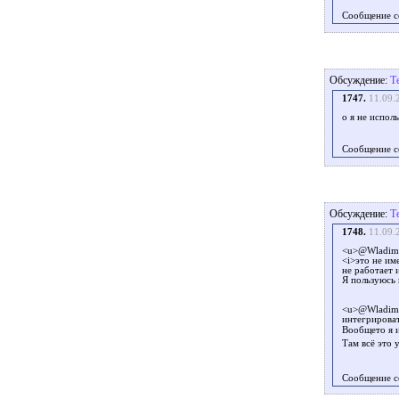
Сообщение с
Обсуждение:
Т
1747.
11.09.
о я не испол
Сообщение с
Обсуждение:
Т
1748.
11.09.
<u>@Wladimi
<i>это не им
не работает 
Я пользуюсь 
<u>@Wladimir
интегрироват
Вообщето я 
Там всё это 
Сообщение с