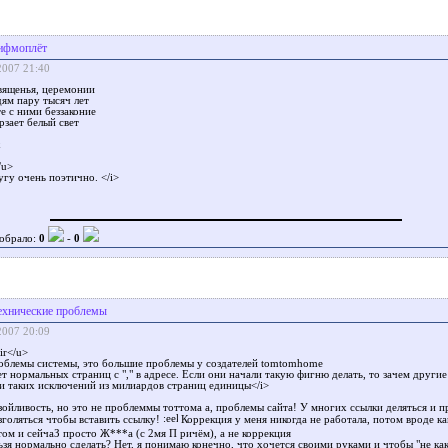
ифмоплёт
2007 21:40
вященья, церемонии
ям пару тысяч лет
е с ними беззаконие
ерзает белый свет
х
/u>
угу очень поэтично. </i>
обрало:
0
-
0
ехнические проблемы
2007 20:09
r</u>
роблемы системы, это большие проблемы у создателей tomtomhome
т нормальных страниц с "," в адресе. Если они начали такую фигню делать, то зачем други
ли таких исключений из милиардов страниц единицы</i>
зойливость, но это не проблеммы тоттома а, проблемы сайта! У многих ссылки деляться и 
зголяться чтобы вставить ссылку!
Коррекция у меня никогда не работала, потом вроде к
том и сейчаЗ просто Ж***а (с 2мя П ричём), а не коррекция
зя нормально сделать? Нет, я понимаю конечно, что хочется своими руками и чтобы "не как