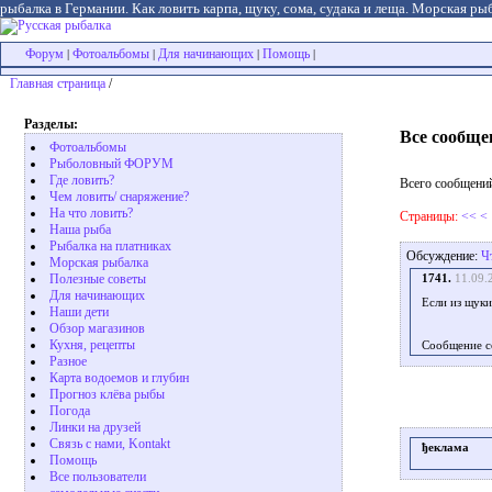
рыбалка в Германии. Как ловить карпа, щуку, сома, судака и леща. Морская рыб
Форум
Фотоальбомы
Для начинающих
Помощь
|
|
|
|
Главная страница
/
Разделы:
Все сообще
Фотоальбомы
Рыболовный ФОРУМ
Где ловить?
Всего сообщений
Чем ловить/ снаряжение?
На что ловить?
Страницы:
<<
<
Наша рыба
Рыбалка на платниках
Обсуждение:
Ч
Морская рыбалка
Полезные советы
1741.
11.09.
Для начинающих
Если из щуки
Наши дети
Обзор магазинов
Кухня, рецепты
Сообщение с
Разное
Карта водоемов и глубин
Прогноз клёва рыбы
Погода
Линки на друзей
Связь с нами, Kontakt
ђеклама
Помощь
Все пользователи