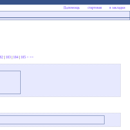
помощь
стартовая
в закладки
82
|
183
|
184
|
185
>
>>