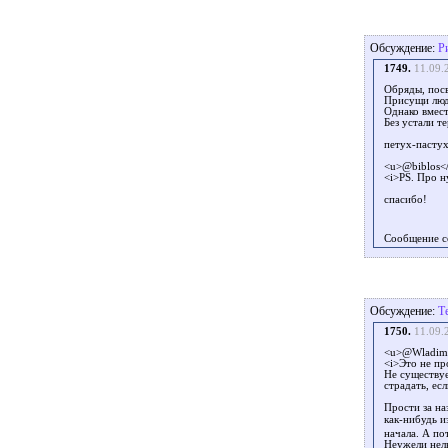
Обсуждение:
Р
1749.
11.09.
Обряды, пос
Присущи люд
Однако вмест
Без устали т
петух-пасту
<u>@biblos<
<i>PS. Про н
спасибо!
Сообщение с
Обсуждение:
Т
1750.
11.09.
<u>@Wladimi
<i>Это не п
Не существуе
страдать, ес
Прости за на
как-нибудь и
начала. А по
Неужели нель