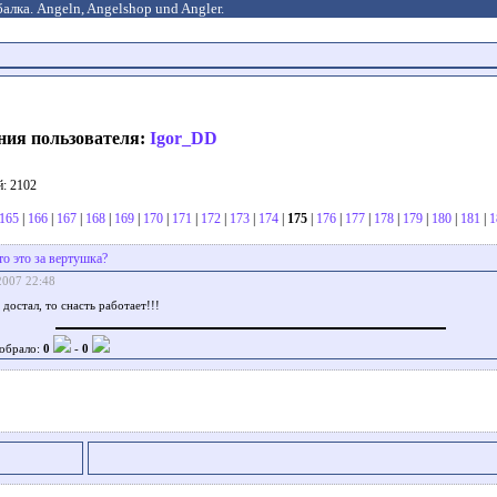
алка. Angeln, Angelshop und Angler.
ния пользователя:
Igor_DD
: 2102
165
|
166
|
167
|
168
|
169
|
170
|
171
|
172
|
173
|
174
|
175
|
176
|
177
|
178
|
179
|
180
|
181
|
1
то это за вертушка?
2007 22:48
 достал, то снасть работает!!!
обрало:
0
-
0