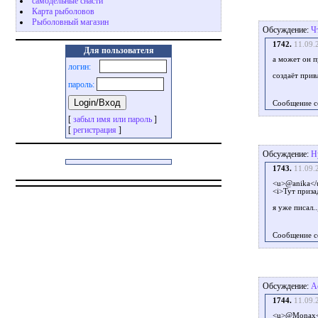
самодельные снасти
Карта рыболовов
Рыболовный магазин
Обсуждение:
Ч
1742.
11.09.
Для пользователя
а может он п
логин:
создаёт прив
пароль:
Сообщение с
[
забыл имя или пароль
]
[
регистрация
]
Обсуждение:
Н
1743.
11.09.
<u>@anika</
<i>Тут приз
я уже писал..
Сообщение с
Обсуждение:
А
1744.
11.09.
<u>@Monax<