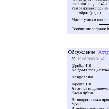
поклёвки и один 42й
Разговаривал с одним 
швимброт (у дна)
Может у них в июне т
Сообщение собрало:
0
Обсуждение:
Ахту
89.
19.06.2009 01:47
@polizei110
На права сдал ,можно
Поздравляю!
@polizei110
Не лучше встретиться
близко будет.
Не вопрос, скажи про
руки!
В любом случае вопро