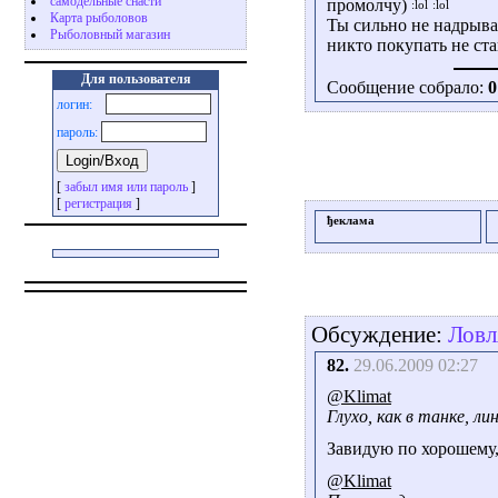
самодельные снасти
промолчу)
Карта рыболовов
Ты сильно не надрывай
Рыболовный магазин
никто покупать не ст
Для пользователя
Сообщение собрало:
0
логин:
пароль:
[
забыл имя или пароль
]
[
регистрация
]
ђеклама
Обсуждение:
Ловл
82.
29.06.2009 02:27
@Klimat
Глухо, как в танке, ли
Завидую по хорошему,
@Klimat