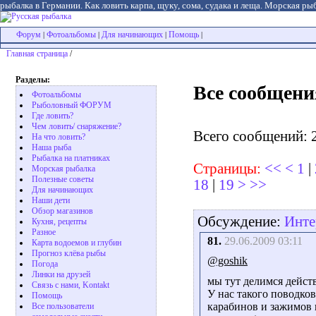
рыбалка в Германии. Как ловить карпа, щуку, сома, судака и леща. Морская рыб
Форум
Фотоальбомы
Для начинающих
Помощь
|
|
|
|
Главная страница
/
Разделы:
Все сообщени
Фотоальбомы
Рыболовный ФОРУМ
Где ловить?
Чем ловить/ снаряжение?
Всего сообщений: 
На что ловить?
Наша рыба
Рыбалка на платниках
Страницы:
<<
<
1
|
Морская рыбалка
Полезные советы
18
|
19
>
>>
Для начинающих
Наши дети
Обзор магазинов
Обсуждение:
Инте
Кухня, рецепты
Разное
81.
29.06.2009 03:11
Карта водоемов и глубин
Прогноз клёва рыбы
@goshik
Погода
Линки на друзей
мы тут делимся дейст
Связь с нами, Kontakt
У нас такого поводков
Помощь
карабинов и зажимов 
Все пользователи