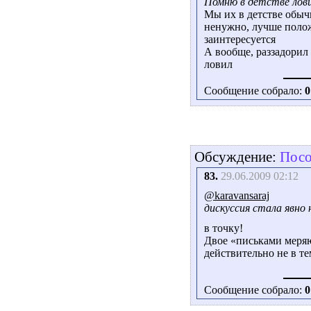
Помню в детстве лови
Мы их в детстве обычн
ненужно, лучше полож
заинтересуется
А вообще, раззадорил 
ловил
Сообщение собрало:
0
Обсуждение:
Посо
83.
29.06.2009 02:12
@karavansaraj
дискуссия стала явно
в точку!
Двое «письками меряю
действительно не в те
Сообщение собрало:
0