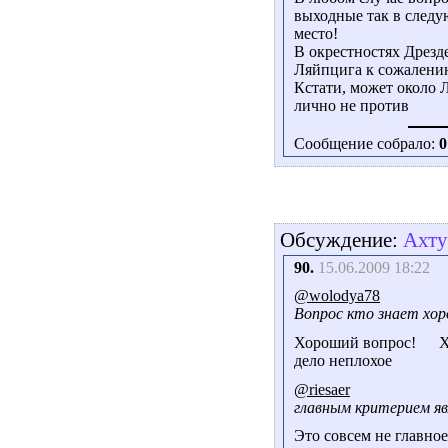
выходные так в след
место!
В окрестностях Дрезде
Ляйпцига к сожалени
Кстати, может около 
лично не против
Сообщение собрало:
0
Обсуждение:
Ахту
90.
15.06.2009 18:22
@wolodya78
Вопрос кто знает хо
Хороший вопрос!
Х
дело неплохое
@riesaer
главным критерием яв
Это совсем не главное,