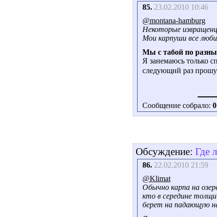
85.
23.02.2010 10:46
@montana-hamburg
Некоторые извращенцы
Мои карпуши все люби
Мы с табой по разн
Я занемаюсь только с
следующий раз прошу 
Сообщение собрало:
0
Обсуждение:
Где 
86.
22.02.2010 21:59
@Klimat
Обычно карпа на озере
кто в середине толщи
берет на падающую на