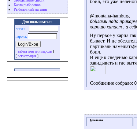
самодельные снасти
боил, это уже целено
Карта рыболовов
Рыболовный магазин
@montana-hamburg
бойлами надо прикармл
Для пользователя
хорошо хапает , а сей
логин:
Ну первое у карпа та
пароль:
бывает. И не обезате
партикаль намешать(ко
[
забыл имя или пароль
]
боил.
[
регистрация
]
И ещё к сведенью кар
закидывать и где вытя
Сообщение собрало:
0
ђеклама