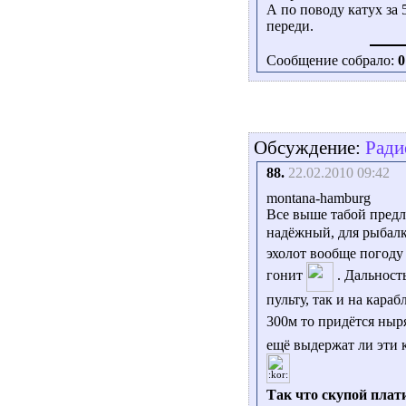
А по поводу катух за 5
переди.
Сообщение собрало:
0
Обсуждение:
Ради
88.
22.02.2010 09:42
montana-hamburg
Все выше табой предл
надёжный, для рыбалк
эхолот вообще погоду 
гонит
. Дальност
пульту, так и на караб
300м то придётся ныр
ещё выдержат ли эти к
Так что скупой плат