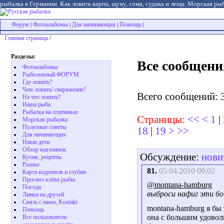
рыбалка в Германии. Как ловить карпа, щуку, сома, судака и леща. Морская рыб
Форум
Фотоальбомы
Для начинающих
Помощь
|
|
|
|
Главная страница
/
Разделы:
Все сообщени
Фотоальбомы
Рыболовный ФОРУМ
Где ловить?
Чем ловить/ снаряжение?
Всего сообщений: 
На что ловить?
Наша рыба
Рыбалка на платниках
Страницы:
<<
<
1
|
Морская рыбалка
Полезные советы
18
|
19
>
>>
Для начинающих
Наши дети
Обзор магазинов
Обсуждение:
нови
Кухня, рецепты
Разное
81.
05.04.2010 09:02
Карта водоемов и глубин
Прогноз клёва рыбы
@montana-hamburg
Погода
выброси нафиг эти бой
Линки на друзей
Связь с нами, Kontakt
montana-hamburg я бы 
Помощь
она с большим удоволь
Все пользователи