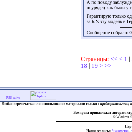
А по поводу заблужде
неурядец как были у 
Гарантирую только од
за Б.У. эту модель в 
Сообщение собрало:
0
Страницы:
<<
<
1
|
18
|
19
>
>>
Любая перепечатка или использование материалов только с
предварительным, 
Все права принадлежат авторам, ст
© Wladimir S
Пар
Наши сервисы:
Знакомства
-