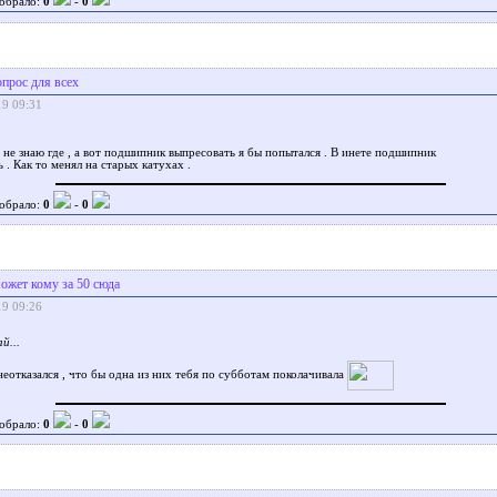
обрало:
0
-
0
опрос для всех
19 09:31
 не знаю где , а вот подшипник выпресовать я бы попытался . В инете подшипник
 . Как то менял на старых катухах .
обрало:
0
-
0
ожет кому за 50 сюда
19 09:26
й...
неотказался , что бы одна из них тебя по субботам поколачивала
обрало:
0
-
0