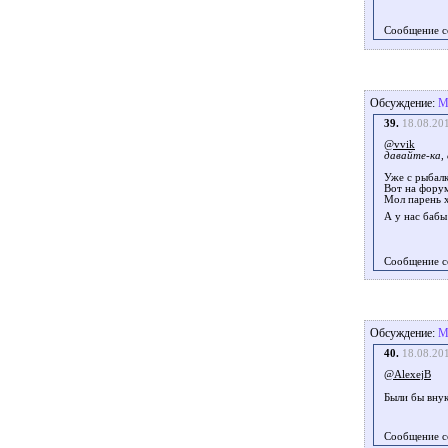
Сообщение с
Обсуждение:
М
39.
18.08.20
@vvik
давайте-ка,
Уже с рыбалки
Вот на форум
Мол парень х
А у нас бабы
Сообщение с
Обсуждение:
М
40.
18.08.20
@AlexejB
Были бы внук
Сообщение с