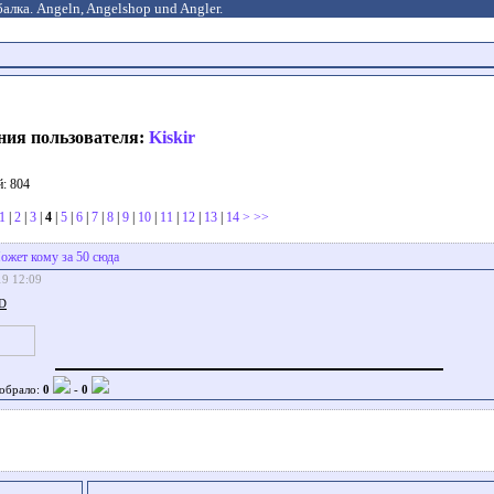
алка. Angeln, Angelshop und Angler.
ния пользователя:
Kiskir
: 804
1
|
2
|
3
|
4
|
5
|
6
|
7
|
8
|
9
|
10
|
11
|
12
|
13
|
14
>
>>
ожет кому за 50 сюда
19 12:09
D
обрало:
0
-
0