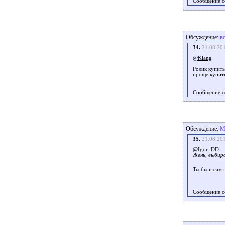
Сообщение с
Обсуждение:
в
34.
21.08.20
@Klang
Ролик купить
проще купить
Сообщение с
Обсуждение:
М
35.
21.08.20
@Igor_DD
Жень, выбира
Ты бы и сам 
Сообщение с