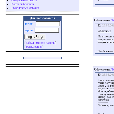
самодельные снасти
Карта рыболовов
Рыболовный магазин
Для пользователя
Обсуждение:
Т
логин:
32.
23.08.20
пароль:
@Ukrainec
Не знаю как 
для регенера
тащить прице
[
забыл имя или пароль
]
[
регистрация
]
Сообщение с
Обсуждение:
Т
33.
23.08.20
Езжу на автом
Жена получил
узкие , на ра
ездить на шал
ей попробова
и ей другог
шальт , так 
коробках .
----------
Редактировал