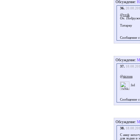
Обсуждение:
Н
36.
20.08.20
@vvik
Оп. Подружк
Татарку
Сообщение с
Обсуждение:
М
37.
18.08.20
@sicross
Сообщение с
Обсуждение:
М
38.
18.08.20
С акку нехоч
для лодки и э