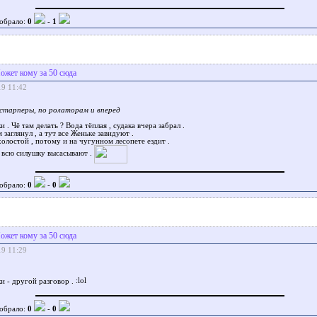
обрало:
0
-
1
ожет кому за 50 сюда
19 11:42
 старперы, по ролаторам и вперед
 . Чё там делать ? Вода тёплая , судака вчера забрал .
 заглянул , а тут все Женьке завидуют .
олостой , потому и на чугунном лесопете ездит .
 всю силушку высасывают .
обрало:
0
-
0
ожет кому за 50 сюда
19 11:29
и - другой разговор .
обрало:
0
-
0