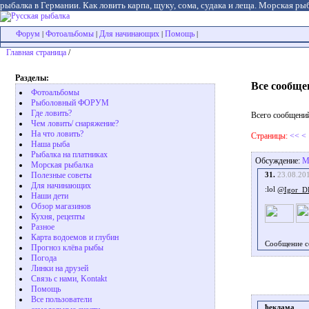
рыбалка в Германии. Как ловить карпа, щуку, сома, судака и леща. Морская рыб
Форум
Фотоальбомы
Для начинающих
Помощь
|
|
|
|
Главная страница
/
Разделы:
Все сообще
Фотоальбомы
Рыболовный ФОРУМ
Где ловить?
Всего сообщений
Чем ловить/ снаряжение?
На что ловить?
Страницы:
<<
<
Наша рыба
Рыбалка на платниках
Обсуждение:
М
Морская рыбалка
Полезные советы
31.
23.08.20
Для начинающих
@Igor_D
Наши дети
Обзор магазинов
Кухня, рецепты
Разное
Карта водоемов и глубин
Сообщение с
Прогноз клёва рыбы
Погода
Линки на друзей
Связь с нами, Kontakt
Помощь
Все пользователи
ђеклама