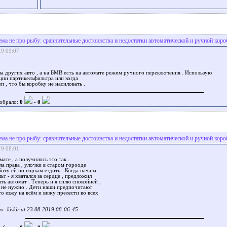
ема не про рыбу: сравнительные достоинства и недостатки автоматической и ручной коро
19 09:07
на других авто , а на БМВ есть на автомате режим ручного переключения . Использую
ции партикельфильтра или когда
п , что бы коробку не насиловать .
обрало:
0
-
0
ема не про рыбу: сравнительные достоинства и недостатки автоматической и ручной коро
19 08:01
ате , а получилось это так .
а права , улочки в старом горооде
боту ей по горкам ездить . Когда начала
ьт - я хватался за сердце , предложил
ть автомат . Теперь и я сплю спокойней ,
о не нужно . Дети наши предпочитают
что езжу на всём и вижу прелести во всех
: kiskir at 23.08.2019 08:06:45