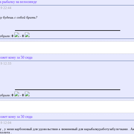
а рыбалку на велосипеде
19 22:44
у будешь с собой брать?
обрало:
0
-
0
ожет кому за 50 сюда
19 12:33
обрало:
0
-
0
ожет кому за 50 сюда
19 12:04
у , у меня карбоновый для удовольствия а люминевый для нарыбалкуработузабулочками . Ак
холота .