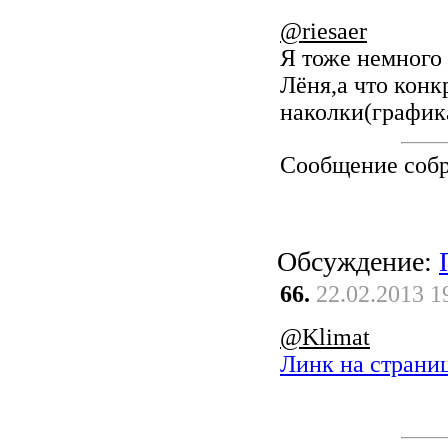
@riesaer
Я тоже немного 
Лёня,а что конк
наколки(графика
Сообщение соб
Обсуждение:
66.
22.02.2013 1
@Klimat
Линк на страниц