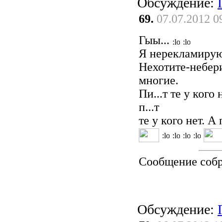
Обсуждение:
69.
07.07.2012 0
Гыы...
Я нерекламирую,
Нехотите-небери
многие.
Пи...т те у ког
п...т
те у кого нет. 
Сообщение соб
Обсуждение: