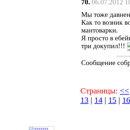
70.
06.07.2012 1
Мы тоже давнен
Как то возник в
мантоварки.
Я просто в еб
три докупил!!!
Сообщение соб
Страницы:
<<
13
|
14
|
15
|
1