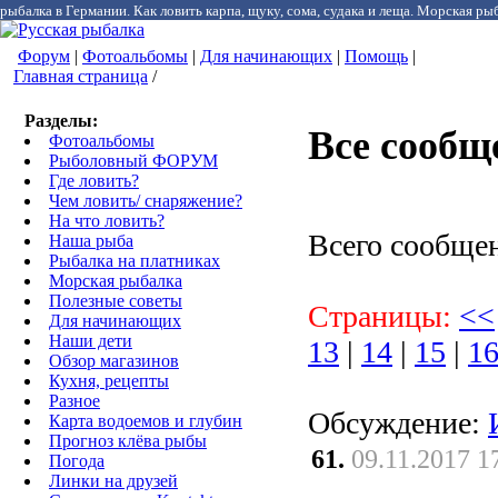
рыбалка в Германии. Как ловить карпа, щуку, сома, судака и леща. Морская рыб
Форум
|
Фотоальбомы
|
Для начинающих
|
Помощь
|
Главная страница
/
Разделы:
Все сообщ
Фотоальбомы
Рыболовный ФОРУМ
Где ловить?
Чем ловить/ снаряжение?
На что ловить?
Всего сообще
Наша рыба
Рыбалка на платниках
Морская рыбалка
Полезные советы
Страницы:
<<
Для начинающих
Наши дети
13
|
14
|
15
|
1
Обзор магазинов
Кухня, рецепты
Разное
Обсуждение:
Карта водоемов и глубин
Прогноз клёва рыбы
61.
09.11.2017 1
Погода
Линки на друзей