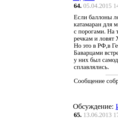
64.
05.04.2015 1
Если баллоны л
катамаран для м
с порогами. На 
речкам и ловят 
Но это в РФ,в Г
Баварцами встр
у них был само
сплавлялись.
Сообщение соб
Обсуждение:
65.
13.06.2013 1