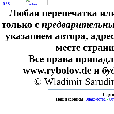
Любая перепечатка ил
только с
предварительн
указанием автора, адре
месте стран
Все права принадл
www.rybolov.de и
бу
© Wladimir Sarudi
Партн
Наши сервисы:
Знакомства
-
От