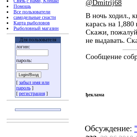
Связь с нами, Kontakt
@Dmitrij68
Помощь
Все пользователи
В ночь ходил., 
самодельные снасти
карась на 1,880 
Карта рыболовов
Рыболовный магазин
Скажи, пожалуй
не выдавать. Ска
Для пользователя
логин:
Сообщение соб
пароль:
[
забыл имя или
пароль
]
[
регистрация
]
ђеклама
Обсуждение: