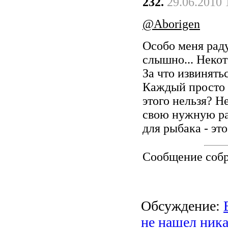
232.
29.06.2010 
@Aborigen
Особо меня раду
слышно... Некот
За что извинять
Каждый просто 
этого нельзя? Н
свою нужную ра
для рыбака - эт
Сообщение соб
Обсуждение:
не нашел ника