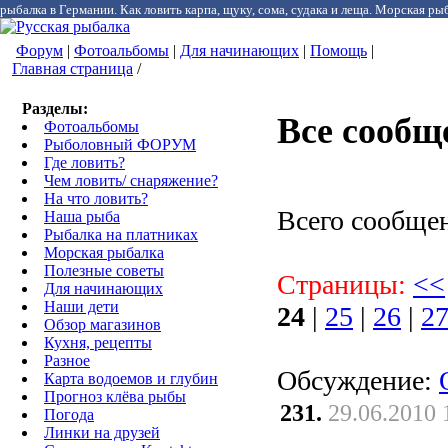
рыбалка в Германии. Как ловить карпа, щуку, сома, судака и леща. Морская рыб
Форум
|
Фотоальбомы
|
Для начинающих
|
Помощь
|
Главная страница
/
Разделы:
Все сообщ
Фотоальбомы
Рыболовный ФОРУМ
Где ловить?
Чем ловить/ снаряжение?
На что ловить?
Всего сообще
Наша рыба
Рыбалка на платниках
Морская рыбалка
Полезные советы
Страницы:
<<
Для начинающих
Наши дети
24
|
25
|
26
|
2
Обзор магазинов
Кухня, рецепты
Разное
Обсуждение:
Карта водоемов и глубин
Прогноз клёва рыбы
231.
29.06.2010 
Погода
Линки на друзей