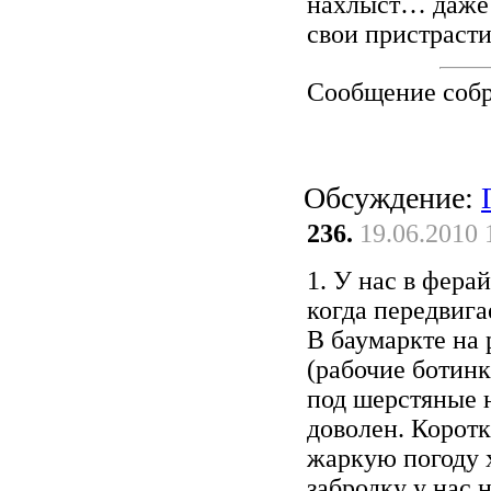
нахлыст… даже 
свои пристрасти
Сообщение соб
Обсуждение:
236.
19.06.2010 
1. У нас в фера
когда передвига
В баумаркте на 
(рабочие ботинк
под шерстяные н
доволен. Коротк
жаркую погоду х
забродку у нас 