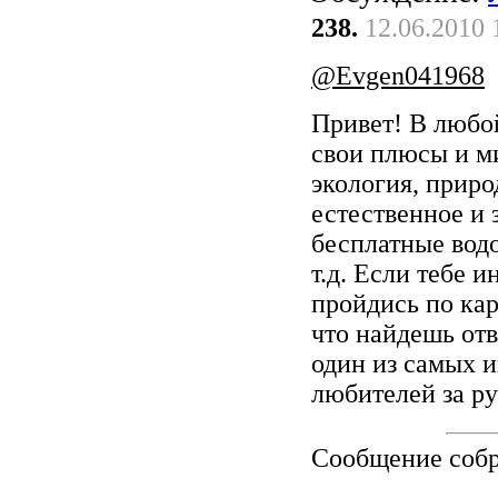
238.
12.06.2010 
@Evgen041968
Привет! В любой
свои плюсы и м
экология, прир
естественное и 
бесплатные водо
т.д. Если тебе и
пройдись по кар
что найдешь отв
один из самых 
любителей за р
Сообщение соб