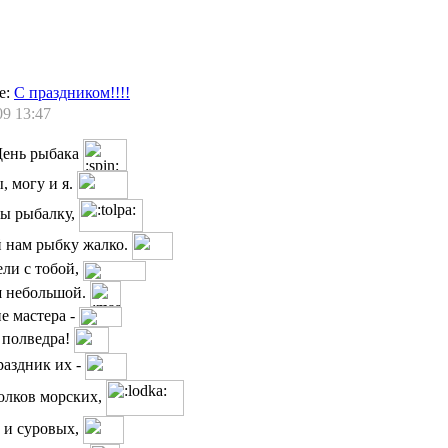
е:
С праздником!!!!
09 13:47
День рыбака
 могу и я.
ы рыбалку,
й нам рыбку жалко.
ли с тобой,
ш небольшой.
ие мастера -
 полведра!
раздник их -
олков морских,
 и суровых,