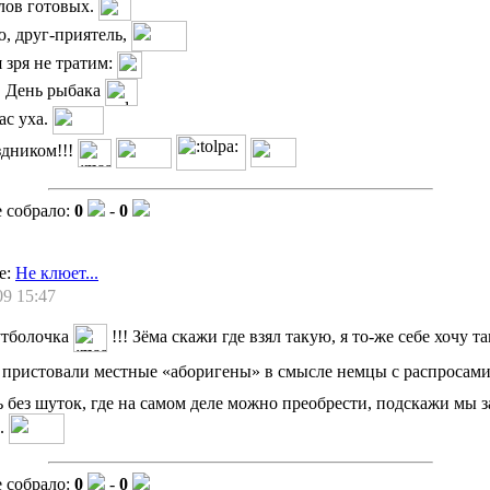
улов готовых.
, друг-приятель,
 зря не тратим:
в День рыбака
ас уха.
здником!!!
 собрало:
0
-
0
е:
Не клюет...
09 15:47
утболочка
!!! Зёма скажи где взял такую, я то-же себе хочу 
е пристовали местные «аборигены» в смысле немцы с распросам
 без шуток, где на самом деле можно преобрести, подскажи мы з
м.
 собрало:
0
-
0