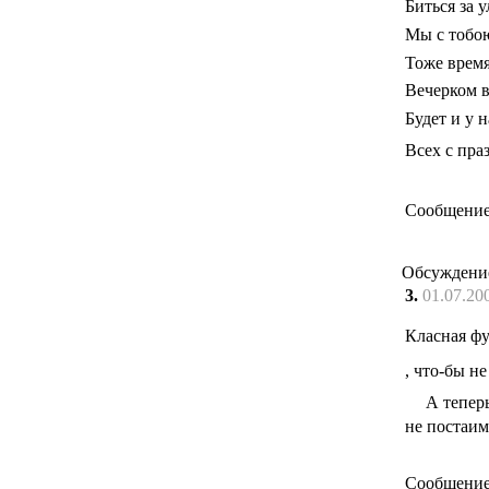
Биться за 
Мы с тобою
Тоже время
Вечерком 
Будет и у н
Всех с пра
Сообщение
Обсуждени
3.
01.07.20
Класная ф
, что-бы н
А теперь
не постаи
Сообщение