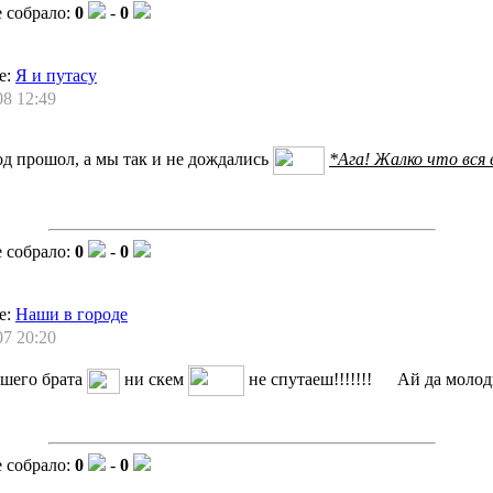
 собрало:
0
-
0
е:
Я и путасу
08 12:49
д прошол, а мы так и не дождались
*Ага! Жалко что вся 
 собрало:
0
-
0
е:
Наши в городе
07 20:20
шего брата
ни скем
не спутаеш!!!!!!!
Ай да молодцы
 собрало:
0
-
0