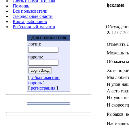
Связь с нами, Kontakt
ђеклама
Помощь
Все пользователи
самодельные снасти
Карта рыболовов
Рыболовный магазин
Обсуждени
2.
12.07.20
Для пользователя
логин:
Отмечать 
Можешь ты,
пароль:
Обожаем м
Хоть поро
Мы любите
[
забыл имя или
пароль
]
И улов на
[
регистрация
]
А есть так
Их улов не
И скорее п
Рыбаков, в
Настоящих