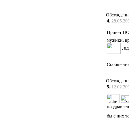
Обсуждени
4.
28.05.20
Привет П
мужики, вр
, вд
Сообщение
Обсуждени
5.
12.02.20
поздравле
бы с них т