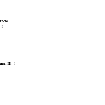
 твою
!!!
вы!!!!!!!