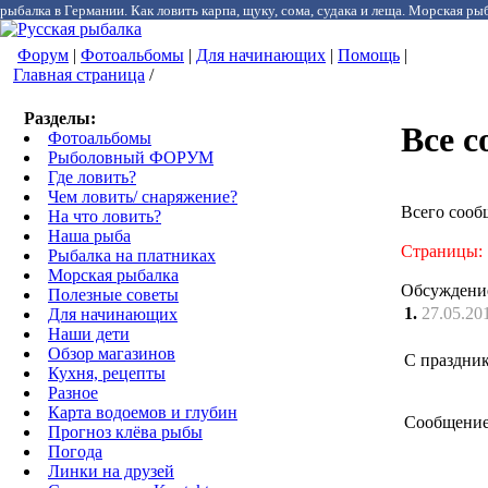
рыбалка в Германии. Как ловить карпа, щуку, сома, судака и леща. Морская рыб
Форум
|
Фотоальбомы
|
Для начинающих
|
Помощь
|
Главная страница
/
Разделы:
Все 
Фотоальбомы
Рыболовный ФОРУМ
Где ловить?
Чем ловить/ снаряжение?
Всего сооб
На что ловить?
Наша рыба
Страницы:
Рыбалка на платниках
Морская рыбалка
Обсуждени
Полезные советы
1.
27.05.20
Для начинающих
Наши дети
Обзор магазинов
С праздни
Кухня, рецепты
Разное
Карта водоемов и глубин
Сообщение
Прогноз клёва рыбы
Погода
Линки на друзей