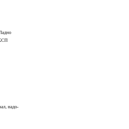
 Ладно
 КСП
вал, надо-