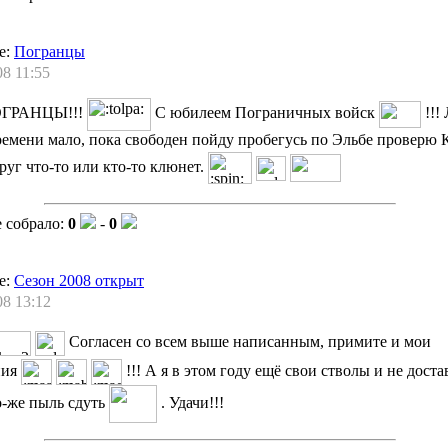
е:
Погранцы
08 11:55
ОГРАНЦЫ!!!
С юбилеем Пограничных войск
!!!
емени мало, пока свободен пойду пробегусь по Эльбе проверю
руг что-то или кто-то клюнет.
 собрало:
0
-
0
е:
Сезон 2008 открыт
08 13:12
Согласен со всем выше написанным, примите и мои
ния
!!! А я в этом году ещё свои стволы и не доста
о-же пыль сдуть
. Удачи!!!