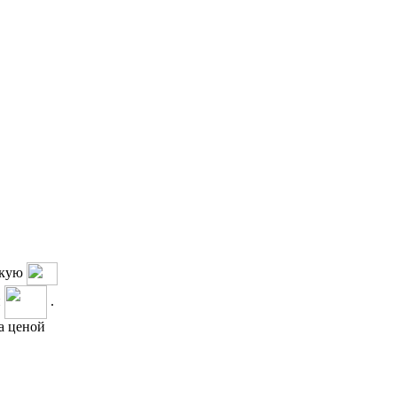
такую
и
.
а ценой