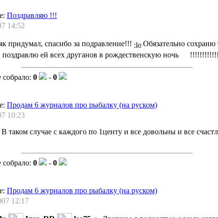
е:
Поздравляю !!!
07 14:52
 придумал, спасибо за подравление!!!
Обязательно сохраню
 поздравлю ей всех друганов в рождественскую ночь
!!!!!!!!!!!
 собрало:
0
-
0
е:
Продам 6 журналов про рыбалку (на руском)
07 10:23
В таком случае с каждого по 1центу и все довольны и все счастли
 собрало:
0
-
0
е:
Продам 6 журналов про рыбалку (на руском)
007 12:17