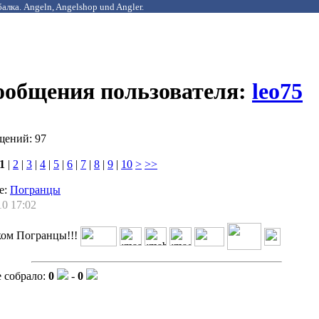
алка. Angeln, Angelshop und Angler.
сообщения пользователя:
leo75
щений: 97
1
|
2
|
3
|
4
|
5
|
6
|
7
|
8
|
9
|
10
>
>>
е:
Погранцы
10 17:02
ком Погранцы!!!
 собрало:
0
-
0