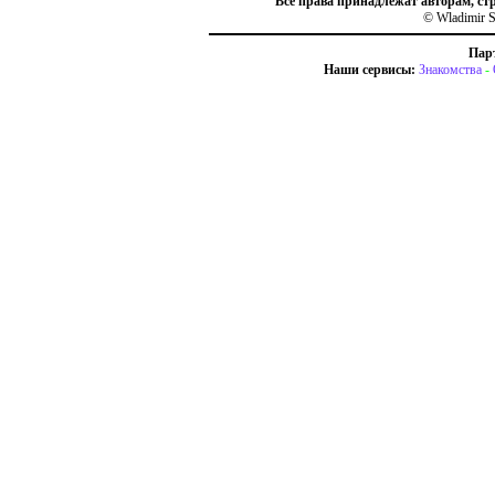
Все права принадлежат авторам, ст
© Wladimir S
Пар
Наши сервисы:
Знакомства
-