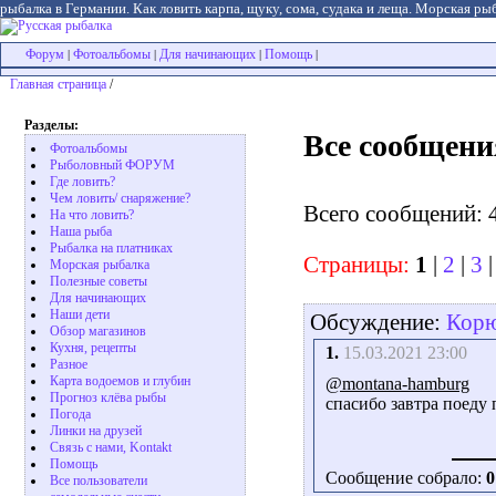
рыбалка в Германии. Как ловить карпа, щуку, сома, судака и леща. Морская рыб
Форум
Фотоальбомы
Для начинающих
Помощь
|
|
|
|
Главная страница
/
Разделы:
Все сообщени
Фотоальбомы
Рыболовный ФОРУМ
Где ловить?
Чем ловить/ снаряжение?
Всего сообщений: 
На что ловить?
Наша рыба
Рыбалка на платниках
Страницы:
1
|
2
|
3
Морская рыбалка
Полезные советы
Для начинающих
Наши дети
Обсуждение:
Корю
Обзор магазинов
Кухня, рецепты
1.
15.03.2021 23:00
Разное
Карта водоемов и глубин
@montana-hamburg
Прогноз клёва рыбы
спасибо завтра поеду
Погода
Линки на друзей
Связь с нами, Kontakt
Помощь
Сообщение собрало:
0
Все пользователи