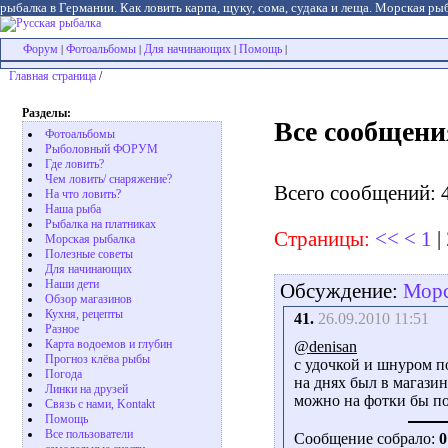
рыбалка в Германии. Как ловить карпа, щуку, сома, судака и леща. Морская рыб
Форум
Фотоальбомы
Для начинающих
Помощь
|
|
|
|
Главная страница
/
Разделы:
Все сообщени
Фотоальбомы
Рыболовный ФОРУМ
Где ловить?
Чем ловить/ снаряжение?
Всего сообщений: 
На что ловить?
Наша рыба
Рыбалка на платниках
Страницы:
<<
<
1
|
Морская рыбалка
Полезные советы
Для начинающих
Наши дети
Обсуждение:
Морс
Обзор магазинов
Кухня, рецепты
41.
26.09.2010 11:51
Разное
Карта водоемов и глубин
@denisan
Прогноз клёва рыбы
с удочкой и шнуром по
Погода
на днях был в магазин
Линки на друзей
можно на фотки бы по
Связь с нами, Kontakt
Помощь
Все пользователи
Сообщение собрало:
0