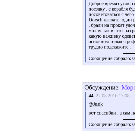
Доброе время суток. с
поездку , с корабля бу
посоветоваться с чего
Dorsch клевать. один 
, брали на прокат удо
молчу. так в этот раз 
какую наживку одеват
основном только трофе
трудно подскажите .
Сообщение собрало:
0
Обсуждение:
Морс
44.
22.08.2010 13:08
@Jusik
вот спасибки , а сам
Сообщение собрало:
0