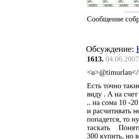
Сообщение соб
Обсуждение:
1613.
04.06.2007
<u>@timurlan</
Есть точно такие
виду . А на счет
.. на сома 10 -2
и расчитивать не
попадется, то н
таскать
Понятн
300 купить, но в