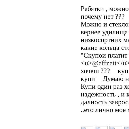
Ребятки , можно
почему нет ???
Можно и стеклоп
вернее удилища 
низкосортних ма
какие кольца ст
"Скупои платит
<u>@effzett</u>
хочеш ???
куп
купи
Думаю на
Купи один раз х
надежность , и к
далность заврос
..ето лично мое