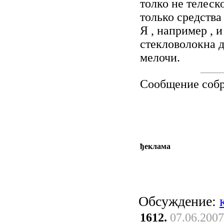
толко не телеск
только средства
Я , например , и
стекловолокна д
мелочи.
Сообщение соб
ђеклама
Обсуждение:
1612.
07.06.2007