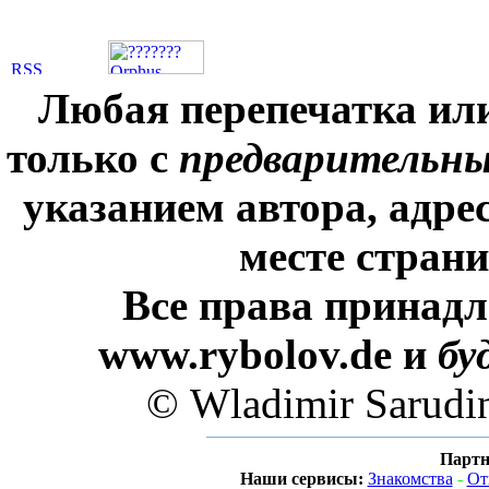
Любая перепечатка ил
только с
предварительн
указанием автора, адре
месте стран
Все права принадл
www.rybolov.de и
бу
© Wladimir Sarudi
Партн
Наши сервисы:
Знакомства
-
От