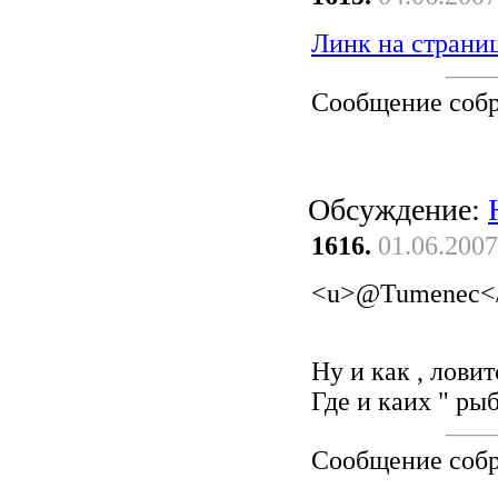
Линк на страниц
Сообщение соб
Обсуждение:
1616.
01.06.2007
<u>@Tumenec<
Ну и как , ловит
Где и каих " ры
Сообщение соб