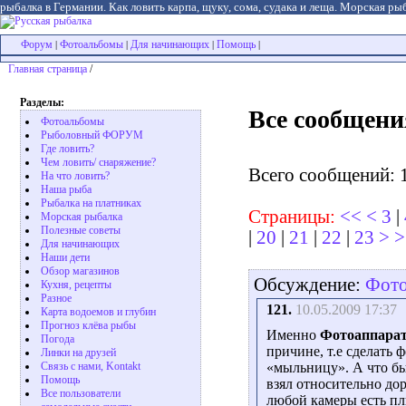
рыбалка в Германии. Как ловить карпа, щуку, сома, судака и леща. Морская рыб
Форум
Фотоальбомы
Для начинающих
Помощь
|
|
|
|
Главная страница
/
Разделы:
Все сообщени
Фотоальбомы
Рыболовный ФОРУМ
Где ловить?
Чем ловить/ снаряжение?
Всего сообщений: 
На что ловить?
Наша рыба
Рыбалка на платниках
Страницы:
<<
<
3
|
Морская рыбалка
Полезные советы
|
20
|
21
|
22
|
23
>
>
Для начинающих
Наши дети
Обзор магазинов
Обсуждение:
Фото
Кухня, рецепты
Разное
121.
10.05.2009 17:37
Карта водоемов и глубин
Прогноз клёва рыбы
Именно
Фотоаппарат
Погода
причине, т.е сделать 
Линки на друзей
Связь с нами, Kontakt
«мыльницу». А что бы
Помощь
взял относительно д
Все пользователи
любой камеры есть пл