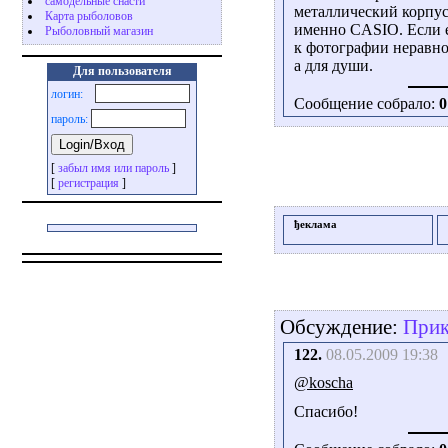
самодельные снасти
металлический корпус
Карта рыболовов
именно CASIO. Если е
Рыболовный магазин
к фотографии неравно
а для души.
Для пользователя
логин:
Сообщение собрало:
0
пароль:
[
забыл имя или пароль
]
[
регистрация
]
ђеклама
Обсуждение:
Прик
122.
08.05.2009 19:38
@koscha
Спасибо!