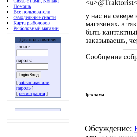
Связь с нами, Kontakt
<u>@Traktorist
Помощь
Все пользователи
у нас на севере
самодельные снасти
магазинах. а та
Карта рыболовов
Рыболовный магазин
быть кантактны
заказываешь, чер
Для пользователя
логин:
Сообщение соб
пароль:
[
забыл имя или
пароль
]
[
регистрация
]
ђеклама
Обсуждение: