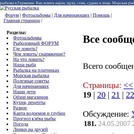
рыбалка в Германии. Как ловить карпа, щуку, сома, судака и леща. Морская рыб
Форум
|
Фотоальбомы
|
Для начинающих
|
Помощь
|
Главная страница
/
Разделы:
Все сообщ
Фотоальбомы
Рыболовный ФОРУМ
Где ловить?
Чем ловить/ снаряжение?
На что ловить?
Всего сообще
Наша рыба
Рыбалка на платниках
Морская рыбалка
Полезные советы
Страницы:
<<
Для начинающих
Наши дети
19
|
20
|
21
|
2
Обзор магазинов
Кухня, рецепты
Разное
Обсуждение:
Карта водоемов и глубин
Прогноз клёва рыбы
181.
24.05.2007 
Погода
Линки на друзей