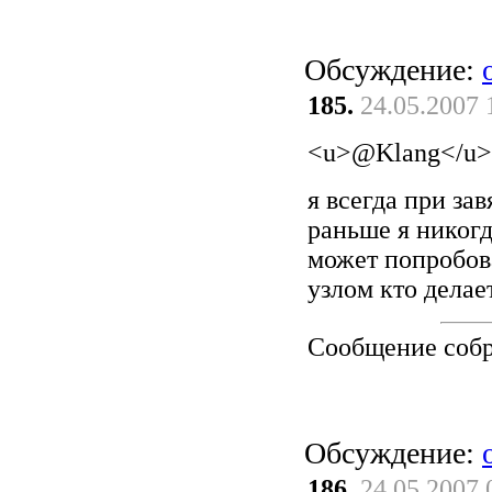
Обсуждение:
185.
24.05.2007 
<u>@Klang</u>
я всегда при за
раньше я никогд
может попробова
узлом кто делае
Сообщение соб
Обсуждение:
186.
24.05.2007 