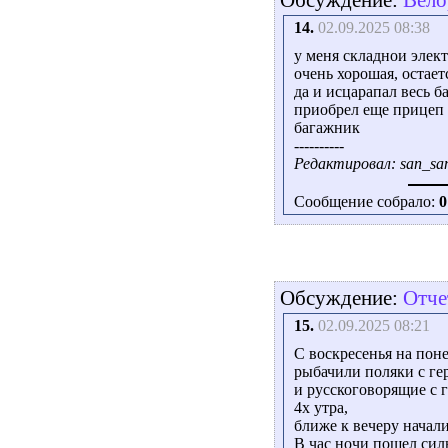
14.
02.09.2025 08:38
у меня складнои элект
очень хорошая, остает
да и исцарапал весь б
приобрел еще прицеп 
багажник
----------
Редактировал: san_san
Сообщение собрало:
0
Обсуждение:
Отче
15.
02.09.2025 08:21
С воскресенья на пон
рыбачили поляки с ге
и русскоговорящие с г
4х утра,
ближе к вечеру начали
В час ночи пошел сил