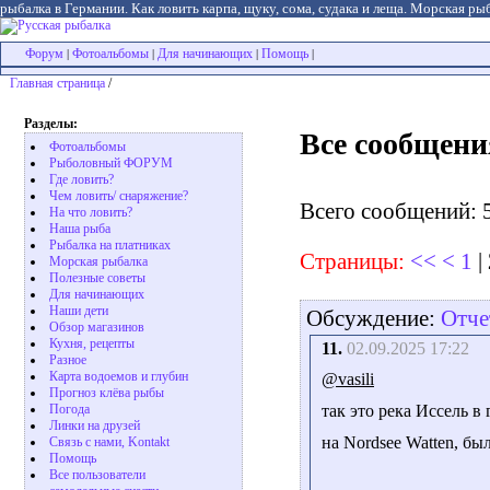
рыбалка в Германии. Как ловить карпа, щуку, сома, судака и леща. Морская рыб
Форум
Фотоальбомы
Для начинающих
Помощь
|
|
|
|
Главная страница
/
Разделы:
Все сообщени
Фотоальбомы
Рыболовный ФОРУМ
Где ловить?
Чем ловить/ снаряжение?
Всего сообщений: 
На что ловить?
Наша рыба
Рыбалка на платниках
Страницы:
<<
<
1
|
Морская рыбалка
Полезные советы
Для начинающих
Наши дети
Обсуждение:
Отче
Обзор магазинов
Кухня, рецепты
11.
02.09.2025 17:22
Разное
Карта водоемов и глубин
@vasili
Прогноз клёва рыбы
Погода
так это река Иссель в
Линки на друзей
на Nordsee Watten, бы
Связь с нами, Kontakt
Помощь
Все пользователи