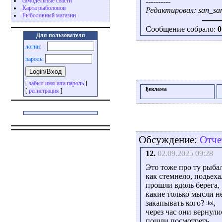
самодельные снасти
----------
Карта рыболовов
Редактировал: san_san
Рыболовный магазин
Сообщение собрало:
0
Для пользователя
логин:
пароль:
[
забыл имя или пароль
]
ђеклама
[
регистрация
]
Обсуждение:
Отче
12.
02.09.2025 09:28
Это тоже про ту рыба
как стемнело, подьеха
прошли вдоль берега,
какие только мысли не
закапывать кого?
,
через час они вернули
пошли посмотреть,