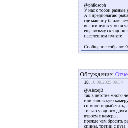
@philosoph
У нас с тобои разные 
А я предполагаю рыба
где машину ближе чем
велосипедов у меня уж
еще возьму складнои с
населенном пункте
Сообщение собрало:
0
Обсуждение:
Отче
18.
10.08.2025 09:34
@AlexejB
так в детстве много ч
или зиловскую камеру
со мнои порыбачить, 
только у одного друга
втроем с камеры,
прежде чем бросить ры
спины, третии с пуза