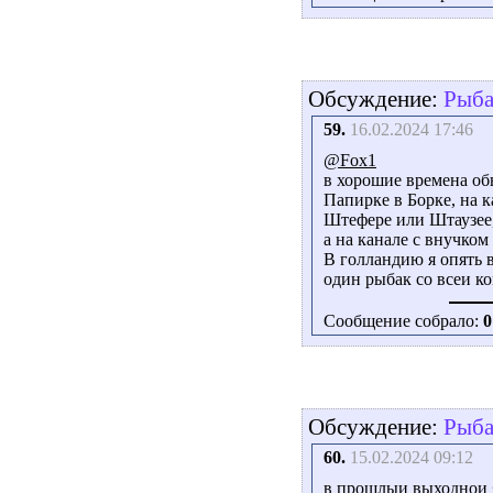
Обсуждение:
Рыба
59.
16.02.2024 17:46
@Fox1
в хорошие времена об
Папирке в Борке, на к
Штефере или Штаузее,
а на канале с внучком
В голландию я опять в
один рыбак со всеи к
Сообщение собрало:
0
Обсуждение:
Рыба
60.
15.02.2024 09:12
в прошлыи выходнои я