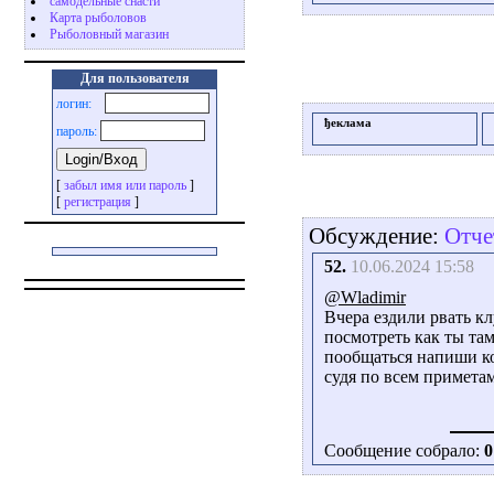
самодельные снасти
Карта рыболовов
Рыболовный магазин
Для пользователя
логин:
ђеклама
пароль:
[
забыл имя или пароль
]
[
регистрация
]
Обсуждение:
Отче
52.
10.06.2024 15:58
@Wladimir
Вчера ездили рвать кл
посмотреть как ты там
пообщаться напиши ко
судя по всем приметам
Сообщение собрало:
0