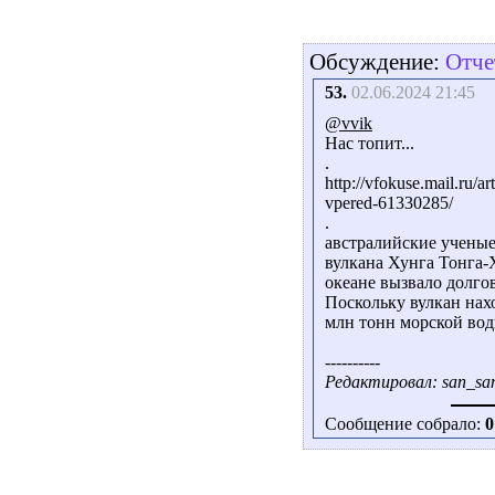
Обсуждение:
Отче
53.
02.06.2024 21:45
@vvik
Нас топит...
.
http://vfokuse.mail.ru/a
vpered-61330285/
.
австралийские ученые
вулкана Хунга Тонга-
океане вызвало долго
Поскольку вулкан нах
млн тонн морской вод
----------
Редактировал: san_san
Сообщение собрало:
0