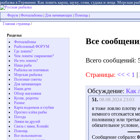
рыбалка в Германии. Как ловить карпа, щуку, сома, судака и леща. Морская рыб
Форум
Фотоальбомы
Для начинающих
Помощь
|
|
|
|
Главная страница
/
Разделы:
Все сообщени
Фотоальбомы
Рыболовный ФОРУМ
Где ловить?
Чем ловить/ снаряжение?
Всего сообщений: 
На что ловить?
Наша рыба
Рыбалка на платниках
Страницы:
<<
<
1
|
Морская рыбалка
Полезные советы
Для начинающих
Наши дети
Обсуждение:
Как 
Обзор магазинов
Кухня, рецепты
51.
08.08.2024 23:03
Разное
Карта водоемов и глубин
я тоже ловлю плотву н
Прогноз клёва рыбы
немного отсекается ме
Погода
половинку или третью 
Линки на друзей
обязательное условие
Связь с нами, Kontakt
Помощь
Все пользователи
Сообщение собрало:
0