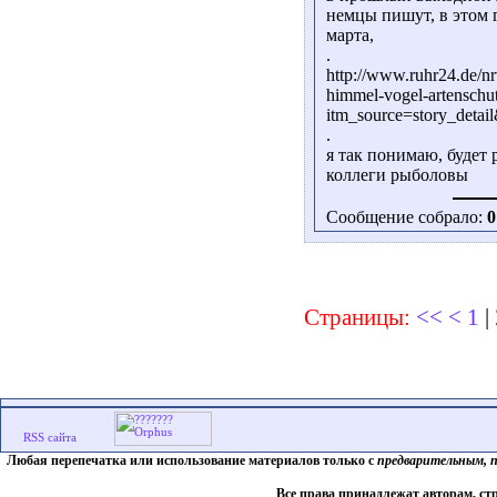
немцы пишут, в этом 
марта,
.
http://www.ruhr24.de/n
himmel-vogel-artenschu
itm_source=story_deta
.
я так понимаю, будет 
коллеги рыболовы
Сообщение собрало:
0
Страницы:
<<
<
1
|
Любая перепечатка или использование материалов только с
предварительным, 
Все права принадлежат авторам, ст