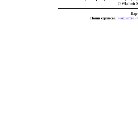
© Wladimir S
Пар
Наши сервисы:
Знакомства
-