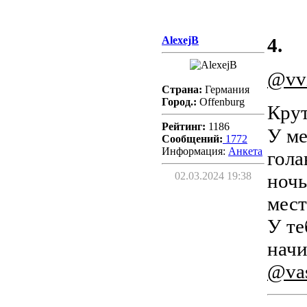
AlexejB
4.
@vv
Страна:
Германия
Город.:
Offenburg
Кру
Рейтинг:
1186
У ме
Сообщений:
1772
Информация:
Aнкета
гола
ночь
02.03.2024 19:38
мест
У те
начи
@vas