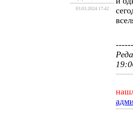
и од
сего
03.03.2024 17:42
всел
-----
Реда
19:0
нашл
адм