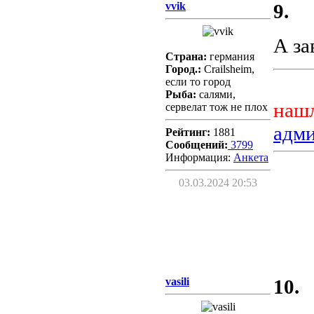
vvik
9.
А за
Страна:
германия
Город.:
Crailsheim,
если то город
Рыба:
салями,
нашл
сервелат тож не плох
адм
Рейтинг:
1881
Сообщений:
3799
Информация:
Aнкета
03.03.2024 20:53
vasili
10.