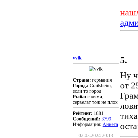
нашл
адм
vvik
5.
Ну ч
Страна:
германия
от 2
Город.:
Crailsheim,
если то город
Грам
Рыба:
салями,
сервелат тож не плох
ловя
Рейтинг:
1881
тиха
Сообщений:
3799
оста
Информация:
Aнкета
02.03.2024 20:13