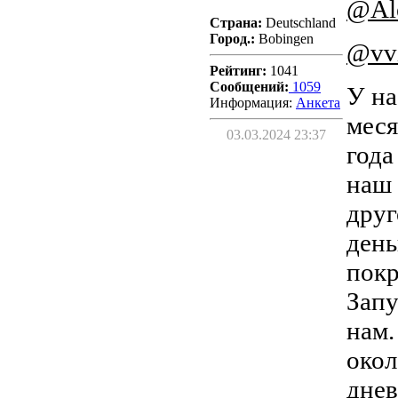
@Al
Страна:
Deutschland
Город.:
Bobingen
@vv
Рейтинг:
1041
Сообщений:
1059
У на
Информация:
Aнкета
меся
03.03.2024 23:37
года
наш 
друг
день
покр
Запу
нам.
окол
днев