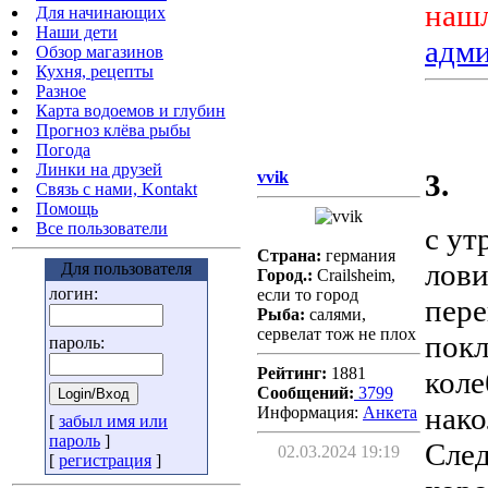
нашл
Для начинающих
Наши дети
адм
Обзор магазинов
Кухня, рецепты
Разное
Карта водоемов и глубин
Прогноз клёва рыбы
Погода
Линки на друзей
vvik
3.
Связь с нами, Kontakt
Помощь
Все пользователи
с ут
Страна:
германия
лови
Для пользователя
Город.:
Crailsheim,
логин:
если то город
пере
Рыба:
салями,
сервелат тож не плох
покл
пароль:
Рейтинг:
1881
коле
Сообщений:
3799
нако
Информация:
Aнкета
[
забыл имя или
пароль
]
След
02.03.2024 19:19
[
регистрация
]