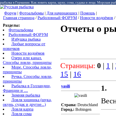
рыбалка в Германии. Как ловить карпа, щуку, сома, судака и леща. Морская рыб
Форум
|
Фотоальбомы
|
Для начинающих
|
Помощь
|
Главная страница
/
Рыболовный ФОРУМ
/
Новости водоёмов
/
Разделы:
Отчеты о ры
Фотоальбомы
Рыболовный ФОРУМ
Избушка рыбака
Любые вопросы от
новичков
Новости водоёмов
Озеро или канал.
Способы ловли, принципы
Страницы:
0
|
1
|
Море. Способы ловли,
принципы
15
|
16
Речка. Способы ловли,
принципы
Рыбалка в Голландии,
vasili
1.
Франции и ....
Зимняя рыбалка
Весн
Ловля хищника (щука,
окунь, судак и другие...)
Страна:
Deutschland
Ловля карпа
Город.:
Bobingen
Ловля сома