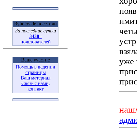
хоро
появ
имит
Rybolov.de посетили
четы
За последние сутки
3438
-
устр
пользователей
взял
уже 
Ваше участие
Помощь в ведении
прис
страницы
Ваш материал
прио
Связь с нами,
контакт
нашл
адм