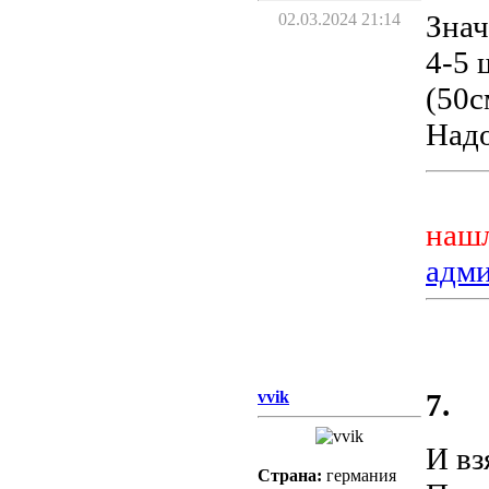
Знач
02.03.2024 21:14
4-5 
(50с
Надо
нашл
адм
vvik
7.
И вз
Страна:
германия