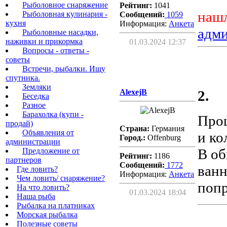
Рыболовное снаряжение
Рейтинг:
1041
нашл
Рыболовная кулинария -
Сообщений:
1059
кухня
Информация:
Aнкета
адм
Рыболовные насадки,
наживки и прикормка
01.03.2024 12:37
Вопросы - ответы -
советы
Встречи, рыбалки. Ищу
спутника.
Земляки
AlexejB
2.
Беседка
Разное
Барахолка (купи -
Прош
продай)
Страна:
Германия
Объявления от
и ко
Город.:
Offenburg
администрации
В об
Предложение от
Рейтинг:
1186
партнеров
Сообщений:
1772
ванн
Где ловить?
Информация:
Aнкета
Чем ловить/ снаряжение?
попр
На что ловить?
01.03.2024 18:04
Наша рыба
Рыбалка на платниках
Морская рыбалка
Полезные советы