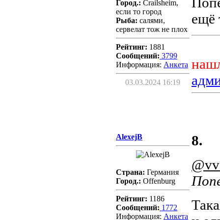
Попе
Город.:
Crailsheim,
если то город
ещё 
Рыба:
салями,
сервелат тож не плох
Рейтинг:
1881
Сообщений:
3799
нашл
Информация:
Aнкета
адм
03.03.2024 16:19
AlexejB
8.
@vv
Страна:
Германия
Попе
Город.:
Offenburg
Рейтинг:
1186
Така
Сообщений:
1772
Информация:
Aнкета