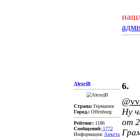
нашл
адм
AlexejB
6.
@vv
Страна:
Германия
Ну ч
Город.:
Offenburg
от 2
Рейтинг:
1186
Сообщений:
1772
Грам
Информация:
Aнкета