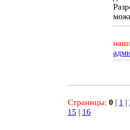
Разр
можн
нашл
адм
Страницы:
0
|
1
|
15
|
16