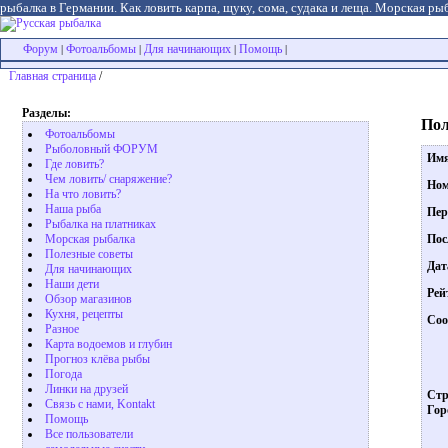
рыбалка в Германии. Как ловить карпа, щуку, сома, судака и леща. Морская рыб
Форум
Фотоальбомы
Для начинающих
Помощь
|
|
|
|
Главная страница
/
Разделы:
Пол
Фотоальбомы
Рыболовный ФОРУМ
Им
Где ловить?
Чем ловить/ снаряжение?
Ном
На что ловить?
Наша рыба
Пер
Рыбалка на платниках
Пос
Морская рыбалка
Полезные советы
Дат
Для начинающих
Наши дети
Рей
Обзор магазинов
Кухня, рецепты
Соо
Разное
Карта водоемов и глубин
Прогноз клёва рыбы
Погода
Линки на друзей
Стр
Связь с нами, Kontakt
Гор
Помощь
Все пользователи