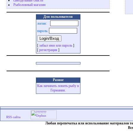
самодельные снасти
Рыболовный магазин
Для пользователя
логин:
пароль:
[
забыл имя или пароль
]
[
регистрация
]
Разное
Как начинать ловить рыбу в
Германии.
Любая перепечатка или использование материалов т
Вс