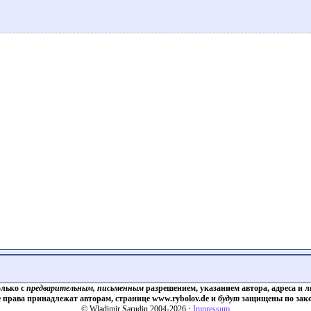
олько с
предварительным, письменным
разрешением, указанием автора, адреса и л
е права принадлежат авторам, странице www.rybolov.de и
будут
защищены по зако
© Wladimir Sarudin 2004-2026 ·
Impressum